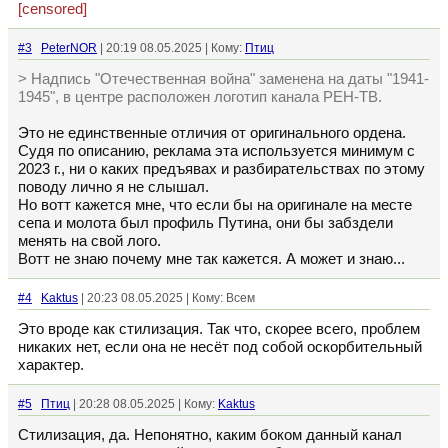
[censored]
#3
PeterNOR
| 20:19 08.05.2025 | Кому:
Птиц
> Надпись "Отечественная война" заменена на даты "1941-
1945", в центре расположен логотип канала РЕН-ТВ.
Это не единственные отличия от оригинального ордена.
Судя по описанию, реклама эта используется минимум с
2023 г., ни о каких предъявах и разбирательствах по этому
поводу лично я не слышал.
Но вотт кажется мне, что если бы на оригинале на месте
сепа и молота был профиль Путина, они бы забздели
менять на свой лого.
Вотт не знаю почему мне так кажется. А может и знаю...
#4
Kaktus
| 20:23 08.05.2025 | Кому: Всем
Это вроде как стилизация. Так что, скорее всего, проблем
никаких нет, если она не несёт под собой оскорбительный
характер.
#5
Птиц
| 20:28 08.05.2025 | Кому:
Kaktus
Стилизация, да. Непонятно, каким боком данный канал