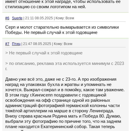
имеет отношение к этой награде, чтобы использовать ее
стилизацию со своим логотипом на ней.
#6
Suerte
| 21:11 08.05.2025 | Кому: Всем
Серп и молот старательно вымарывается из символики
Победы. Не первый случай к этой годовщине
#7
Птиц
| 21:47 08.05.2025 | Кому: Всем
> Не первый случай к этой годовщине
> по описанию, реклама эта используется минимум с 2023
г.
Давно уже всё это, даже не с 23-го. А про изображения
наград на упаковках бухла и жратвы и упоминать не
хочется. Выжрал-сожрал и в помойку, какое там уважение.
В этом году г.Кингисепп поздравили с годовщиной
освобождения на офф странице одной из районных
администраций фотографией германской колонны части
тяжёлой артиллерии на марше в сторону Ленинграда.
Внизу справа красным Родина мать и Победа 80. Думаю,
выбрали эту фотографию по причине того, что на заднем
плане находится Екатерининский собор. Такая теперь