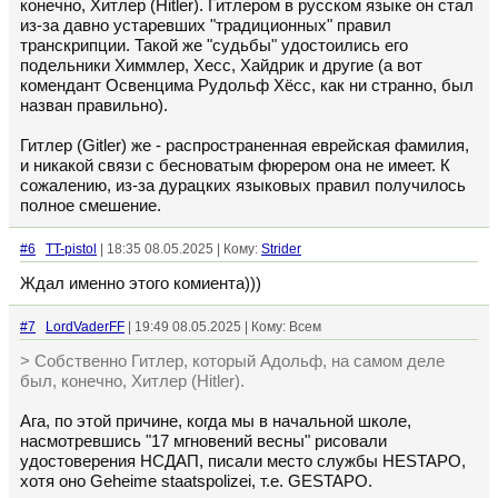
конечно, Хитлер (Hitler). Гитлером в русском языке он стал
из-за давно устаревших "традиционных" правил
транскрипции. Такой же "судьбы" удостоились его
подельники Химмлер, Хесс, Хайдрик и другие (а вот
комендант Освенцима Рудольф Хёсс, как ни странно, был
назван правильно).
Гитлер (Gitler) же - распространенная еврейская фамилия,
и никакой связи с бесноватым фюрером она не имеет. К
сожалению, из-за дурацких языковых правил получилось
полное смешение.
#6
TT-pistol
| 18:35 08.05.2025 | Кому:
Strider
Ждал именно этого комиента)))
#7
LordVaderFF
| 19:49 08.05.2025 | Кому: Всем
> Собственно Гитлер, который Адольф, на самом деле
был, конечно, Хитлер (Hitler).
Ага, по этой причине, когда мы в начальной школе,
насмотревшись "17 мгновений весны" рисовали
удостоверения НСДАП, писали место службы HESTAPO,
хотя оно Geheime staatspolizei, т.е. GESTAPO.