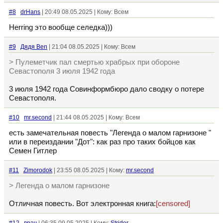
#8
drHans
| 20:49 08.05.2025 | Кому: Всем
Herring это вообще селедка)))
#9
Дядя Ben
| 21:04 08.05.2025 | Кому: Всем
> Пулеметчик пал смертью храбрых при обороне
Севастополя 3 июля 1942 года
3 июля 1942 года Совинформбюро дало сводку о потере
Севастополя.
#10
mr.second
| 21:44 08.05.2025 | Кому: Всем
есть замечательная повесть "Легенда о малом гарнизоне "
или в переиздании "Дот": как раз про таких бойцов как
Семен Гитлер
#11
Zimorodok
| 23:55 08.05.2025 | Кому:
mr.second
> Легенда о малом гарнизоне
Отличная повесть. Вот электронная книга:
[censored]