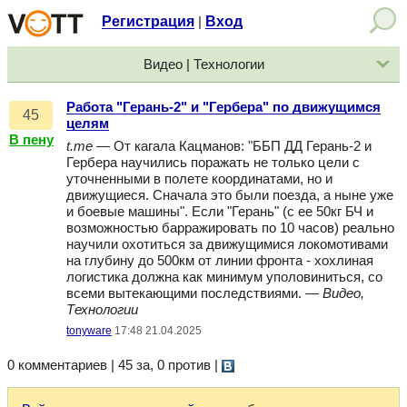
Регистрация
Вход
|
Видео | Технологии
Работа "Герань-2" и "Гербера" по движущимся
45
целям
В пену
t.me
— От кагала Кацманов: "ББП ДД Герань-2 и
Гербера научились поражать не только цели с
уточненными в полете координатами, но и
движущиеся. Сначала это были поезда, а ныне уже
и боевые машины". Если "Герань" (с ее 50кг БЧ и
возможностью барражировать по 10 часов) реально
научили охотиться за движущимися локомотивами
на глубину до 500км от линии фронта - хохлиная
логистика должна как минимум уполовиниться, со
всеми вытекающими последствиями. —
Видео,
Технологии
tonyware
17:48 21.04.2025
0 комментариев | 45 за, 0 против
|