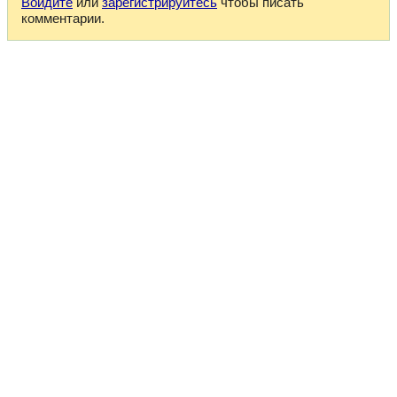
Войдите
или
зарегистрируйтесь
чтобы писать
комментарии.