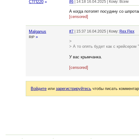
СТП220
»
#6
| 14:18 16.04.2025 | Кому: Всем
А когда потопят посудину со шпрот
[censored]
Malganus
#7
| 15:37 16.04.2025 | Кому:
Rex Flex
»
RIP
>
> А то опять будет как с крейсером
У вас крымчанка.
[censored]
Войдите
или
зарегистрируйтесь
чтобы писать комментар