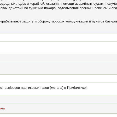
подводных лодок и кораблей, оказания помощи аварийным судам, получ
еских действий по тушению пожара, заделывания пробоин, поиском и спа
отрабатывают защиту и оборону морских коммуникаций и пунктов базир
ст выбросов парниковых газов (метана) в Прибалтике!
нга.