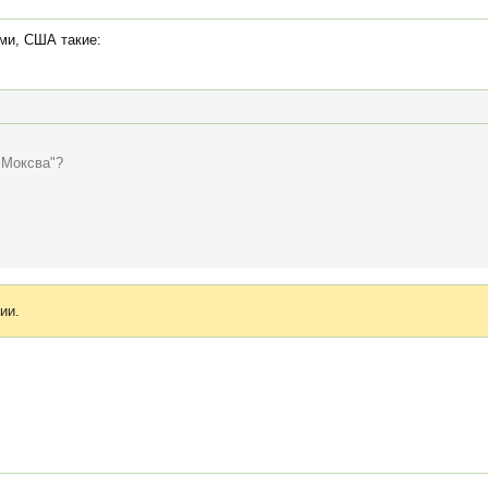
ами, США такие:
 "Моксва"?
ии.