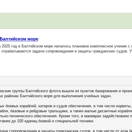
 Балтийском море
 2025 год в Балтийском море началось плановое комплексное учение с
я отрабатываются задачи сопровождения и защиты гражданских судов. У
ческие группы Балтийского флота вышли из пунктов базирования и прои
ых районах Балтийского моря для выполнения учебных задач.
х боевых кораблей, катеров и судов обеспечения, в том числе корветы
абли, базовые и рейдовые тральщики, а также малые десантные корабл
льно-технического обеспечения. Кроме того, в маневрах задействовано
 также до 100 единиц боевой и специальной техники.
дачи сопровождения и защиты гражданских судов, в том числе от атак 