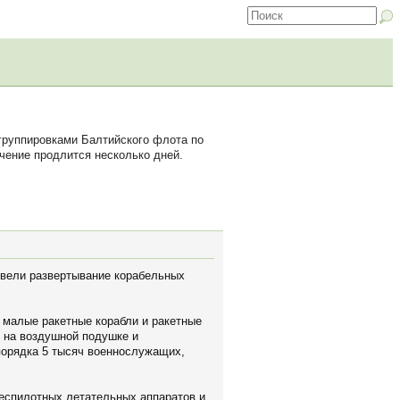
 группировками Балтийского флота по
чение продлится несколько дней.
звели развертывание корабельных
, малые ракетные корабли и ракетные
и на воздушной подушке и
 порядка 5 тысяч военнослужащих,
беспилотных летательных аппаратов и