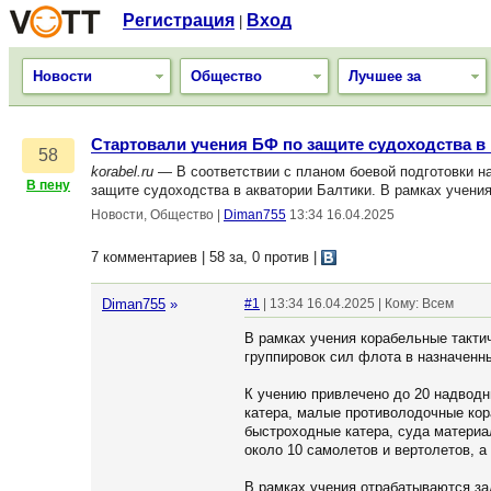
Регистрация
Вход
|
Новости
Общество
Лучшее за
Стартовали учения БФ по защите судоходства в
58
korabel.ru
— В соответствии с планом боевой подготовки на
В пену
защите судоходства в акватории Балтики. В рамках учени
Новости, Общество
|
Diman755
13:34 16.04.2025
7 комментариев | 58 за, 0 против
|
Diman755
»
#1
| 13:34 16.04.2025 | Кому: Всем
В рамках учения корабельные такти
группировок сил флота в назначенн
К учению привлечено до 20 надводны
катера, малые противолодочные кор
быстроходные катера, суда материа
около 10 самолетов и вертолетов, а
В рамках учения отрабатываются за