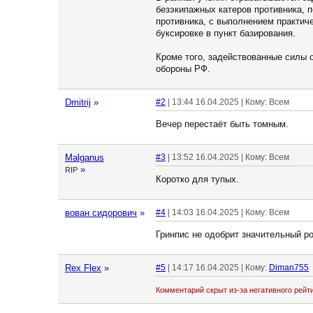
безэкипажных катеров противника, 
противника, с выполнением практич
буксировке в пункт базирования.
Кроме того, задействованные силы 
обороны РФ.
Dmitrij
»
#2
| 13:44 16.04.2025 | Кому: Всем
Вечер перестаёт быть томным.
Malganus
#3
| 13:52 16.04.2025 | Кому: Всем
»
RIP
Коротко для тупых.
вован сидорович
»
#4
| 14:03 16.04.2025 | Кому: Всем
Гринпис не одобрит значительный ро
Rex Flex
»
#5
| 14:17 16.04.2025 | Кому:
Diman755
Комментарий скрыт из-за негативного рейти