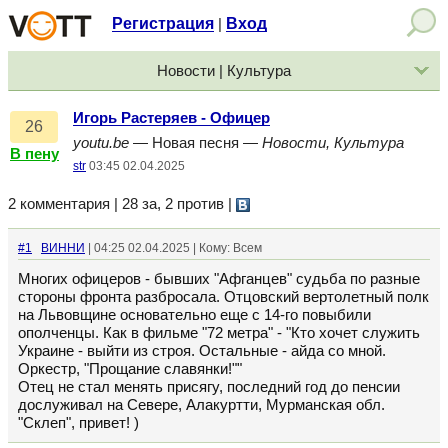
Регистрация
Вход
|
Новости | Культура
Игорь Растеряев - Офицер
26
youtu.be
— Новая песня —
Новости, Культура
В пену
str
03:45 02.04.2025
2 комментария | 28 за, 2 против
|
#1
ВИННИ
| 04:25 02.04.2025 | Кому: Всем
Многих офицеров - бывших "Афганцев" судьба по разные
стороны фронта разбросала. Отцовский вертолетный полк
на Львовщине основательно еще с 14-го повыбили
ополченцы. Как в фильме "72 метра" - "Кто хочет служить
Украине - выйти из строя. Остальные - айда со мной.
Оркестр, "Прощание славянки!""
Отец не стал менять присягу, последний год до пенсии
дослуживал на Севере, Алакуртти, Мурманская обл.
"Склеп", привет! )