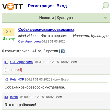
Регистрация
Вход
|
Новости | Культура
Собака-сосискамисовкормяка
39
idiod.video
— Фото в первом. —
Новости, Культура
В пену
Сын Агропрома
04:31 31.03.2025
6 комментариев | 41 за, 2 против
|
#1
Сын Агропрома
| 04:31 31.03.2025 | Кому: Всем
[censored]
#2
PeterNOR
| 04:34 31.03.2025 | Кому: Всем
Собака-хренсовесосискуотдавака.
#3
iafem
| 05:00 31.03.2025 | Кому: Всем
Это ж ограбление!