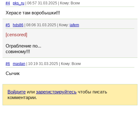
#4
pks_ru
| 06:57 31.03.2025 | Кому: Всем
Херасе там воробышки!!!
#5
hds86
| 08:06 31.03.2025 | Кому:
iafem
[censored]
Ограбление по...
совиному!!!
#6
mastan
| 10:19 31.03.2025 | Кому: Всем
Сычик
Войдите
или
зарегистрируйтесь
чтобы писать
комментарии.