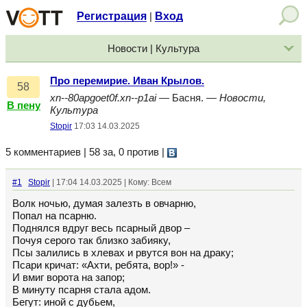
Регистрация
Вход
|
Новости | Культура
Про перемирие. Иван Крылов.
58
xn--80apgoet0f.xn--p1ai
— Басня. —
Новости,
В пену
Культура
Stopir
17:03 14.03.2025
5 комментариев | 58 за, 0 против
|
#1
Stopir
| 17:04 14.03.2025 | Кому: Всем
Волк ночью, думая залезть в овчарню,
Попал на псарню.
Поднялся вдруг весь псарный двор –
Почуя серого так близко забияку,
Псы залились в хлевах и рвутся вон на драку;
Псари кричат: «Ахти, ребята, вор!» -
И вмиг ворота на запор;
В минуту псарня стала адом.
Бегут: иной с дубьем,