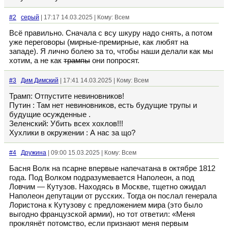
#2
серый
| 17:17 14.03.2025 | Кому: Всем
Всё правильно. Сначала с всу шкуру надо снять, а потом
уже переговоры (мирные-премирные, как любят на
западе). Я лично болею за то, чтобы наши делали как мы
хотим, а не как
трампы
они попросят.
#3
Дим Димский
| 17:41 14.03.2025 | Кому: Всем
Трамп: Отпустите невиновников!
Путин : Там нет невиновников, есть будущие трупы и
будущие осужденные .
Зеленский: Убить всех хохлов!!!
Хухлики в окружении : А нас за що?
#4
Дружина
| 09:00 15.03.2025 | Кому: Всем
Басня Волк на псарне впервые напечатана в октябре 1812
года. Под Волком подразумевается Наполеон, а под
Ловчим — Кутузов. Находясь в Москве, тщетно ожидал
Наполеон депутации от русских. Тогда он послал генерала
Лористона к Кутузову с предложением мира (это было
выгодно французской армии), но тот ответил: «Меня
проклянёт потомство, если признают меня первым