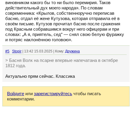
виновником какого бы то ни было перемирия. Таков
действительный дух моего народа». По словам
современника: «Крылов, собственноручно переписав
басню, отдал её жене Кутузова, которая отправила её в
своём письме. Кутузов прочитал басню после сражения
под Красным собравшимся вокруг него офицерам и при
словах: „А я, приятель, сед“ — снял свою белую фуражку
и потряс наклонённою головою».
#5
Stopir
| 13:42 15.03.2025 | Кому:
Дружина
> Басня Волк на псарне впервые напечатана в октябре
1812 года.
Актуально прям сейчас. Классика
Войдите
или
зарегистрируйтесь
чтобы писать
комментарии.