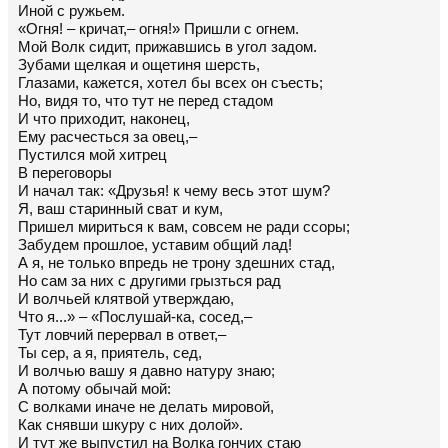
Иной с ружьем.
«Огня! – кричат,– огня!» Пришли с огнем.
Мой Волк сидит, прижавшись в угол задом.
Зубами щелкая и ощетиня шерсть,
Глазами, кажется, хотел бы всех он съесть;
Но, видя то, что тут не перед стадом
И что приходит, наконец,
Ему расчесться за овец,–
Пустился мой хитрец
В переговоры
И начал так: «Друзья! к чему весь этот шум?
Я, ваш старинный сват и кум,
Пришел мириться к вам, совсем не ради ссоры;
Забудем прошлое, уставим общий лад!
А я, не только впредь не трону здешних стад,
Но сам за них с другими грызться рад
И волчьей клятвой утверждаю,
Что я...» – «Послушай-ка, сосед,–
Тут ловчий перервал в ответ,–
Ты сер, а я, приятель, сед,
И волчью вашу я давно натуру знаю;
А потому обычай мой:
С волками иначе не делать мировой,
Как снявши шкуру с них долой».
И тут же выпустил на Волка гончих стаю