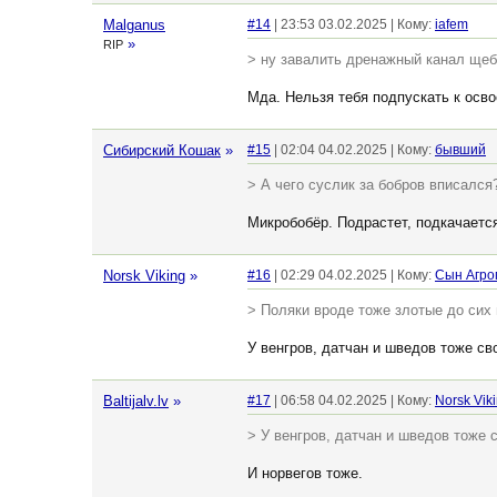
Malganus
#14
| 23:53 03.02.2025 | Кому:
iafem
»
RIP
> ну завалить дренажный канал щебе
Мда. Нельзя тебя подпускать к осв
Сибирский Кошак
»
#15
| 02:04 04.02.2025 | Кому:
бывший
> А чего суслик за бобров вписался
Микробобёр. Подрастет, подкачаетс
Norsk Viking
»
#16
| 02:29 04.02.2025 | Кому:
Сын Агро
> Поляки вроде тоже злотые до сих 
У венгров, датчан и шведов тоже св
Baltijalv.lv
»
#17
| 06:58 04.02.2025 | Кому:
Norsk Vik
> У венгров, датчан и шведов тоже 
И норвегов тоже.