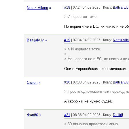
Norsk Viking
»
#18
| 07:24 04.02.2025 | Кому:
Baltijalv.lv
> И норвегов тоже.
Но норвеги не в ЕС, их никто и не о
Baltijalv.lv
»
#19
| 07:34 04.02.2025 | Кому:
Norsk Vik
> > И норвегов тоже.
>
> Но норвеги не в ЕС, их никто и не
Они в Европейском экономическом. Н
Склеп
»
#20
| 07:38 04.02.2025 | Кому:
Baltijalv.lv
> Просто одномоментный переход на 
А скоро - и не нужно будет...
dmn86
»
#21
| 08:36 04.02.2025 | Кому:
Dmitrij
> 30 лимонов пролетели мимо