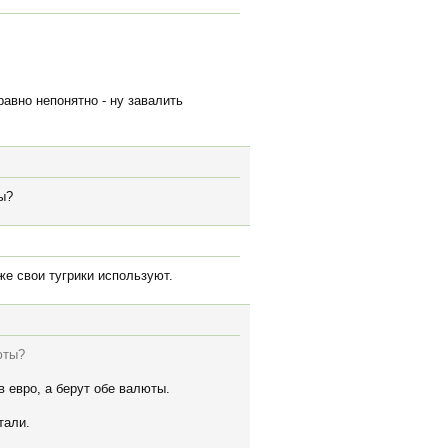
авно непонятно - ну завалить
ы?
же свои тугрики используют.
юты?
в евро, а берут обе валюты.
тали.