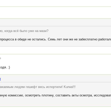
о, когда всё было уже на мази?
процесса в обиде не остались. Семь лет они же не забесплатно работал
?
одя. :)
t
ажаемым людям гешефт весь испортили! Kurwa!!!
ную комиссию, осмотреть плотину, составить акты осмотра, исследоват