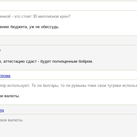
нкой - это стоит 30 миллионов крон?
оению бюджета, уж не обессудь.
?
я, аттестацию сдаст - будет полноценным бобром.
прома
пор используют. То ли болгары, то ли румыны тоже свои тугрики исполь
ои валюты.
ing
свои валюты.