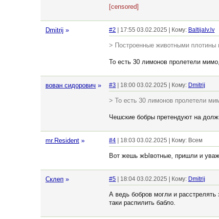
[censored]
Dmitrij
»
#2
| 17:55 03.02.2025 | Кому:
Baltijalv.lv
> Построенные животными плотины п
То есть 30 лимонов пролетели мимо, 
вован сидорович
»
#3
| 18:00 03.02.2025 | Кому:
Dmitrij
> То есть 30 лимонов пролетели мимо
Чешские бобры претендуют на долж
mr.Resident
»
#4
| 18:03 03.02.2025 | Кому: Всем
Вот жешь жЫвотные, пришли и уваж
Склеп
»
#5
| 18:04 03.02.2025 | Кому:
Dmitrij
А ведь бобров могли и расстрелять
таки распилить бабло.