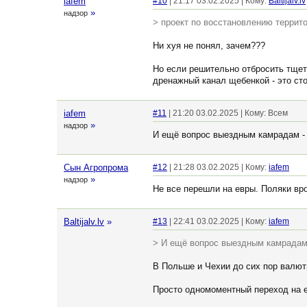
iafem
#10
| 21:17 03.02.2025 | Кому:
Baltijalv.lv
»
надзор
> проект по восстановлению террито
Ни хуя не понял, зачем???
Но если решительно отбросить тщет
дренажный канал щебенкой - это ст
iafem
#11
| 21:20 03.02.2025 | Кому: Всем
»
надзор
И ещё вопрос выездным камрадам - 
Сын Агропрома
#12
| 21:28 03.02.2025 | Кому:
iafem
»
надзор
Не все перешли на евры. Поляки вро
Baltijalv.lv
»
#13
| 22:41 03.02.2025 | Кому:
iafem
> И ещё вопрос выездным камрадам 
В Польше и Чехии до сих пор валюты
Просто одномоментный переход на ев