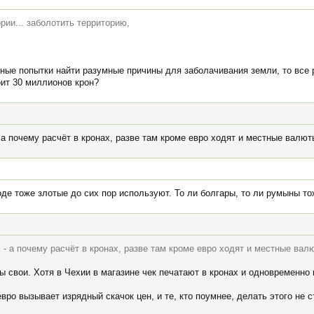
рии... заболотить территорию,
ные попытки найти разумные причины для заболачивания земли, то все р
оит 30 миллионов крон?
а почему расчёт в кронах, разве там кроме евро ходят и местные валют
де тоже злотые до сих пор используют. То ли болгары, то ли румыны то
- а почему расчёт в кронах, разве там кроме евро ходят и местные вал
 свои. Хотя в Чехии в магазине чек печатают в кронах и одновременно 
ро вызывает изрядный скачок цен, и те, кто поумнее, делать этого не с