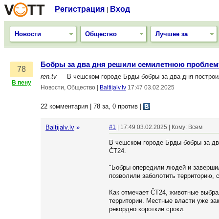
Регистрация
Вход
|
Новости
Общество
Лучшее за
Бобры за два дня решили семилетнюю проблем
78
ren.tv
— В чешском городе Брды бобры за два дня построили
В пену
Новости, Общество
|
Baltijalv.lv
17:47 03.02.2025
22 комментария | 78 за, 0 против
|
Baltijalv.lv
»
#1
| 17:49 03.02.2025 | Кому: Всем
В чешском городе Брды бобры за дв
ČT24.
"Бобры опередили людей и завершил
позволили заболотить территорию, с
Как отмечает ČT24, животные выбра
территории. Местные власти уже зак
рекордно короткие сроки.