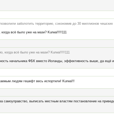
озволили заболотить территорию, сэкономив до 30 миллионов чешских 
когда всё было уже на мази? Kurwa!!!!!111
, когда всё было уже на мази? Kurwa!!!!!111
ность начальника ФБК вместо Иоланды, эффективность выше, да ещё и
аемым людям гешефт весь испортили! Kurwa!!!
 за самоуправство, выписать местным властям постановление на приведе