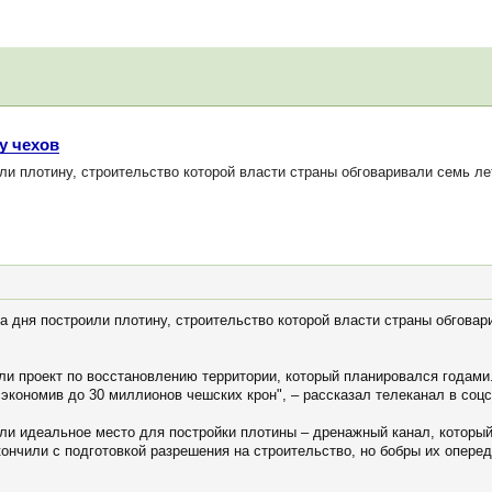
у чехов
 плотину, строительство которой власти страны обговаривали семь лет.
а дня построили плотину, строительство которой власти страны обговар
и проект по восстановлению территории, который планировался годам
экономив до 30 миллионов чешских крон", – рассказал телеканал в соцс
ли идеальное место для постройки плотины – дренажный канал, которы
ончили с подготовкой разрешения на строительство, но бобры их оперед