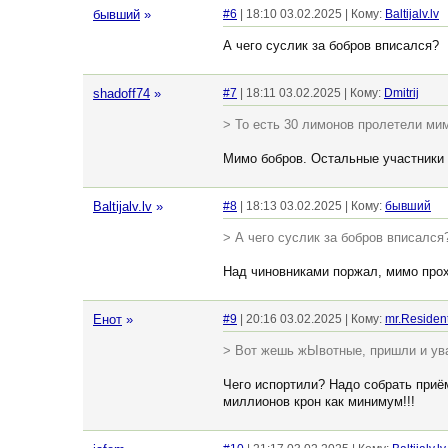
бывший
»
#6
| 18:10 03.02.2025 | Кому:
Baltijalv.lv
А чего суслик за бобров вписался?
shadoff74
»
#7
| 18:11 03.02.2025 | Кому:
Dmitrij
> То есть 30 лимонов пролетели мим
Мимо бобров. Остальные участники 
Baltijalv.lv
»
#8
| 18:13 03.02.2025 | Кому:
бывший
> А чего суслик за бобров вписался
Над чиновниками поржал, мимо прох
Енот
»
#9
| 20:16 03.02.2025 | Кому:
mr.Residen
> Вот жешь жЫвотные, пришли и ув
Чего испортили? Надо собрать приём
миллионов крон как минимум!!!