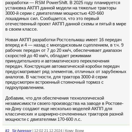
разработки — RSM PowerShift. В 2025 году планируется
установка АКПП данной модели на тяжелые тракторы
3000-й серии с двигателями мощностью 420-660
лошадиных сил. Сообщается, что это первый
отечественный проект АКПП данной схемы и пятый в мире
в своем классе.
Новая АКПП разработки Ростсельмаш имеет 16 передач
вперед и 4 — назад с многодисковым сцеплением, в т.ч. 9
рабочих передач от 7 до 20 км/ч, обеспечивает диапазон
скоростей до 40 км/ч, обладает режимами
принудительного и автоматического переключения
передач. Конструкция автоматической коробки передач
предусматривает ряд элементов, отличных от зарубежных
аналогов. В частности, для трактора 3000-й серии
предусмотрен встроенный стояночный тормоз с
гидроуправлением.
Добавим, что для обеспечения технологической
независимости своего производства на заводе в Ростове-
на-Дону создают еще несколько моделей АКПП для
классических и шарнирно-сочлененных тракторов разной
мощности с двигателями 170-600 л.с.
#2
Sir Agressor
| 12:02 21.12.2024 | Кому: Всем