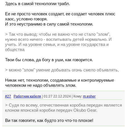
Здесь в самой технологии трабл.
Ее не просто человек создает, ее создает человек плюс
хаос, условно говоря.
И это неустранимо в силу самой технологии.
> Так что вывод: чтобы не важно что не стало "злом",
нужно всего ничего - воспитывать детей нормально. И
учить. И на уровне семьи, и на уровне государства и
общества
Твои бы слова, да богу в уши, как говорится.
> можно "злом" умение добывать огонь смело объявлять,
Никак нет, технологии, создаваемые и контролируемые
человеком не надо объявлять злом.
#27
Работник кабеля
| 01:27 22.12.2024 | Кому:
m.esher
> Судя по всему, отечественная коробка передач является
клоном японской коробки передач Okubo Gear.
Ви так говогите, как будто это что-то плохое!