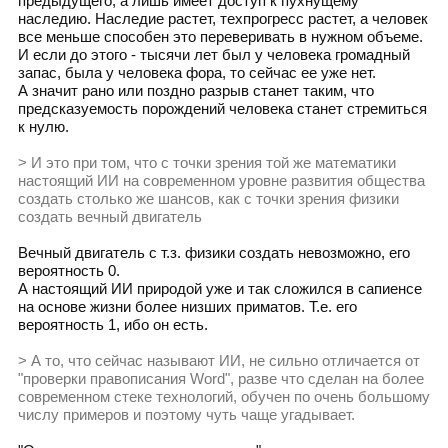
предыдущего, а лишь имеет доступ к пухнущему
наследию. Наследие растет, техпрогресс растет, а человек
все меньше способен это переверивать в нужном объеме.
И если до этого - тысячи лет был у человека громадный
запас, была у человека фора, то сейчас ее уже нет.
А значит рано или поздно разрыв станет таким, что
предсказуемость порождений человека станет стремиться
к нулю.
> И это при том, что с точки зрения той же математики
настоящий ИИ на современном уровне развития общества
создать столько же шансов, как с точки зрения физики
создать вечный двигатель
Вечный двигатель с т.з. физики создать невозможно, его
вероятность 0.
А настоящий ИИ природой уже и так сложился в сапиенсе
на основе жизни более низших приматов. Т.е. его
вероятность 1, ибо он есть.
> А то, что сейчас называют ИИ, не сильно отличается от
"проверки правописания Word", разве что сделан на более
современном стеке технологий, обучен по очень большому
числу примеров и поэтому чуть чаще угадывает.