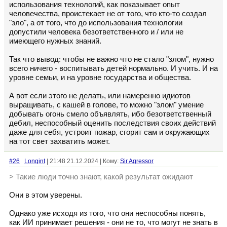
использования технологий, как показывает опыт
человечества, проистекает не от того, что кто-то создал
"зло", а от того, что до использования технологии
допустили человека безответственного и / или не
имеющего нужных знаний.
Так что вывод: чтобы не важно что не стало "злом", нужно
всего ничего - воспитывать детей нормально. И учить. И на
уровне семьи, и на уровне государства и общества.
А вот если этого не делать, или намеренно идиотов
выращивать, с кашей в голове, то можно "злом" умение
добывать огонь смело объявлять, ибо безответственный
дебил, неспособный оценить последствия своих действий
даже для себя, устроит пожар, сгорит сам и окружающих
на тот свет захватить может.
#26
Longint
| 21:48 21.12.2024 | Кому:
Sir Agressor
> Такие люди точно знают, какой результат ожидают
Они в этом уверены.
Однако уже исходя из того, что они неспособны понять,
как ИИ принимает решения - они не то, что могут не знать в