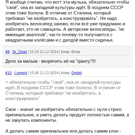
Я вообще считаю, что вотт эта мулька, обязательно чтобы
"своё", она из западной культуры идёт. В позднем СССР
этим тоже болели. В отличие от Сталина, который
требовал "не изобретать, а конструировать". Не надо
изобретать велосипед заново, если всё уже придумано и
работает, это не самоцель. А авторские велосипеды, "не
имеющие аналогов", часто почему-то получаются с
квадратными колёсами и с дилдой вместо сиденья.
#9
Dr_Dizel
| 15:10 21.12.2024 | Кому: Всем
Дело за малым - вкорячить её на "гранту"!!!
#10
Longint
| 15:36 21.12.2024 | Кому:
Dmitrij
> обязательно чтобы "своё", она из западной культуры
идёт. В позднем СССР этим тоже болели. В отличие от
Сталина, который требовал "не изобретать, а
конструировать"
Свое - значит не изобретать обязательно с нуля строго
оригинальное, а уметь делать продукт полностью самим, а
не закупать компоненты.
А делать самим оригинальное или делать самим клон -