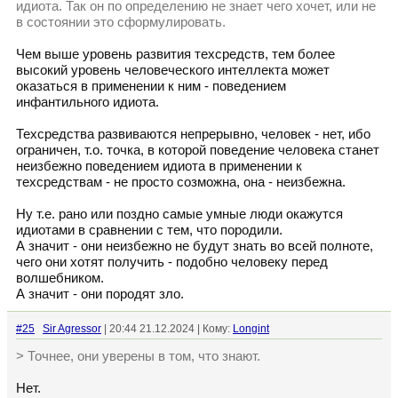
идиота. Так он по определению не знает чего хочет, или не
в состоянии это сформулировать.
Чем выше уровень развития техсредств, тем более
высокий уровень человеческого интеллекта может
оказаться в применении к ним - поведением
инфантильного идиота.
Техсредства развиваются непрерывно, человек - нет, ибо
ограничен, т.о. точка, в которой поведение человека станет
неизбежно поведением идиота в применении к
техсредствам - не просто созможна, она - неизбежна.
Ну т.е. рано или поздно самые умные люди окажутся
идиотами в сравнении с тем, что породили.
А значит - они неизбежно не будут знать во всей полноте,
чего они хотят получить - подобно человеку перед
волшебником.
А значит - они породят зло.
#25
Sir Agressor
| 20:44 21.12.2024 | Кому:
Longint
> Точнее, они уверены в том, что знают.
Нет.