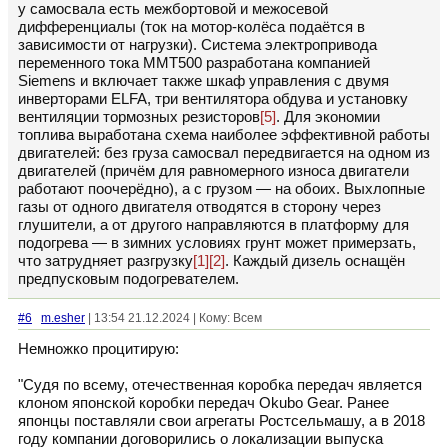
у самосвала есть межбортовой и межосевой
дифференциалы (ток на мотор-колёса подаётся в
зависимости от нагрузки). Система электропривода
переменного тока ММТ500 разработана компанией
Siemens и включает также шкаф управления с двумя
инверторами ELFA, три вентилятора обдува и установку
вентиляции тормозных резисторов
[5]
. Для экономии
топлива выработана схема наиболее эффективной работы
двигателей: без груза самосвал передвигается на одном из
двигателей (причём для равномерного износа двигатели
работают поочерёдно), а с грузом — на обоих. Выхлопные
газы от одного двигателя отводятся в сторону через
глушители, а от другого направляются в платформу для
подогрева — в зимних условиях грунт может примерзать,
что затрудняет разгрузку
[1]
[2]
. Каждый дизель оснащён
предпусковым подогревателем.
#6
m.esher
| 13:54 21.12.2024 | Кому: Всем
Немножко процитирую:
"Судя по всему, отечественная коробка передач является
клоном японской коробки передач Okubo Gear. Ранее
японцы поставляли свои агрегаты Ростсельмашу, а в 2018
году компании договорились о локализации выпуска