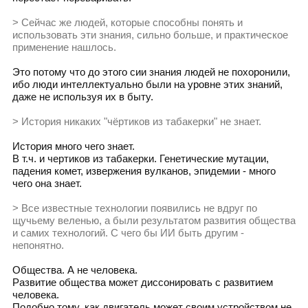
> Сейчас же людей, которые способны понять и
использовать эти знания, сильно больше, и практическое
применение нашлось.
Это потому что до этого сии знания людей не похоронили,
ибо люди интеллектуально были на уровне этих знаний,
даже не используя их в быту.
> История никаких "чёртиков из табакерки" не знает.
История много чего знает.
В т.ч. и чертиков из табакерки. Генетические мутации,
падения комет, извержения вулканов, эпидемии - много
чего она знает.
> Все известные технологии появились не вдруг по
щучьему веленью, а были результатом развития общества
и самих технологий. С чего бы ИИ быть другим -
непонятно.
Общества. А не человека.
Развитие общества может диссонировать с развитием
человека.
Подобно тому, как двигатель может своим устройством не