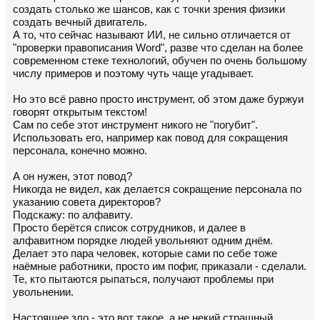
создать столько же шансов, как с точки зрения физики
создать вечный двигатель.
А то, что сейчас называют ИИ, не сильно отличается от
"проверки правописания Word", разве что сделан на более
современном стеке технологий, обучен по очень большому
числу примеров и поэтому чуть чаще угадывает.
Но это всё равно просто инструмент, об этом даже буржуи
говорят открытым текстом!
Сам по себе этот инструмент никого не "погубит".
Использовать его, например как повод для сокращения
персонала, конечно можно.
А он нужен, этот повод?
Никогда не видел, как делается сокращение персонала по
указанию совета директоров?
Подскажу: по алфавиту.
Просто берётся список сотрудников, и далее в
алфавитном порядке людей увольняют одним днём.
Делает это пара человек, которые сами по себе тоже
наёмные работники, просто им пофиг, приказали - сделали.
Те, кто пытаются рыпаться, получают проблемы при
увольнении.
Настоящее зло - это вот такое, а не некий страшный