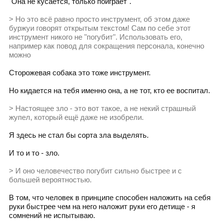
"Она не кусается, только поиграет".
> Но это всё равно просто инструмент, об этом даже
буржуи говорят открытым текстом! Сам по себе этот
инструмент никого не "погубит". Использовать его,
например как повод для сокращения персонала, конечно
можно
Сторожевая собака это тоже инструмент.
Но кидается на тебя именно она, а не тот, кто ее воспитал.
> Настоящее зло - это вот такое, а не некий страшный
жупел, который ещё даже не изобрели.
Я здесь не стал бы сорта зла выделять.
И то и то - зло.
> И оно человечество погубит сильно быстрее и с
большей вероятностью.
В том, что человек в принципе способен наложить на себя
руки быстрее чем на него наложит руки его детище - я
сомнений не испытываю.