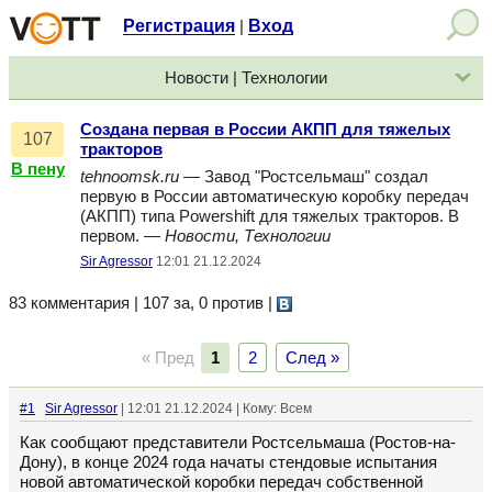
Регистрация
Вход
|
Новости | Технологии
Создана первая в России АКПП для тяжелых
107
тракторов
В пену
tehnoomsk.ru
— Завод "Ростсельмаш" создал
первую в России автоматическую коробку передач
(АКПП) типа Powershift для тяжелых тракторов. В
первом. —
Новости, Технологии
Sir Agressor
12:01 21.12.2024
83 комментария | 107 за, 0 против
|
« Пред
1
2
След »
#1
Sir Agressor
| 12:01 21.12.2024 | Кому: Всем
Как сообщают представители Ростсельмаша (Ростов-на-
Дону), в конце 2024 года начаты стендовые испытания
новой автоматической коробки передач собственной