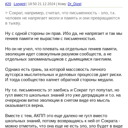
#20
Longint
| 18:50 21.12.2024 | Кому:
Dr_Dizel
> Сократ, например, считал, что письменность - зло, т.к.
человек не напрягает мозги и память и они превращаются
в тыкву.
Ну с одной стороны он прав. Ибо да, не напрягает и так мы
гениев памяти не вырастим с письменностью.
Но он не учел, что плевать на отдельных гениев памяти,
эволюция идет совокупным разумом сообществ, а не
отдельных запоминальщиков с дымящимся ганглием.
Однако есть грань, за которой массовость личного
аутсорса мыслительных и деловых процессов дает риски.
И тогда сообщество хапнет обратной стороны медали.
Ну т.е. письменность эт заебись и Сократ тут попутал, но
гугл вместо школьных знаний это уже деградация и т.о. на
очередном витке эволюции в снятом виде его мысль
оказывается верна.
Вместе с тем, АКПП это еще далеко не гугл вместо
школьных знаний, потому возвращаясь к ней от Сократа -
можно отметить, что она еще не есть зло, зло будет в виде