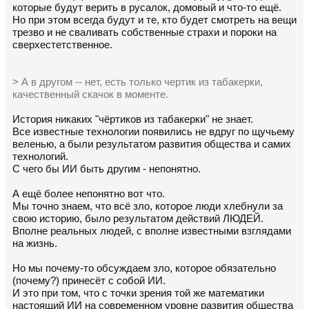
которые будут верить в русалок, домовый и что-то ещё.
Но при этом всегда будут и те, кто будет смотреть на вещи
трезво и не сваливать собственные страхи и пороки на
сверхестетственное.
> А в другом -- нет, есть только чертик из табакерки,
качественный скачок в моменте.
История никаких "чёртиков из табакерки" не знает.
Все известные технологии появились не вдруг по щучьему
веленью, а были результатом развития общества и самих
технологий.
С чего бы ИИ быть другим - непонятно.
А ещё более непонятно вот что.
Мы точно знаем, что всё зло, которое люди хлебнули за
свою историю, было результатом действий ЛЮДЕЙ.
Вполне реальных людей, с вполне известными взглядами
на жизнь.
Но мы почему-то обсуждаем зло, которое обязательно
(почему?) принесёт с собой ИИ.
И это при том, что с точки зрения той же математики
настоящий ИИ на современном уровне развития общества