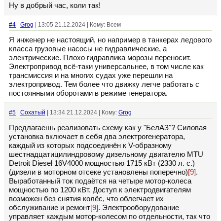
Ну в добрый час, коли так!
#4
Grog
| 13:05 21.12.2024 | Кому: Всем
Я инженер не настоящий, но например в танкерах ледового
класса грузовые насосы не гидравлические, а
электрические. Плохо гидравлика морозы переносит.
Электропривод всё-таки универсальнее, в том числе как
трансмиссия и на многих судах уже перешли на
электропривод. Тем более что движку легче работать с
постоянными оборотами в режиме генератора.
#5
Сохатый
| 13:34 21.12.2024 | Кому:
Grog
Предлагаешь реализовать схему как у "БелАЗ"? Силовая
установка включает в себя два электрогенератора,
каждый из которых подсоединён к V-образному
шестнадцатицилиндровому дизельному двигателю MTU
Detroit Diesel 16V4000 мощностью 1715 кВт (2330 л. с.)
(дизели в моторном отсеке установлены поперечно)
[9]
.
Выработанный ток подаётся на четыре мотор-колеса
мощностью по 1200 кВт. Доступ к электродвигателям
возможен без снятия колёс, что облегчает их
обслуживание и ремонт
[9]
. Электрооборудование
управляет каждым мотор-колесом по отдельности, так что