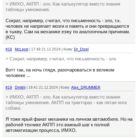
> ИМХО, АКПП - зло. Как калькулятор вместо знания
таблицы умножения.
Сократ, например, считал, что письменность - зло, т.к.
человек не напрягает мозги и память и они превращаются
в тыкву. Сам на механике езжу по аналогичным причинам.
(КС)
#18
McLeod
| 17:48 21.12.2024 | Кому:
Dr_Dizel
> Сократ, например, считал, что письменность - зло
Вотт так, на ночь глядя, разочароваться в великом
человеке ...
#19
Dmitrij
| 18:41 21.12.2024 | Кому:
Alex_DRUMMER
> ИМХО, АКПП - зло. Как калькулятор вместо знания
таблицы умножения. АКПП на тракторах - как пятая нога
собаке.
Я тоже ярый фанат механики на личном автомобиле. Но на
рабочей технике АКПП это важный шаг к полной
автоматизации процесса, ИМХО.