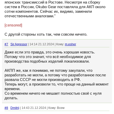
японских трансмиссий в Ростове. Несмотря на сборку
систем в России, Okubo Gear поставляла для АКП около
сотни компонентов. Сейчас их, видимо, заменили
отечественными аналогами."
[censored]
С другой стороны хоть так, чем совсем ничего.
#7
Sir Agressor
| 14:14 21.12.2024 | Кому:
m.esher
Даже если это правда, это очень хорошая новость.
Потому что это значит, что всё необходимое для
производства подобных изделий локализовали.
АКПП же, как я понимаю, не потому закупали, что
разработать не могли, а потому что разработанное после
развала СССР не могли производить в РФ.
Теперь могут, а произвели то, что проще на данный момент
времени.
Со временем ничего не мешает полностью своё с нуля
делать.
#8
Dmitrij
| 14:43 21.12.2024 | Кому: Всем