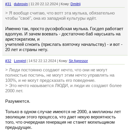
#31
dubrovin
| 11:20 22.12.2024 | Кому:
Dmitrij
> Я вообще считаю, что вотт эта мулька, обязательно
чтобы "своё", она из западной культуры идёт.
Именно так, просто русофобская мулька. Госдеп работает
вдолгую. И зачем воевать - достаточно баб науськать на
аристократизм, и
учителей сгноить (прислать взяточку начальству) - и вот -
20 лет и страны нету.
#32
Longint
| 14:52 22.12.2024 | Кому:
Sir Agressor
> Люди постоянно создают нечто, что они не могут
полностью постичь, не могут этим нечто управлять на
100%, и не могут предсказать его поведение.
> Это нечто называется ЛЮДИ, и люди их создают более
2000 лет.
Разумеется.
Только в одном случае имеются не 2000, а миллионы лет
эволюции этого процесса, что дает некую вероятность
того, что очередная генерация не станет могильщиком
предыдущих.