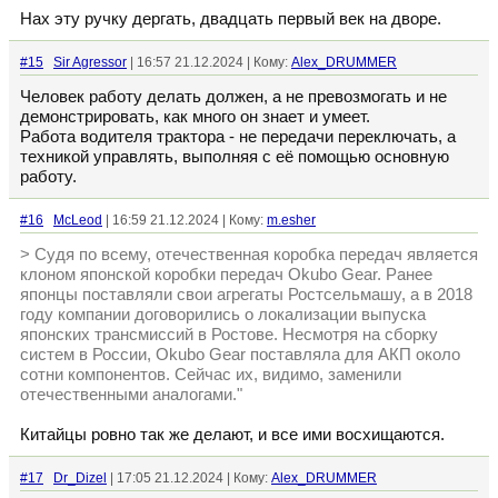
Нах эту ручку дергать, двадцать первый век на дворе.
#15
Sir Agressor
| 16:57 21.12.2024 | Кому:
Alex_DRUMMER
Человек работу делать должен, а не превозмогать и не
демонстрировать, как много он знает и умеет.
Работа водителя трактора - не передачи переключать, а
техникой управлять, выполняя с её помощью основную
работу.
#16
McLeod
| 16:59 21.12.2024 | Кому:
m.esher
> Судя по всему, отечественная коробка передач является
клоном японской коробки передач Okubo Gear. Ранее
японцы поставляли свои агрегаты Ростсельмашу, а в 2018
году компании договорились о локализации выпуска
японских трансмиссий в Ростове. Несмотря на сборку
систем в России, Okubo Gear поставляла для АКП около
сотни компонентов. Сейчас их, видимо, заменили
отечественными аналогами."
Китайцы ровно так же делают, и все ими восхищаются.
#17
Dr_Dizel
| 17:05 21.12.2024 | Кому:
Alex_DRUMMER