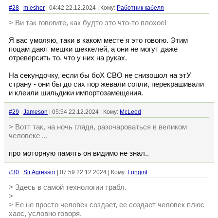
#28
m.esher
| 04:42 22.12.2024 | Кому:
Работник кабеля
> Ви так говогите, как будто это что-то плохое!
Я вас умоляю, таки в каком месте я это говогю. Этим
поцам дают мешки шеккелей, а они не могут даже
отреверсить то, что у них на руках.
На секундочку, если бы боХ СВО не снизошол на этУ
страну - они бы до сих пор жевали сопли, перекрашивали
и клеили шильдики импортозамещения.
#29
Jameson
| 05:54 22.12.2024 | Кому:
McLeod
> Вотт так, на ночь глядя, разочароваться в великом
человеке ...
про моторную память он видимо не знал..
#30
Sir Agressor
| 07:59 22.12.2024 | Кому:
Longint
> Здесь в самой технологии трабл.
>
> Ее не просто человек создает, ее создает человек плюс
хаос, условно говоря.