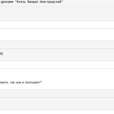
 дронами "Князь Вандал Новгородский"
й)
вете, так она и поплывет!"