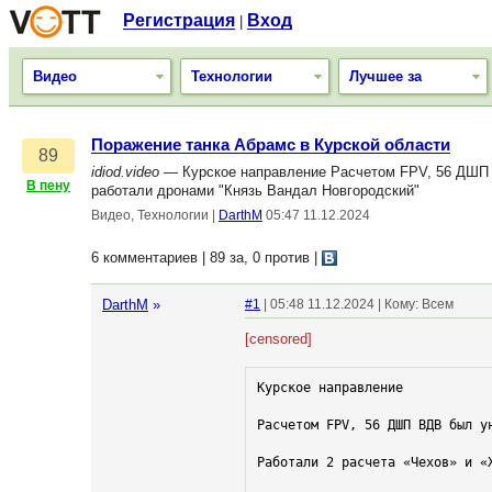
Регистрация
Вход
|
Видео
Технологии
Лучшее за
Поражение танка Абрамс в Курской области
89
idiod.video
— Курское направление Расчетом FPV, 56 ДШП 
В пену
работали дронами "Князь Вандал Новгородский"
Видео, Технологии
|
DarthM
05:47 11.12.2024
6 комментариев | 89 за, 0 против
|
DarthM
»
#1
| 05:48 11.12.2024 | Кому: Всем
[censored]
Курское направление 

Расчетом FPV, 56 ДШП ВДВ был ун
Работали 2 расчета «Чехов» и «Х