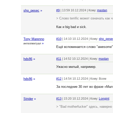
sho_pesec
»
#9
| 13:59 10.12.2024 | Кому:
mastan
> Слово terrific может означать как
Как и big bad и sick.
Tony Marenno
#10
| 14:10 10.12.2024 | Кому:
sho_pese
»
интеллектуал
Ещё вспоминается слово "awesome" оч
hds86
»
#11
| 14:52 10.12.2024 | Кому:
mastan
Ужасно милый, например.
hds86
»
#12
| 14:54 10.12.2024 | Кому: Всем
За последние 30 лет во фразе «Мал
Strider
»
#13
| 15:20 10.12.2024 | Кому:
Longint
> "Bad motherfucker" здесь, наверн