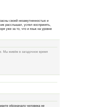
екрасны своей незамутненностью и
чик расслышал, успел воспринять,
ря уже за то, что и язык на уровне
ов. Мы живём в загадочное время
рианте обозначало человека не