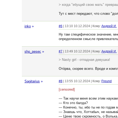
> когда "ебущий свою мать" превращ
Тут с мест передают, что слово "до
inko
»
#6
| 13:10 10.12.2024 | Кому:
Андрей И.
Ну там специфическое значение, мне
определенном смысле привлекательно
sho_pesec
»
#7
| 13:49 10.12.2024 | Кому:
Андрей И.
> Nasty girl - отпадная девушка!
Ото́рва, скорее всего. Вроде и комп
Sagitarius
»
#8
| 13:55 10.12.2024 | Кому:
Freund
[censored]
— Так научи меня всем этим наукам
— Кто это балда?
— Конечно, ты, ибо ты не по годам 
— Знаешь что, Хоттабыч, не называ
— Ценю твою скромность, о Волька