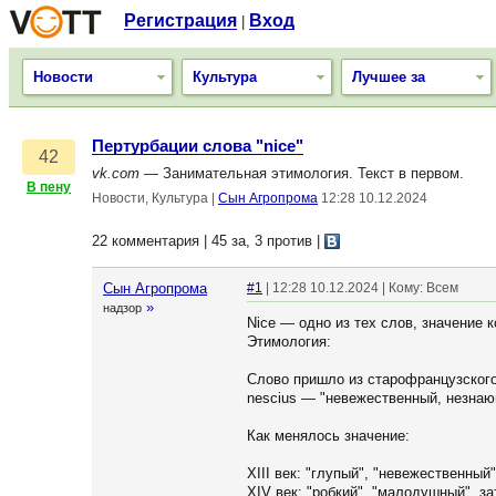
Регистрация
Вход
|
Новости
Культура
Лучшее за
Пертурбации слова "nice"
42
vk.com
— Занимательная этимология. Текст в первом.
В пену
Новости, Культура
|
Сын Агропрома
12:28 10.12.2024
22 комментария | 45 за, 3 против
|
Сын Агропрома
#1
| 12:28 10.12.2024 | Кому: Всем
»
надзор
Nice — одно из тех слов, значение 
Этимология:
Слово пришло из старофранцузского 
nescius — "невежественный, незнающи
Как менялось значение:
XIII век: "глупый", "невежественный
XIV век: "робкий", "малодушный", з