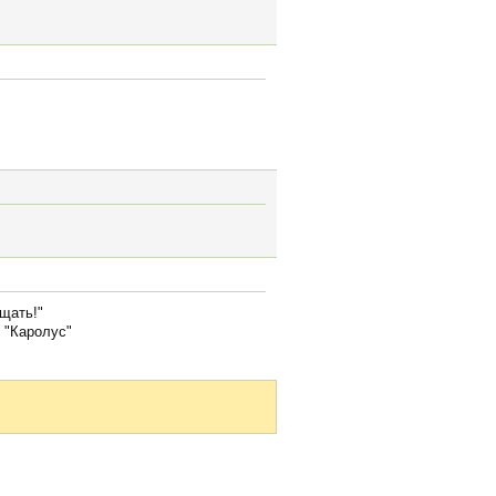
щать!"
о "Каролус"