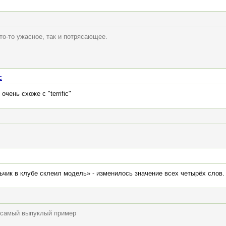
 что-то ужасное, так и потрясающее.
c
ень схоже с "terrific"
ьчик в клубе склеил модель» - изменилось значение всех четырёх слов
о самый выпуклый пример