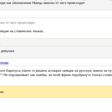
оде как обозначение Немцы именно от него происходит.
но от него происходит.
рящие на славянских языках.
.
я девушка.
прома
роля Каролуса убили то решено аглицких немцев на русскую землю не пу
е"! Не подчеркивает как ошибку. во всей фразе подчёркнуто только слов
ии.