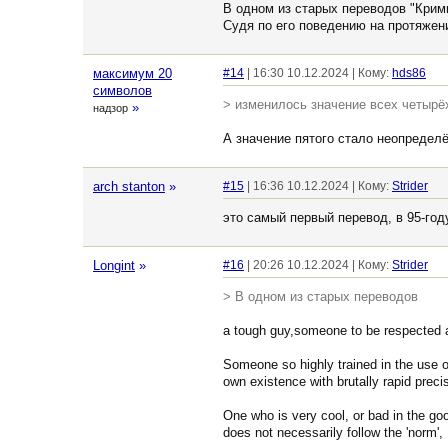
В одном из старых переводов "Крим
Судя по его поведению на протяжен
максимум 20
#14
| 16:30 10.12.2024 | Кому:
hds86
символов
> изменилось значение всех четырё
»
надзор
А значение пятого стало неопределё
arch stanton
»
#15
| 16:36 10.12.2024 | Кому:
Strider
это самый первый перевод, в 95-го
Longint
»
#16
| 20:26 10.12.2024 | Кому:
Strider
> В одном из старых переводов
a tough guy,someone to be respected 
Someone so highly trained in the use of 
own existence with brutally rapid pre
One who is very cool, or bad in the go
does not necessarily follow the 'norm',