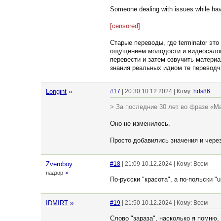
Someone dealing with issues while hav
[censored]
Старые переводы, где terminator это
ощущением молодости и видеосалоно
перевести и затем озвучить материал
знания реальных идиом те переводчи
Longint
»
#17
| 20:30 10.12.2024 | Кому:
hds86
> За последние 30 лет во фразе «М
Оно не изменилось.
Просто добавились значения и чере
Zveroboy
#18
| 21:09 10.12.2024 | Кому: Всем
»
надзор
По-русски "красота", а по-польски "
IDMIRT
»
#19
| 21:50 10.12.2024 | Кому: Всем
Слово "зараза", насколько я помню,