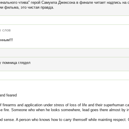
инального чтива" герой Самуила Джексона в финале читает надпись на 
ии фильма, это чистая правда.
х слов
нным!!!
ду помница глядел
and feared
firearms and application under stress of loss of life and their superhuman capa
cise fire. Someone who when he looks somewhere, lead goes there almost by in
od sense. A person who knows how to carry themself while mainting respect. O