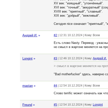
XV век: "изящный", "утончённый".
XVI век: "точный", "аккуратный" (сох
XVIII век: "приятный", "славный".
XIX век: "добрый", "вежливый".
Сегодня nice означает "приятный", 
Андрей И.
»
#2
| 12:31 10.12.2024 | Кому: Всем
Есть слово Nasty. Перевод - ужасны
но смысл в жаргоне меняется на про
Longint
»
#3
| 12:46 10.12.2024 | Кому:
Андрей И.
> смысл в жаргоне меняется на про
"Bad motherfucker" здесь, наверно 
mastan
»
#4
| 12:54 10.12.2024 | Кому: Всем
Слово terrific может означать как ч
Freund
»
#5
| 12:54 10.12.2024 | Кому:
Longint