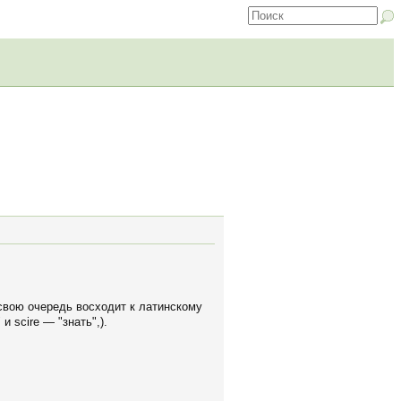
 свою очередь восходит к латинскому
 scire — "знать",).