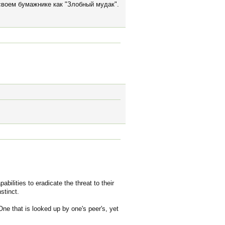
своем бумажнике как "Злобный мудак".
bilities to eradicate the threat to their
stinct.
ne that is looked up by one's peer's, yet