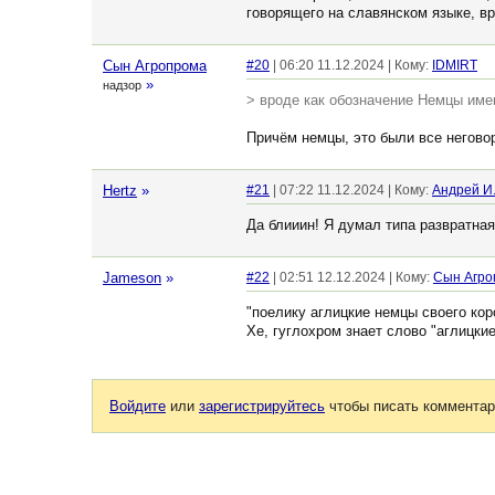
говорящего на славянском языке, вр
Сын Агропрома
#20
| 06:20 11.12.2024 | Кому:
IDMIRT
»
надзор
> вроде как обозначение Немцы имен
Причём немцы, это были все негово
Hertz
»
#21
| 07:22 11.12.2024 | Кому:
Андрей И
Да блииин! Я думал типа развратна
Jameson
»
#22
| 02:51 12.12.2024 | Кому:
Сын Агро
"поелику аглицкие немцы своего ко
Хе, гуглохром знает слово "аглицки
Войдите
или
зарегистрируйтесь
чтобы писать комментар