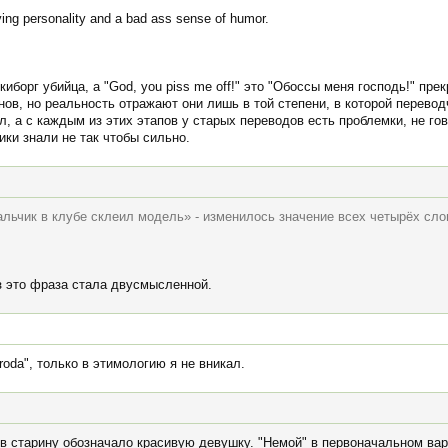
ing personality and a bad ass sense of humor.
 киборг убийца, а "God, you piss me off!" это "Обоссы меня господь!" пр
в, но реальность отражают они лишь в той степени, в которой перевод
, а с каждым из этих этапов у старых переводов есть проблемки, не гово
ки знали не так чтобы сильно.
альчик в клубе склеил модель» - изменилось значение всех четырёх сл
з это фраза стала двусмысленной.
uroda", только в этимологию я не вникал.
 в старину обозначало красивую девушку. "Немой" в первоначальном ва