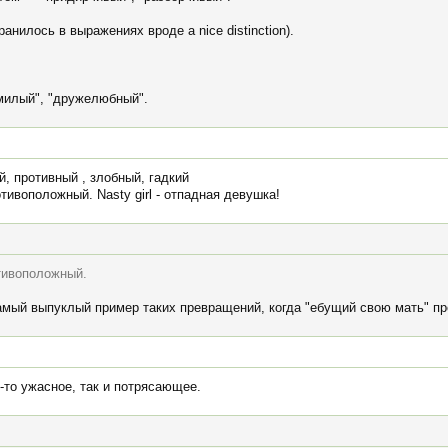
ранилось в выражениях вроде a nice distinction).
"милый", "дружелюбный".
й, противный , злобный, гадкий
тивоположный. Nasty girl - отпадная девушка!
тивоположный.
самый выпуклый пример таких превращений, когда "ебущий свою мать" п
то-то ужасное, так и потрясающее.