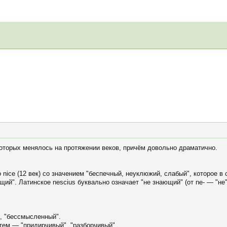
которых менялось на протяжении веков, причём довольно драматично.
nice (12 век) со значением "беспечный, неуклюжий, слабый", которое в
й". Латинское nescius буквально означает "не знающий" (от ne- — "не" и
", "бессмысленный".
атем — "придирчивый", "разборчивый".