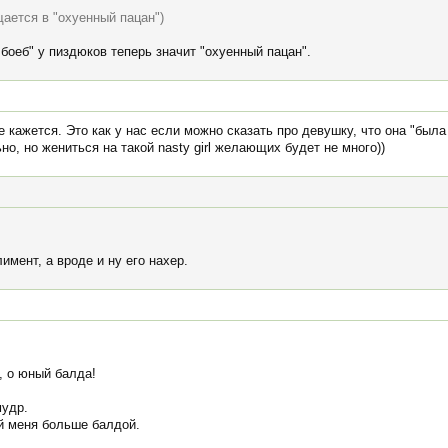
ается в "охуенный пацан")
лбоеб" у пиздюков теперь значит "охуенный пацан".
 кажется. Это как у нас если можно сказать про девушку, что она "была
, но жениться на такой nasty girl желающих будет не много))
лимент, а вроде и ну его нахер.
, о юный балда!
мудр.
й меня больше балдой.
.