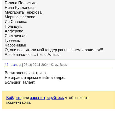
Галина Польских.
Нина Русланова.
Маргарита Терехова.
Марина Неëлова.
Ия Саввина.
Полищук.
Алфëрова.
Светличная.
Гузеева.
Чаровницы!
О, они воспитали мой гендер раньше, чем я родился!!!
А всë началось с Лисы Алисы.
#2
alxnder
| 06:16 29.11.2024 | Кому: Всем
Великолепная актриса.
Не играет, а прямо живёт в кадре.
Большой Талант.
Войдите
или
зарегистрируйтесь
чтобы писать
комментарии.