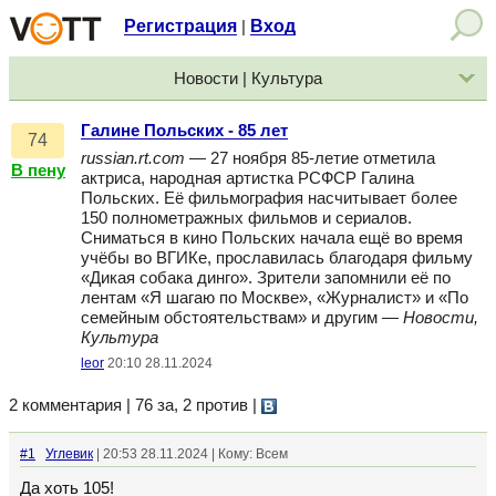
Регистрация
Вход
|
Новости | Культура
Галине Польских - 85 лет
74
russian.rt.com
— 27 ноября 85-летие отметила
В пену
актриса, народная артистка РСФСР Галина
Польских. Её фильмография насчитывает более
150 полнометражных фильмов и сериалов.
Сниматься в кино Польских начала ещё во время
учёбы во ВГИКе, прославилась благодаря фильму
«Дикая собака динго». Зрители запомнили её по
лентам «Я шагаю по Москве», «Журналист» и «По
семейным обстоятельствам» и другим —
Новости,
Культура
leor
20:10 28.11.2024
2 комментария | 76 за, 2 против
|
#1
Углевик
| 20:53 28.11.2024 | Кому: Всем
Да хоть 105!