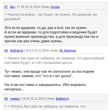
#7
Ща
| 17:56 25.11.2024 | Кому:
Zozula
> Начнется война - газ будет не нужен. Ни дорогой, ни
дешёвый
Это если ядерная, то да, раз и всё, газ не нужен.
А если не ядерная, то для подготовки и ведения будет
нужно военное производство, а для производства газ и
прочее как раз очень даже нужны.
#8
Baltijalv.lv
| 18:14 25.11.2024 | Кому:
Mr. Maximus
> Ничего Австрия не забрала, но заявила, что дальнейшие
поставки будут в счёт погашения долга.
Тут нюанс: они вроде как не заплатили за последние
поставки, заявив, что "это в счет долга".
На этом поставки и завершились. Ибо воровать
нехорошо...
#9
глюкер
| 19:31 25.11.2024 | Кому:
Baltijalv.lv
> > Ничего Австрия не забрала, но заявила, что