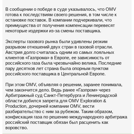
В сообщении о победе в суде указывалось, что OMV
готова к последствиям своего решения, в том числе к
остановке поставок. В компании подчеркивали, что
преимущества от получения компенсации перевесят
некоторые издержки из-за смены поставщика.
Эксперты газового рынка были удивлены резким
разрывом отношений двух стран в газовой отрасли.
Австрия долго считалась одним из самых лояльных
клиентов «Газпрома» в Европе, ее зависимость от
российского газа была чрезвычайно велика. Последние
пару десятков лет страна была опорным пунктом
российского поставщика в Центральной Европе.
При этом OMV, объявляя о решении, заранее понимала,
чем закончится дело. Ведь ранее «Газпром» через
Арбитражный суд Санкт-Петербурга и Ленинградской
области добился запрета для OMV Exploration &
Production, дочерней компании OMV, вести
разбирательство с ним за рубежом. Таким образом,
конфискация газа по решению международного арбитража
российский поставщик обязан был расценить как
воровство.