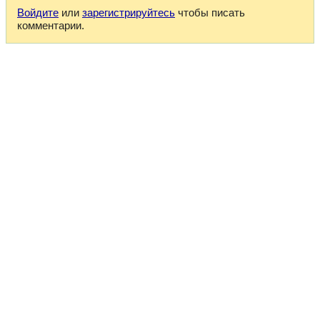
Войдите
или
зарегистрируйтесь
чтобы писать
комментарии.