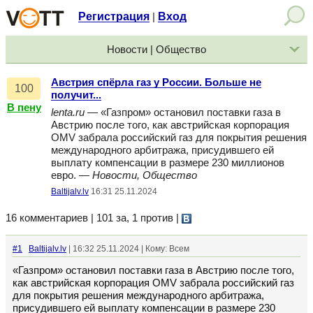
Регистрация
Вход
|
Новости | Общество
Австрия спёрла газ у России. Больше не
100
получит...
В пену
lenta.ru
— «Газпром» остановил поставки газа в
Австрию после того, как австрийская корпорация
OMV забрала российский газ для покрытия решения
международного арбитража, присудившего ей
выплату компенсации в размере 230 миллионов
евро. —
Новости, Общество
Baltijalv.lv
16:31 25.11.2024
16 комментариев | 101 за, 1 против
|
#1
Baltijalv.lv
| 16:32 25.11.2024 | Кому: Всем
«Газпром» остановил поставки газа в Австрию после того,
как австрийская корпорация OMV забрала российский газ
для покрытия решения международного арбитража,
присудившего ей выплату компенсации в размере 230