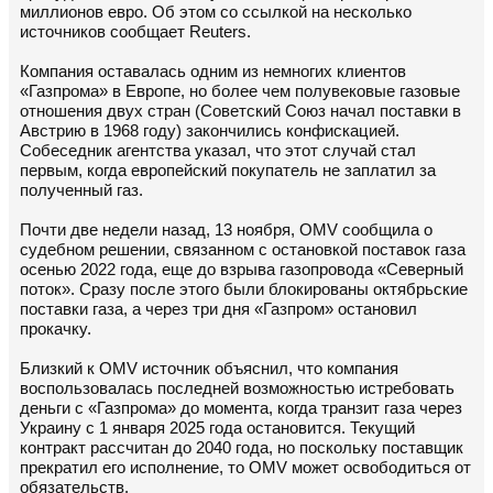
миллионов евро. Об этом со ссылкой на несколько
источников сообщает Reuters.
Компания оставалась одним из немногих клиентов
«Газпрома» в Европе, но более чем полувековые газовые
отношения двух стран (Советский Союз начал поставки в
Австрию в 1968 году) закончились конфискацией.
Собеседник агентства указал, что этот случай стал
первым, когда европейский покупатель не заплатил за
полученный газ.
Почти две недели назад, 13 ноября, OMV сообщила о
судебном решении, связанном с остановкой поставок газа
осенью 2022 года, еще до взрыва газопровода «Северный
поток». Сразу после этого были блокированы октябрьские
поставки газа, а через три дня «Газпром» остановил
прокачку.
Близкий к OMV источник объяснил, что компания
воспользовалась последней возможностью истребовать
деньги с «Газпрома» до момента, когда транзит газа через
Украину с 1 января 2025 года остановится. Текущий
контракт рассчитан до 2040 года, но поскольку поставщик
прекратил его исполнение, то OMV может освободиться от
обязательств.