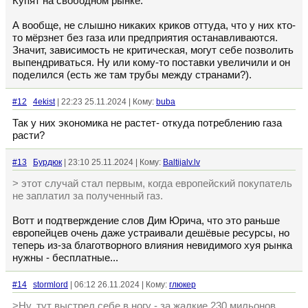
Купят на свободном рынке.
А вообще, не слышно никаких криков оттуда, что у них кто-
то мёрзнет без газа или предприятия останавливаются.
Значит, зависимость не критическая, могут себе позволить
выпендриваться. Ну или кому-то поставки увеличили и он
поделился (есть же там трубы между странами?).
#12
4ekist
| 22:23 25.11.2024 | Кому:
buba
Так у них экономика не растет- откуда потреблению газа
расти?
#13
Бурдюк
| 23:10 25.11.2024 | Кому:
Baltijalv.lv
> этот случай стал первым, когда европейский покупатель
не заплатил за полученный газ.
Вотт и подтверждение слов Дим Юрича, что это раньше
европейцев очень даже устраивали дешёвые ресурсы, но
теперь из-за благотворного влияния невидимого хуя рынка
нужны - бесплатные...
#14
stormlord
| 06:12 26.11.2024 | Кому:
глюкер
>Ну, тут выстрел себе в ногу - за жалкие 230 мильонов