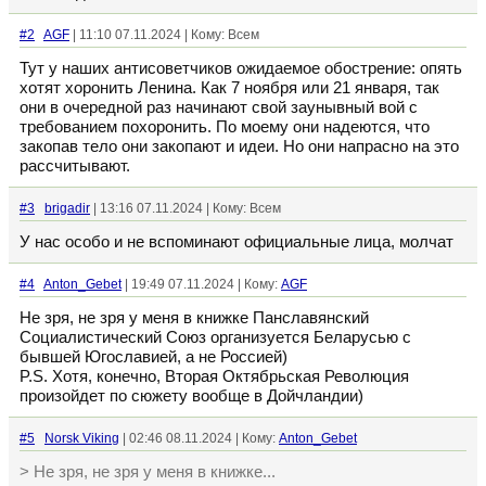
#2
AGF
| 11:10 07.11.2024 | Кому: Всем
Тут у наших антисоветчиков ожидаемое обострение: опять
хотят хоронить Ленина. Как 7 ноября или 21 января, так
они в очередной раз начинают свой заунывный вой с
требованием похоронить. По моему они надеются, что
закопав тело они закопают и идеи. Но они напрасно на это
рассчитывают.
#3
brigadir
| 13:16 07.11.2024 | Кому: Всем
У нас особо и не вспоминают официальные лица, молчат
#4
Anton_Gebet
| 19:49 07.11.2024 | Кому:
AGF
Не зря, не зря у меня в книжке Панславянский
Социалистический Союз организуется Беларусью с
бывшей Югославией, а не Россией)
P.S. Хотя, конечно, Вторая Октябрьская Революция
произойдет по сюжету вообще в Дойчландии)
#5
Norsk Viking
| 02:46 08.11.2024 | Кому:
Anton_Gebet
> Не зря, не зря у меня в книжке...