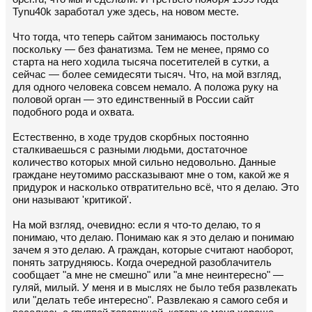
Tynu40k заработал уже здесь, на новом месте.
Что тогда, что теперь сайтом занимаюсь постольку
поскольку — без фанатизма. Тем не менее, прямо со
старта на него ходила тысяча посетителей в сутки, а
сейчас — более семидесяти тысяч. Что, на мой взгляд,
для одного человека совсем немало. А положа руку на
половой орган — это единственный в России сайт
подобного рода и охвата.
Естественно, в ходе трудов скорбных постоянно
сталкиваешься с разными людьми, достаточное
количество которых мной сильно недовольно. Данные
граждане неутомимо рассказывают мне о том, какой же я
придурок и насколько отвратительно всё, что я делаю. Это
они называют 'критикой'.
На мой взгляд, очевидно: если я что-то делаю, то я
понимаю, что делаю. Понимаю как я это делаю и понимаю
зачем я это делаю. А граждан, которые считают наоборот,
понять затрудняюсь. Когда очередной разоблачитель
сообщает "а мне не смешно" или "а мне неинтересно" —
гуляй, милый. У меня и в мыслях не было тебя развлекать
или "делать тебе интересно". Развлекаю я самого себя и