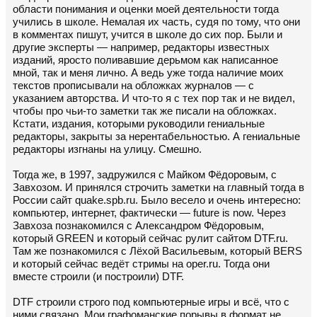
области понимания и оценки моей деятельности тогда
учились в школе. Немалая их часть, судя по тому, что они
в комментах пишут, учится в школе до сих пор. Были и
другие эксперты — например, редакторы известных
изданий, яросто поливавшие дерьмом как написанное
мной, так и меня лично. А ведь уже тогда наличие моих
текстов прописывали на обложках журналов — с
указанием авторства. И что-то я с тех пор так и не видел,
чтобы про чьи-то заметки так же писали на обложках.
Кстати, издания, которыми руководили гениальные
редакторы, закрыты за нерентабельностью. А гениальные
редакторы изгнаны на улицу. Смешно.
Тогда же, в 1997, задружился с Майком Фёдоровым, с
Завхозом. И принялся строчить заметки на главный тогда в
России сайт quake.spb.ru. Было весело и очень интересно:
компьютер, интернет, фактически — future is now. Через
Завхоза познакомился с Александром Фёдоровым,
который GREEN и который сейчас рулит сайтом DTF.ru.
Там же познакомился с Лёхой Васильевым, который BERS
и который сейчас ведёт стримы на oper.ru. Тогда они
вместе строили (и построили) DTF.
DTF строили строго под компьютерные игры и всё, что с
ними связано. Мои графоманские порывы в формат не