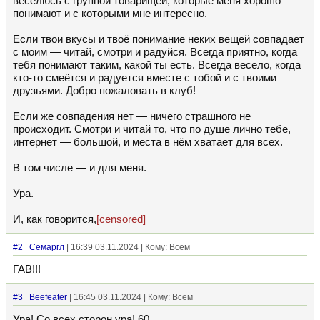
веселюсь с группой товарищей, которые меня хорошо
понимают и с которыми мне интересно.
Если твои вкусы и твоё понимание неких вещей совпадает
с моим — читай, смотри и радуйся. Всегда приятно, когда
тебя понимают таким, какой ты есть. Всегда весело, когда
кто-то смеётся и радуется вместе с тобой и с твоими
друзьями. Добро пожаловать в клуб!
Если же совпадения нет — ничего страшного не
происходит. Смотри и читай то, что по душе лично тебе,
интернет — большой, и места в нём хватает для всех.
В том числе — и для меня.
Ура.
И, как говорится,
[censored]
#2
Семаргл
| 16:39 03.11.2024 | Кому: Всем
ГАВ!!!
#3
Beefeater
| 16:45 03.11.2024 | Кому: Всем
Ура! Со всех сторон ура! 60