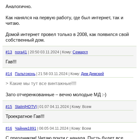
Аналогично.
Как нанялся на первую работу, где был интернет, так и
читаю.
Домой интернет провел только в 2008, как появился свой
собственный дом.
#13
nora41
| 20:50 03.11.2024 | Кому:
Семаргл
Гав!!!
#14
Пальтоконь
| 21:58 03.11.2024 | Кому:
Дим Димский
> Какие мы тут все винтажные!!!!
Зато отчеренкованные – вечно молодые МД :-)
#15
Stalin[HDTV]
| 01:07 04.11.2024 | Кому: Всем
Троекратное Гав!!!
#16
Чайник1891
| 06:05 04.11.2024 | Кому: Всем
С праздником! Читаю почти с начала. Пусть будет все