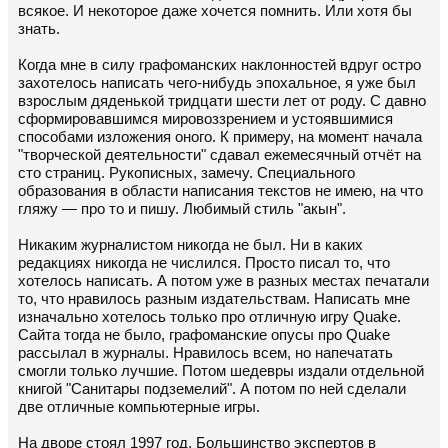
всякое. И некоторое даже хочется помнить. Или хотя бы
знать.
Когда мне в силу графоманских наклонностей вдруг остро
захотелось написать чего-нибудь эпохальное, я уже был
взрослым дяденькой тридцати шести лет от роду. С давно
сформировавшимся мировоззрением и устоявшимися
способами изложения оного. К примеру, на момент начала
"творческой деятельности" сдавал ежемесячный отчёт на
сто страниц. Рукописных, замечу. Специального
образования в области написания текстов не имею, на что
гляжу — про то и пишу. Любимый стиль "акын".
Никаким журналистом никогда не был. Ни в каких
редакциях никогда не числился. Просто писал то, что
хотелось написать. А потом уже в разных местах печатали
то, что нравилось разным издательствам. Написать мне
изначально хотелось только про отличную игру Quake.
Сайта тогда не было, графоманские опусы про Quake
рассылал в журналы. Нравилось всем, но напечатать
смогли только лучшие. Потом шедевры издали отдельной
книгой "Санитары подземелий". А потом по ней сделали
две отличные компьютерные игры.
На дворе стоял 1997 год. Большинство экспертов в