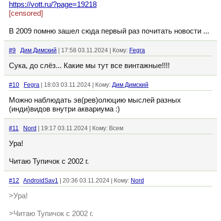
https://vott.ru/?page=19218
[censored]
В 2009 помню зашел сюда первый раз почитать новости ...
#9
Дим Димский
| 17:58 03.11.2024 | Кому:
Fegra
Сука, до слёз... Какие мы тут все винтажные!!!!
#10
Fegra
| 18:03 03.11.2024 | Кому:
Дим Димский
Можно наблюдать эв(рев)олюцию мыслей разных
(инди)видов внутри аквариума :)
#11
Nord
| 19:17 03.11.2024 | Кому: Всем
Ура!
Читаю Тупичок с 2002 г.
#12
AndroidSav1
| 20:36 03.11.2024 | Кому:
Nord
>Ура!
>Читаю Тупичок с 2002 г.