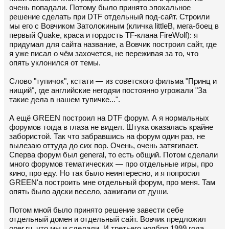
очень попадали. Потому было принято эпохальное
решение сделать при DTF отдельный под-сайт. Строили
мы его с Вовчиком Затолокиным (кличка littleB, мега-боец в
первый Quake, краса и гордость TF-клана FireWolf): я
придумал для сайта название, а Вовчик построил сайт, где
я уже писал о чём захочется, не переживая за то, что
опять уклонился от темы.
Слово "тупичок", кстати — из советского фильма "Принц и
нищий", где английские негодяи постоянно угрожали "За
такие дела в нашем тупичке...".
А ещё GREEN построил на DTF форум. А я нормальных
форумов тогда в глаза не видел. Штука оказалась крайне
забористой. Так что забравшись на форум один раз, не
вылезаю оттуда до сих пор. Очень, очень затягивает.
Сперва форум был general, то есть общий. Потом сделали
много форумов тематических — про отдельные игры, про
кино, про еду. Но так было неинтересно, и я попросил
GREEN'a построить мне отдельный форум, про меня. Там
опять было адски весело, зажигали от души.
Потом мной было принято решение завести себе
отдельный домен и отдельный сайт. Вовчик предложил
oper.ru, что мы и сделали. И третьего ноября 1999 года