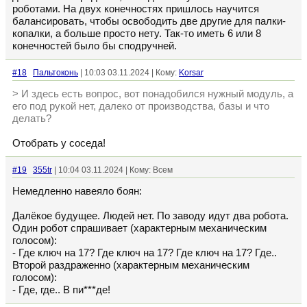
роботами. На двух конечностях пришлось научится
балансировать, чтобы освободить две другие для палки-
копалки, а больше просто нету. Так-то иметь 6 или 8
конечностей было бы сподручней.
#18
Пальтоконь
| 10:03 03.11.2024 | Кому:
Korsar
> И здесь есть вопрос, вот понадобился нужный модуль, а
его под рукой нет, далеко от производства, базы и что
делать?
Отобрать у соседа!
#19
355tr
| 10:04 03.11.2024 | Кому: Всем
Немедленно навеяло боян:
Далёкое будущее. Людей нет. По заводу идут два робота.
Один робот спрашивает (характерным механическим
голосом):
- Где ключ на 17? Где ключ на 17? Где ключ на 17? Где..
Второй раздраженно (характерным механическим
голосом):
- Где, где.. В пи***де!