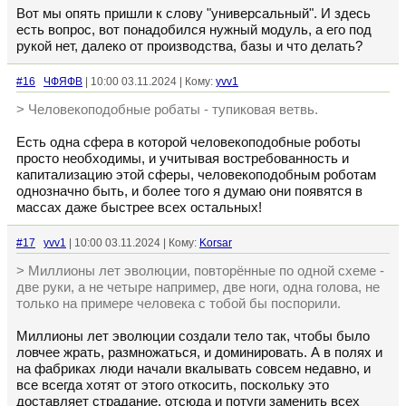
Вот мы опять пришли к слову "универсальный". И здесь
есть вопрос, вот понадобился нужный модуль, а его под
рукой нет, далеко от производства, базы и что делать?
#16
ЧФЯФВ
| 10:00 03.11.2024 | Кому:
yvv1
> Человекоподобные робаты - тупиковая ветвь.
Есть одна сфера в которой человекоподобные роботы
просто необходимы, и учитывая востребованность и
капитализацию этой сферы, человекоподобным роботам
однозначно быть, и более того я думаю они появятся в
массах даже быстрее всех остальных!
#17
yvv1
| 10:00 03.11.2024 | Кому:
Korsar
> Миллионы лет эволюции, повторённые по одной схеме -
две руки, а не четыре например, две ноги, одна голова, не
только на примере человека с тобой бы поспорили.
Миллионы лет эволюции создали тело так, чтобы было
ловчее жрать, размножаться, и доминировать. А в полях и
на фабриках люди начали вкалывать совсем недавно, и
все всегда хотят от этого откосить, поскольку это
доставляет страдание, отсюда и потуги заменить всех