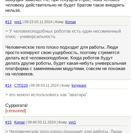
человеку действительно не будет братом такое внедрять
нельзя.
#13
yvv1
| 09:23 03.11.2024 | Кому:
Korsar
> У человекоподобных роботов есть один несомненный
плюс - универсальность
Человеческое тело плохо подходит для работы. Люди
просто копируют свою ущербность, поэтому стремятся
делать всё человекоподобное. Когда роботов будут
делать другие роботы, будет какая-нибуть универсальная
платформа с заменяемыми модулями, совсем не похожая
на человеков.
#14
СТП220
| 09:39 03.11.2024 | Кому:
tonyware
> его можно использовать как "аватара".
Суррогата!
[censored]
#15
Korsar
| 09:46 03.11.2024 | Кому:
yvv1
> Человеческое тело плохо подходит для работы. Люди