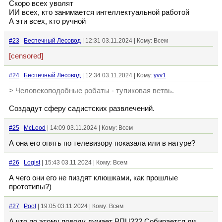
Скоро всех уволят
ИИ всех, кто занимается интеллектуальной работой
А эти всех, кто ручной
#23
Беспечный Лесовод
| 12:31 03.11.2024 | Кому: Всем
[censored]
#24
Беспечный Лесовод
| 12:34 03.11.2024 | Кому:
yvv1
> Человекоподобные робаты - тупиковая ветвь.
Создадут сферу садистских развлечений.
#25
McLeod
| 14:09 03.11.2024 | Кому: Всем
А она его опять по телевизору показала или в натуре?
#26
Logist
| 15:43 03.11.2024 | Кому: Всем
А чего они его не пиздят клюшками, как прошлые
прототипы?)
#27
Pool
| 19:05 03.11.2024 | Кому: Всем
А что по этому поводу думает РПЦ??? Собирается ли