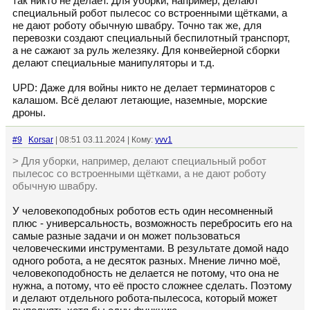
так никто не делает. Для уборки, например, делают
специальный робот пылесос со встроенными щётками, а
не дают роботу обычную швабру. Точно так же, для
перевозки создают специальный беспилотный транспорт,
а не сажают за руль железяку. Для конвейерной сборки
делают специальные манипуляторы и т.д.
UPD: Даже для войны никто не делает терминаторов с
калашом. Всё делают летающие, наземные, морские
дроны.
#9
Korsar
| 08:51 03.11.2024 | Кому:
yvv1
> Для уборки, например, делают специальный робот
пылесос со встроенными щётками, а не дают роботу
обычную швабру.
У человекоподобных роботов есть один несомненный
плюс - универсальность, возможность перебросить его на
самые разные задачи и он может пользоваться
человеческими инструментами. В результате домой надо
одного робота, а не десяток разных. Мнение лично моё,
человекоподобность не делается не потому, что она не
нужна, а потому, что её просто сложнее сделать. Поэтому
и делают отдельного робота-пылесоса, который может