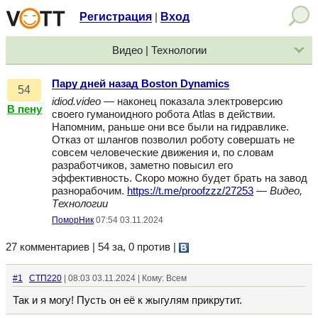
Регистрация
Вход
|
Видео | Технологии
Пару дней назад Boston Dynamics
54
idiod.video
— наконец показала электроверсию
В пену
своего гуманоидного робота Atlas в действии.
Напомним, раньше они все были на гидравлике.
Отказ от шлангов позволил роботу совершать не
совсем человеческие движения и, по словам
разработчиков, заметно повысил его
эффективность. Скоро можно будет брать на завод
разнорабочим.
https://t.me/proofzzz/27253
—
Видео,
Технологии
ПоморНик
07:54 03.11.2024
27 комментариев | 54 за, 0 против
|
#1
СТП220
| 08:03 03.11.2024 | Кому: Всем
Так и я могу! Пусть он её к жыгулям прикрутит.