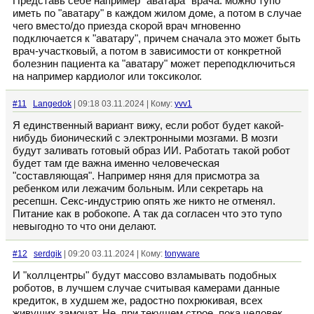
Представь себе например "аватара" врача: можно тупо
иметь по "аватару" в каждом жилом доме, а потом в случае
чего вместо/до приезда скорой врач мгновенно
подключается к "аватару", причем сначала это может быть
врач-участковый, а потом в зависимости от конкретной
болезнин пациента ка "аватару" может переподключиться
на например кардиолог или токсиколог.
#11
Langedok
| 09:18 03.11.2024 | Кому:
yvv1
Я единственный вариант вижу, если робот будет какой-
нибудь бионический с электронными мозгами. В мозги
будут заливать готовый образ ИИ. Работать такой робот
будет там где важна именно человеческая
"составляющая". Например няня для присмотра за
ребенком или лежачим больным. Или секретарь на
ресепшн. Секс-индустрию опять же никто не отменял.
Питание как в робокопе. А так да согласен что это тупо
невыгодно то что они делают.
#12
serdgik
| 09:20 03.11.2024 | Кому:
tonyware
И "коллцентры" будут массово взламывать подобных
роботов, в лучшем случае считывая камерами данные
кредиток, в худшем же, радостно похрюкивая, всех
живущих замочат. Не, при текущем строе, пока человек