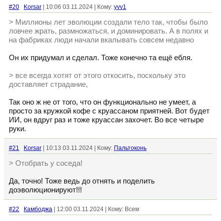
#20
Korsar
| 10:06 03.11.2024 | Кому:
yvv1
> Миллионы лет эволюции создали тело так, чтобы было
ловчее жрать, размножаться, и доминировать. А в полях и
на фабриках люди начали вкалывать совсем недавно
Он их придумал и сделал. Тоже конечно та ещё ебля.
> все всегда хотят от этого откосить, поскольку это
доставляет страдание,
Так оно ж не от того, что он функционально не умеет, а
просто за кружкой кофе с круассаном приятней. Вот будет
ИИ, он вдруг раз и тоже круассан захочет. Во все четыре
руки.
#21
Korsar
| 10:13 03.11.2024 | Кому:
Пальтоконь
> Отобрать у соседа!
Да, точно! Тоже ведь до отнять и поделить
доэволюционируют!!!
#22
Камбоджа
| 12:00 03.11.2024 | Кому: Всем