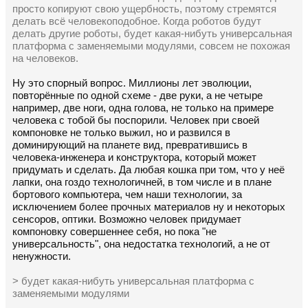
просто копируют свою ущербность, поэтому стремятся
делать всё человекоподобное. Когда роботов будут
делать другие роботы, будет какая-нибуть универсальная
платформа с заменяемыми модулями, совсем не похожая
на человеков.
Ну это спорный вопрос. Миллионы лет эволюции,
повторённые по одной схеме - две руки, а не четыре
например, две ноги, одна голова, не только на примере
человека с тобой бы поспорили. Человек при своей
компоновке не только выжил, но и развился в
доминирующий на планете вид, превратившись в
человека-инженера и конструктора, который может
придумать и сделать. Да любая кошка при том, что у неё
лапки, она гоздо технологичней, в том числе и в плане
бортового компьютера, чем наши технологии, за
исключением более прочных материалов ну и некоторых
сенсоров, оптики. Возможно человек придумает
компоновку совершеннее себя, но пока "не
универсальность", она недостатка технологий, а не от
ненужности.
> будет какая-нибуть универсальная платформа с
заменяемыми модулями