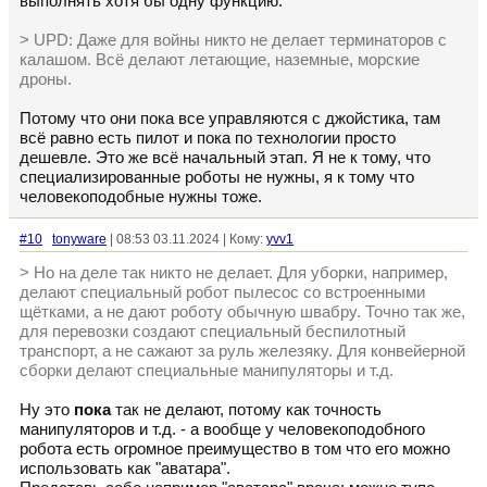
выполнять хотя бы одну функцию.
> UPD: Даже для войны никто не делает терминаторов с
калашом. Всё делают летающие, наземные, морские
дроны.
Потому что они пока все управляются с джойстика, там
всё равно есть пилот и пока по технологии просто
дешевле. Это же всё начальный этап. Я не к тому, что
специализированные роботы не нужны, я к тому что
человекоподобные нужны тоже.
#10
tonyware
| 08:53 03.11.2024 | Кому:
yvv1
> Но на деле так никто не делает. Для уборки, например,
делают специальный робот пылесос со встроенными
щётками, а не дают роботу обычную швабру. Точно так же,
для перевозки создают специальный беспилотный
транспорт, а не сажают за руль железяку. Для конвейерной
сборки делают специальные манипуляторы и т.д.
Ну это
пока
так не делают, потому как точность
манипуляторов и т.д. - а вообще у человекоподобного
робота есть огромное преимущество в том что его можно
использовать как "аватара".