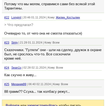
Потому что мы могем, справимся сами без всякой этой
Тарантины.
#22
Longint
| 20:46 01.11.2024 | Кому:
Жилин_Костылин
> Что предлагал?
Очевидно то, от чего она не смогла отказаться)
#23
Siniy
| 21:28 01.11.2024 | Кому: Всем
Сказочники. "Гуляли" они - шли на сделку, дружок в охране
был, не срослось что-то. Все соскочили
кроме неё.
#24
Sean1s
| 02:28 02.11.2024 | Кому: Всем
Как скучно я живу...
#25
Механик99
| 06:40 02.11.2024 | Кому: Всем
88 грамм?? Ссука... так колбасу режут...
Войдите
или
зарегистрируйтесь
чтобы писать