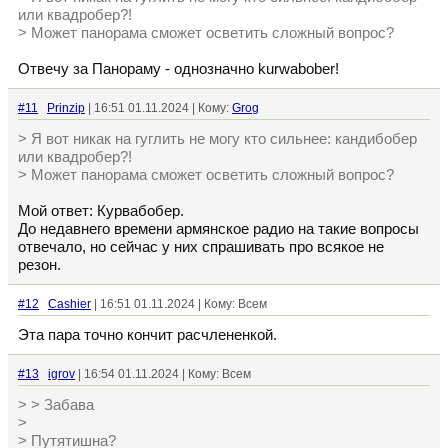
или квадробер?!
> Может панорама сможет осветить сложный вопрос?
Отвечу за Панораму - однозначно kurwabober!
#11
Prinzip
| 16:51 01.11.2024 | Кому:
Grog
> Я вот никак на гуглить не могу кто сильнее: кандибобер
или квадробер?!
> Может панорама сможет осветить сложный вопрос?
Мой ответ: Курвабобер.
До недавнего времени армянское радио на такие вопросы
отвечало, но сейчас у них спрашивать про всякое не
резон.
#12
Cashier
| 16:51 01.11.2024 | Кому: Всем
Эта пара точно кончит расчлененкой.
#13
igrov
| 16:54 01.11.2024 | Кому: Всем
> > Забава
>
> Путятишна?