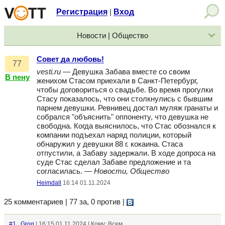
Регистрация
Вход
|
Новости | Общество
Совет да любовь!
77
vesti.ru
— Девушка Забава вместе со своим
В пену
женихом Стасом приехали в Санкт-Петербург,
чтобы договориться о свадьбе. Во время прогулки
Стасу показалось, что они столкнулись с бывшим
парнем девушки. Ревнивец достал муляж гранаты и
собрался "объяснить" оппоненту, что девушка не
свободна. Когда выяснилось, что Стас обознался к
компании подъехал наряд полиции, который
обнаружил у девушки 88 г. кокаина. Стаса
отпустили, а Забаву задержали. В ходе допроса на
суде Стас сделал Забаве предложение и та
согласилась. —
Новости, Общество
Heimdall
16:14 01.11.2024
25 комментариев | 77 за, 0 против
|
#1
Grog
| 16:15 01.11.2024 | Кому: Всем