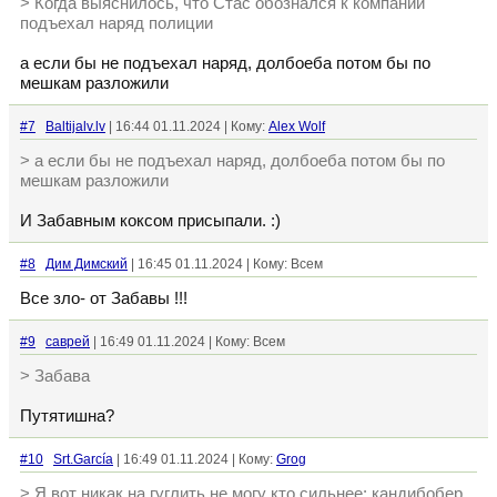
> Когда выяснилось, что Стас обознался к компании
подъехал наряд полиции
а если бы не подъехал наряд, долбоеба потом бы по
мешкам разложили
#7
Baltijalv.lv
| 16:44 01.11.2024 | Кому:
Alex Wolf
> а если бы не подъехал наряд, долбоеба потом бы по
мешкам разложили
И Забавным коксом присыпали. :)
#8
Дим Димский
| 16:45 01.11.2024 | Кому: Всем
Все зло- от Забавы !!!
#9
саврей
| 16:49 01.11.2024 | Кому: Всем
> Забава
Путятишна?
#10
Srt.García
| 16:49 01.11.2024 | Кому:
Grog
> Я вот никак на гуглить не могу кто сильнее: кандибобер