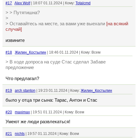
#17
Alex Wolf
| 18:07 01.11.2024 | Кому:
Totalcmd
> > Путятишна?
>
> Оставайтесь на месте, за вами уже выехали
[на всякий
случай]
извините
#18
Жилин_Костылин
| 18:46 01.11.2024 | Кому: Всем
> В ходе допроса на суде Стас сделал Забаве
предложение
Что предлагал?
#19
arch stanton
| 19:23 01.11.2024 | Кому:
Жилин_Костылин
было у отца три сына: Тарас, Антон и Стас
#20
maximax
| 19:51 01.11.2024 | Кому: Всем
Умеют же люди развлекаться!
#21
nichts
| 19:57 01.11.2024 | Кому: Всем