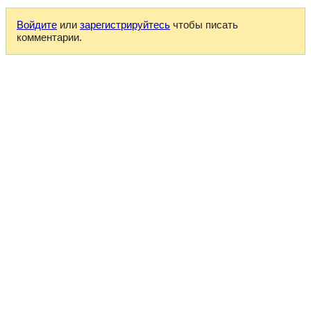
Войдите
или
зарегистрируйтесь
чтобы писать
комментарии.