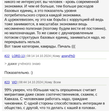
никого не интересуют, вы человек - кровь современной
экономики. И чем её больше, тем больше расходов
базовых единиц, а это показатель уровня
потребительского спроса каждой экономики.
А цурюкгевиззен, ну это как борьба с коррупцией ей ведь
тоже занимаются, в масштабах экономики вещь
несомненно полезная (поэтому будем вести её постоянно),
но малозначащая. То же самое с двунаправленным
потоком структурых базовых единиц, заниматься надо, но
перекрывать нельзя.
Вот такие категории, камрады. Пичаль (((
#22
LORD-13
| 08:14 14.10.2024 | Кому:
angryPhD
>
даже
учёного знаю
Показательно. :)
#23
ViO
| 08:44 14.10.2024 | Кому: Всем
99% уверен, что б0льшая часть опрошенных считает
мигрантами даже своих соотечественников, скажем, с
Кавказа. С человеками работать надо, граждане
чиновники. С одной стороны способствовать интеграции в
общество, с другой, что то делать с кашей в головах.