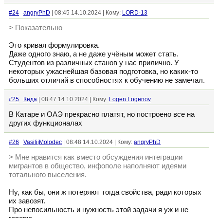
#24
angryPhD
| 08:45 14.10.2024 | Кому:
LORD-13
> Показательно
Это кривая формулировка.
Даже одного знаю, а не даже учёным может стать.
Студентов из различных станов у нас прилично. У
некоторых ужаснейшая базовая подготовка, но каких-то
больших отличий в способностях к обучению не замечал.
#25
Кеда
| 08:47 14.10.2024 | Кому:
Logen Logenov
В Катаре и ОАЭ прекрасно платят, но построено все на
других функционалах
#26
VasilijMolodec
| 08:48 14.10.2024 | Кому:
angryPhD
> Мне нравится как вместо обсуждения интеграции
мигрантов в общество, инфополе наполняют идеями
тотального выселения.
Ну, как бы, они ж потеряют тогда свойства, ради которых
их завозят.
Про непосильность и нужность этой задачи я уж и не