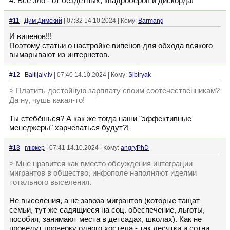
4. Всё зло - от бездетных, квадроберов и дискорда!
#11
Дим Димский
| 07:32 14.10.2024 | Кому:
Barmang
И випенов!!!
Поэтому статьи о настройке випенов для обхода всякого
вымарывают из интернетов.
#12
Baltijalv.lv
| 07:40 14.10.2024 | Кому:
Sibiryak
> Платить достойную зарплату своим соотечественникам?
Да ну, чушь какая-то!
Ты стебёшься? А как же тогда наши "эффективные
менеджеры" харчеваться будут?!
#13
глюкер
| 07:41 14.10.2024 | Кому:
angryPhD
> Мне нравится как вместо обсуждения интеграции
мигрантов в общество, инфополе наполняют идеями
тотального выселения.
Не выселения, а не завоза мигрантов (которые тащат
семьи, тут же садящиеся на соц. обеспечение, льготы,
пособия, занимают места в детсадах, школах). Как не
проведут проверку одного хостела - так десятки и сотни