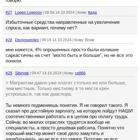
говорю.
#27
Logen Logenov
| 08:59 14.10.2024 | Кому:
Кеда
Избыточные средства направленные на увеличение
спроса, как вариант, почему нет?
#28
Deojosverdes
| 09:19 14.10.2024 | Кому: Всем
мне кажется, 4% опрошенных просто были излишне
саркастичны на счет "могло быть и больше", но не все это
поняли.
#29
Sibiryak
| 09:47 14.10.2024 | Кому:
cp866
> Мигрантам давно уже платят столько же или больше,
чем местным. Только местному в те места хрен
устроишься, так как диаспора.
Ты немного подменяешь понятия. Я не говорил такого. Я
сказал про достойную зарплату, на которую пойдут НАШИ
соотечественники работать и в целом про оплату труда.
Сейчас во многих отраслях трудятся вообще не
специалисты, а просто дешёвая рабсила. Понятно что
хороший мастер может своё дело замутить и
зарабатывать, но не все это умеют. Поэтому не все