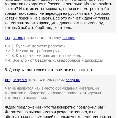
мигрантов находятся в России нелегально. Их что, любить
за это? И как их интегрировать, если они в метре от тебя
трещат по-своему, не переходя на русский язык (которого,
кстати, порой и не знают). Всё это липнет к другим таким
же мигрантам, что приводит к диаспорам и криминалу,
который всё это берёт под контроль.
#14
Вовинч
| 07:42 14.10.2024 | Кому:
Barmang
> > 1. Русские не хотят работать
> > 2. Не хватает рабочих рук
> > 3. Кто против мигрантов - тот скинхед.
> 4. Всё зло - от бездетных, квадроберов и дискорда!
5. Дрочуть там в своих интернетах и не рожають.
#15
Baltijalv.lv
| 07:42 14.10.2024 | Кому:
angryPhD
> Мне нравится как вместо обсуждения интеграции
мигрантов в общество, инфополе наполняют идеями
тотального выселения.
Ждем предложений - что ты конкретно предложил бы?
Желательно выполнимого и результативного, а не
абстрактных рассуждений о пользе уроков для мигрантов