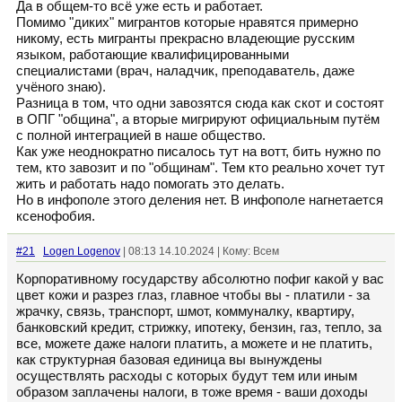
Да в общем-то всё уже есть и работает.
Помимо "диких" мигрантов которые нравятся примерно
никому, есть мигранты прекрасно владеющие русским
языком, работающие квалифицированными
специалистами (врач, наладчик, преподаватель, даже
учёного знаю).
Разница в том, что одни завозятся сюда как скот и состоят
в ОПГ "община", а вторые мигрируют официальным путём
с полной интеграцией в наше общество.
Как уже неоднократно писалось тут на вотт, бить нужно по
тем, кто завозит и по "общинам". Тем кто реально хочет тут
жить и работать надо помогать это делать.
Но в инфополе этого деления нет. В инфополе нагнетается
ксенофобия.
#21
Logen Logenov
| 08:13 14.10.2024 | Кому: Всем
Корпоративному государству абсолютно пофиг какой у вас
цвет кожи и разрез глаз, главное чтобы вы - платили - за
жрачку, связь, транспорт, шмот, коммуналку, квартиру,
банковский кредит, стрижку, ипотеку, бензин, газ, тепло, за
все, можете даже налоги платить, а можете и не платить,
как структурная базовая единица вы вынуждены
осуществлять расходы с которых будут тем или иным
образом заплачены налоги, в тоже время - ваши доходы