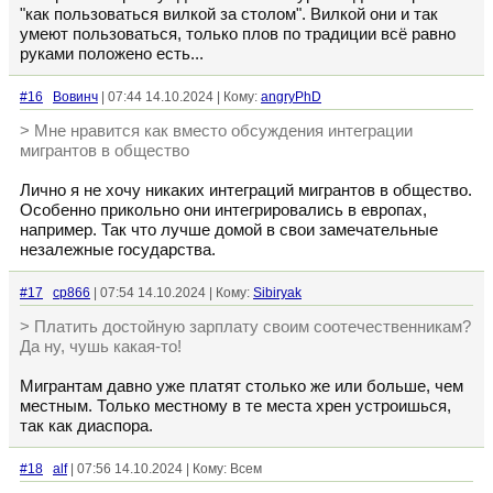
"как пользоваться вилкой за столом". Вилкой они и так
умеют пользоваться, только плов по традиции всё равно
руками положено есть...
#16
Вовинч
| 07:44 14.10.2024 | Кому:
angryPhD
> Мне нравится как вместо обсуждения интеграции
мигрантов в общество
Лично я не хочу никаких интеграций мигрантов в общество.
Особенно прикольно они интегрировались в европах,
например. Так что лучше домой в свои замечательные
незалежные государства.
#17
cp866
| 07:54 14.10.2024 | Кому:
Sibiryak
> Платить достойную зарплату своим соотечественникам?
Да ну, чушь какая-то!
Мигрантам давно уже платят столько же или больше, чем
местным. Только местному в те места хрен устроишься,
так как диаспора.
#18
alf
| 07:56 14.10.2024 | Кому: Всем