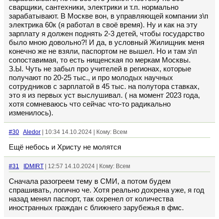
сварщики, сантехники, электрики и т.п. нормально
зарабатывают. В Москве вон, в управляющей компании з\п
электрика 60к (я работал в своё время). Ну и как на эту
зарплату я должен поднять 2-3 детей, чтобы государство
было мною довольно?! И да, в условный Жилищник меня
конечно же не взяли, паспортом не вышел. Но и там з\п
сопоставимая, то есть нищенская по меркам Москвы.
З.Ы. Чуть не забыл про учителей в регионах, которые
получают по 20-25 тыс., и про молодых научных
сотрудников с зарплатой в 45 тыс. на полутора ставках,
это я из первых уст выслушивал. ( на момент 2023 года,
хотя сомневаюсь что сейчас что-то радикально
изменилось).
#30
Aledor
| 10:34 14.10.2024 | Кому: Всем
Ещё небось и Христу не молятся
#31
IDMIRT
| 12:57 14.10.2024 | Кому: Всем
Сначала разогреем тему в СМИ, а потом будем
спрашивать, логично че. Хотя реально дохрена уже, я год
назад менял паспорт, так охренел от количества
иностранных граждан с ближнего зарубежья в фмс.