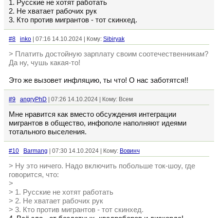
1. Русские не хотят работать
2. Не хватает рабочих рук
3. Кто против мигрантов - тот скинхед.
#8
inko
| 07:16 14.10.2024 | Кому:
Sibiryak
> Платить достойную зарплату своим соотечественникам?
Да ну, чушь какая-то!
Это же вызовет инфляцию, ты что! О нас заботятся!!
#9
angryPhD
| 07:26 14.10.2024 | Кому: Всем
Мне нравится как вместо обсуждения интеграции
мигрантов в общество, инфополе наполняют идеями
тотального выселения.
#10
Barmang
| 07:30 14.10.2024 | Кому:
Вовинч
> Ну это ничего. Надо включить побольше ток-шоу, где
говорится, что:
>
> 1. Русские не хотят работать
> 2. Не хватает рабочих рук
> 3. Кто против мигрантов - тот скинхед.