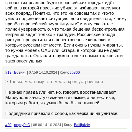
в новостях реально будто в российских городах идёт
война, в которой приезжие убивают, избивают, насилуют
всех подряд. Понятно, что это не совсем так и кто-то
умело подсвечивает ситуацию, но я свидетель того, к чему
привёл европейский "мультикульти" и могу сказать с
полной уверенностью, что такая бешеная бесконтрольная
миграция ведёт только к трагедии. Российские города
рискуют превратиться в перестроечные кишлаки, в
которых русским нет места. Если очень нужны мигранты,
то нужна модель ОАЭ или Катара, в которой им не дают
гражданства. Оставлять нужно только самых толковых и
законопослушных
#19
Вовинч
| 07:59 14.10.2024 | Кому:
cp866
> Только местному в те места хрен устроишься
Не знаю правда или нет, но, говорят, восстанавливают
Мариуполь зачастую именно те самые, а не местные,
которым работа, я думаю была бы не лишней.
Подрядчики привезли с собой, как черкаши на унитазе.
#20
angryPhD
| 08:00 14.10.2024 | Кому:
Baltijalv.lv