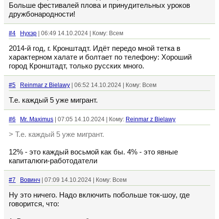
Больше фестивалей плова и принудительных уроков
дружбонародности!
#4
Нухэр
| 06:49 14.10.2024 | Кому: Всем
2014-й год, г. Кронштадт. Идёт передо мной тетка в
характерном халате и болтает по телефону: Хороший
город Кронштадт, только русских много.
#5
Reinmar z Bielawy
| 06:52 14.10.2024 | Кому: Всем
Т.е. каждый 5 уже мигрант.
#6
Mr. Maximus
| 07:05 14.10.2024 | Кому:
Reinmar z Bielawy
> Т.е. каждый 5 уже мигрант.
12% - это каждый восьмой как бы. 4% - это явные
капиталюги-работодатели
#7
Вовинч
| 07:09 14.10.2024 | Кому: Всем
Ну это ничего. Надо включить побольше ток-шоу, где
говорится, что: