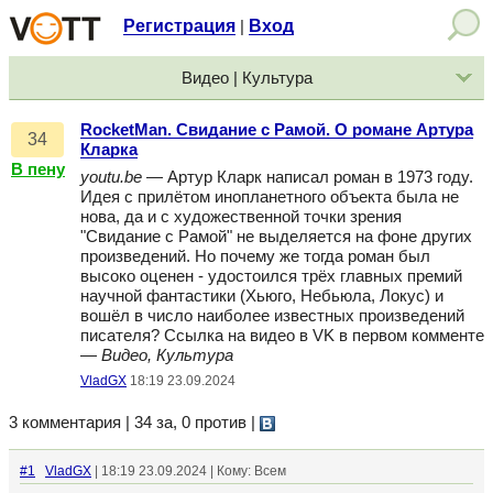
Регистрация
Вход
|
Видео | Культура
RocketMan. Свидание с Рамой. О романе Артура
34
Кларка
В пену
youtu.be
— Артур Кларк написал роман в 1973 году.
Идея с прилётом инопланетного объекта была не
нова, да и с художественной точки зрения
"Свидание с Рамой" не выделяется на фоне других
произведений. Но почему же тогда роман был
высоко оценен - удостоился трёх главных премий
научной фантастики (Хьюго, Небьюла, Локус) и
вошёл в число наиболее известных произведений
писателя? Ссылка на видео в VK в первом комменте
—
Видео, Культура
VladGX
18:19 23.09.2024
3 комментария | 34 за, 0 против
|
#1
VladGX
| 18:19 23.09.2024 | Кому: Всем