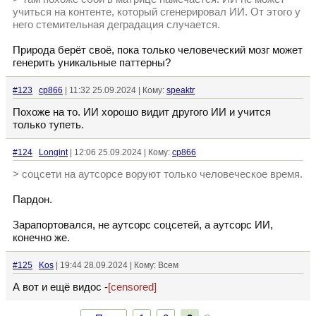
учиться на контенте, который сгенерировал ИИ. От этого у
него стемительная деградация случается.
Природа берёт своё, пока только человеческий мозг может
генерить уникальные паттерны?
#123
cp866
| 11:32 25.09.2024 | Кому:
speaktr
Похоже на то. ИИ хорошо видит другого ИИ и учится
только тупеть.
#124
Longint
| 12:06 25.09.2024 | Кому:
cp866
> соцсети на аутсорсе воруют только человеческое время.
Пардон.
Зарапортовался, не аутсорс соцсетей, а аутсорс ИИ,
конечно же.
#125
Kos
| 19:44 28.09.2024 | Кому: Всем
А вот и ещё видос -
[censored]