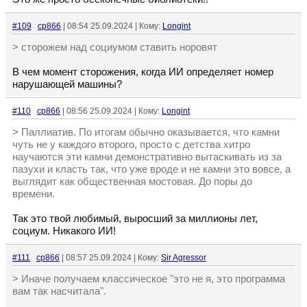
#109
cp866
| 08:54 25.09.2024 | Кому:
Longint
> сторожем над социумом ставить норовят
В чем момент сторожения, когда ИИ определяет номер
нарушающей машины?
#110
cp866
| 08:56 25.09.2024 | Кому:
Longint
> Паллиатив. По итогам обычно оказывается, что камни
чуть не у каждого второго, просто с детства хитро
научаются эти камни демонстративно вытаскивать из за
пазухи и класть так, что уже вроде и не камни это вовсе, а
выглядит как общественная мостовая. До поры до
времени.
Так это твой любимый, выросший за миллионы лет,
социум. Никакого ИИ!
#111
cp866
| 08:57 25.09.2024 | Кому:
Sir Agressor
> Иначе получаем классическое "это не я, это программа
вам так насчитала".