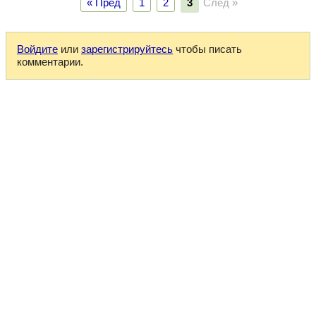
« Пред
1
2
3
След »
Войдите
или
зарегистрируйтесь
чтобы писать
комментарии.