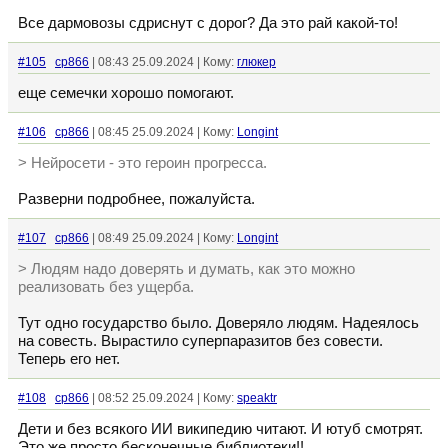
Все дармовозы сдриснут с дорог? Да это рай какой-то!
#105
cp866
| 08:43 25.09.2024 | Кому:
глюкер
еще семечки хорошо помогают.
#106
cp866
| 08:45 25.09.2024 | Кому:
Longint
> Нейросети - это героин прогресса.
Разверни подробнее, пожалуйста.
#107
cp866
| 08:49 25.09.2024 | Кому:
Longint
> Людям надо доверять и думать, как это можно
реализовать без ущерба.
Тут одно государство было. Доверяло людям. Надеялось
на совесть. Вырастило суперпаразитов без совести.
Теперь его нет.
#108
cp866
| 08:52 25.09.2024 | Кому:
speaktr
Дети и без всякого ИИ википедию читают. И ютуб смотрят.
Это же просто бесконечные библиотеки!!