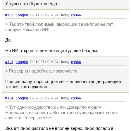
У тупых это будет всегда.
#112
Longint
| 09:17 25.09.2024 | Кому:
cp866
> Так это твой любимый, выросший за миллионы лет,
социум. Никакого ИИ!
Да.
Но ИИ откроет в нем его еще худшие бездны.
#113
Longint
| 09:18 25.09.2024 | Кому:
cp866
> Разверни подробнее, пожалуйста
Подсев на аутсорс соцсетей - человечество деградирует
так же, как наркоман.
#114
Longint
| 09:28 25.09.2024 | Кому:
cp866
> Тут одно государство было. Доверяло людям.
Надеялось на совесть. Вырастило суперпаразитов без
совести. Теперь его нет
Значит либо растило не вполне верно, либо попало в