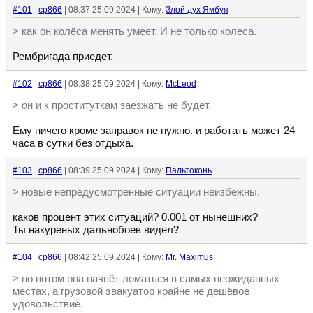
#101
cp866
| 08:37 25.09.2024 | Кому:
Злой дух Ямбуя
> как он колёса менять умеет. И не только колеса.
Рембригада приедет.
#102
cp866
| 08:38 25.09.2024 | Кому:
McLeod
> он и к проституткам заезжать не будет.
Ему ничего кроме заправок не нужно. и работать может 24
часа в сутки без отдыха.
#103
cp866
| 08:39 25.09.2024 | Кому:
Пальтоконь
> новые непредусмотренные ситуации неизбежны.
каков процент этих ситуаций? 0.001 от нынешних?
Ты накуреных дальнобоев видел?
#104
cp866
| 08:42 25.09.2024 | Кому:
Mr. Maximus
> но потом она начнёт ломаться в самых неожиданных
местах, а грузовой эвакуатор крайне не дешёвое
удовольствие.