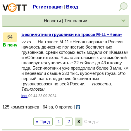
Регистрация
Вход
|
Новости | Технологии
Беспилотные грузовики на трассе М-11 «Нева»
64
vz.ru
— На трассе М-11 «Нева» впервые в России
В пену
началось движение полностью беспилотных
грузовиков, среди которых есть модели от «Камаза»
и «Сберавтотеха». Число автономных автомобилей
планируется увеличить с 22 сейчас до 43 к концу
года. Беспилотники уже преодолели более 3 млн. км
и перевезли свыше 330 тыс. кубометров груза. Это
первый шаг к внедрению беспилотных
грузоперевозок по всей России. —
Новости,
Технологии
leor
09:44 23.09.2024
125 комментариев | 64 за, 0 против
|
« Пред
1
2
3
След »