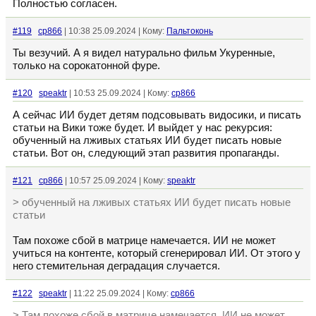
Полностью согласен.
#119
cp866
| 10:38 25.09.2024 | Кому:
Пальтоконь
Ты везучий. А я видел натурально фильм Укуренные,
только на сорокатонной фуре.
#120
speaktr
| 10:53 25.09.2024 | Кому:
cp866
А сейчас ИИ будет детям подсовывать видосики, и писать
статьи на Вики тоже будет. И выйдет у нас рекурсия:
обученный на лживых статьях ИИ будет писать новые
статьи. Вот он, следующий этап развития пропаганды.
#121
cp866
| 10:57 25.09.2024 | Кому:
speaktr
> обученный на лживых статьях ИИ будет писать новые
статьи
Там похоже сбой в матрице намечается. ИИ не может
учиться на контенте, который сгенерировал ИИ. От этого у
него стемительная деградация случается.
#122
speaktr
| 11:22 25.09.2024 | Кому:
cp866
> Там похоже сбой в матрице намечается. ИИ не может