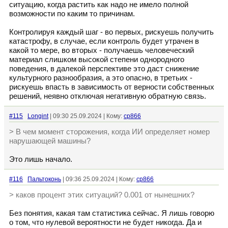
ситуацию, когда растить как надо не имело полной
возможности по каким то причинам.
Контролируя каждый шаг - во первых, рискуешь получить
катастрофу, в случае, если контроль будет утрачен в
какой то мере, во вторых - получаешь человеческий
материал слишком высокой степени однородного
поведения, в далекой перспективе это даст снижение
культурного разнообразия, а это опасно, в третьих -
рискуешь впасть в зависимость от верности собственных
решений, неявно отключая негативную обратную связь.
#115
Longint
| 09:30 25.09.2024 | Кому:
cp866
> В чем момент сторожения, когда ИИ определяет номер
нарушающей машины?
Это лишь начало.
#116
Пальтоконь
| 09:36 25.09.2024 | Кому:
cp866
> каков процент этих ситуаций? 0.001 от нынешних?
Без понятия, какая там статистика сейчас. Я лишь говорю
о том, что нулевой вероятности не будет никогда. Да и