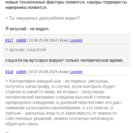
новые техногенные факторы появятся: хакеры-террористы
наверняка появятся.
> Ты накуреных дальнобоев видел?
Я везучий - не видел.
#117
cp866
| 10:36 25.09.2024 | Кому:
Longint
> аутсорс соцсетей
соцсети на аутсорсе воруют только человеческое время.
#118
cp866
| 10:37 25.09.2024 | Кому:
Longint
> Контролируя каждый шаг - во первых, рискуешь
получить катастрофу, в случае, если контроль будет
утрачен в какой то мере, во вторых - получаешь
человеческий материал слишком высокой степени
однородного поведения, в далекой перспективе это даст
снижение культурного разнообразия, а это опасно, в
третьих - рискуешь впасть в зависимость от верности
собственных решений, неявно отключая негативную
обратную связь.