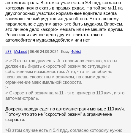
автомагистраль. В этом случае есть п 9.4 пдд, согласно
которому нужно ехать в правых рядах. На той же м-11 на
двухполосных участках нормальные водители всегда
занимают левый ряд только для обгона. Ехать по нему
параллельно с другим авто- это быть мудаком. Впрочем,
это личное дело каждого- мешать или не мешать другим.
Ровно как и личное дело других- считать такого
автолюбителя мудаком/дебилом или нет
#87
McLeod
| 06:46 24.09.2024 | Кому:
4ekist
> > Это ты так думаешь. А в правилах сказано, что ты
должен выбирать скоростной режим по ситуации и
собственным возможностям. А то, что ты ошибочно
называешь скоростным режимом, на самом деле -
ограничение максимальной скорости.
>
> Скоростной режим на м-11 - это примерно 110 кмч, и это
автомагистраль.
Дохрена народу едет по автомагистрали меньше 110 км/ч.
Потому что это не "скростной режим" а ограничение
скорости.
>В этом случае есть п 9.4 пдд, согласно которому нужно