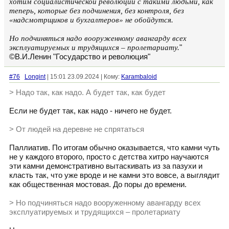
хотим социалистической революции с такими людьми, как
теперь, которые без подчинения, без контроля, без
«надсмотрщиков и бухгалтеров» не обойдутся.
Но подчиняться надо вооруженному авангарду всех
эксплуатируемых и трудящихся – пролетариату.
"
©В.И.Ленин "Государство и революция"
#76
Longint
| 15:01 23.09.2024 | Кому:
Karambaloid
> Надо так, как надо. А будет так, как будет
Если не будет так, как надо - ничего не будет.
> От людей на деревне не спрятаться
Паллиатив. По итогам обычно оказывается, что камни чуть
не у каждого второго, просто с детства хитро научаются
эти камни демонстративно вытаскивать из за пазухи и
класть так, что уже вроде и не камни это вовсе, а выглядит
как общественная мостовая. До поры до времени.
> Но подчиняться надо вооруженному авангарду всех
эксплуатируемых и трудящихся – пролетариату