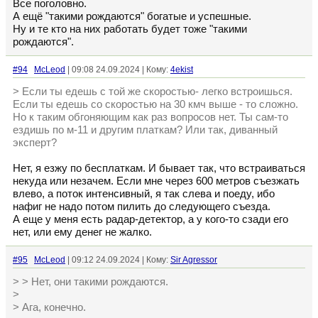
Все поголовно.
А ещё "такими рождаются" богатые и успешные.
Ну и те кто на них работать будет тоже "такими
рождаются".
#94
McLeod
| 09:08 24.09.2024 | Кому:
4ekist
> Если ты едешь с той же скоростью- легко встроишься.
Если ты едешь со скоростью на 30 кмч выше - то сложно.
Но к таким обгоняющим как раз вопросов нет. Ты сам-то
ездишь по м-11 и другим платкам? Или так, диванный
эксперт?
Нет, я езжу по бесплаткам. И бывает так, что встраиваться
некуда или незачем. Если мне через 600 метров съезжать
влево, а поток интенсивный, я так слева и поеду, ибо
нафиг не надо потом пилить до следующего съезда.
А еще у меня есть радар-детектор, а у кого-то сзади его
нет, или ему денег не жалко.
#95
McLeod
| 09:12 24.09.2024 | Кому:
Sir Agressor
> > Нет, они такими рождаются.
>
> Ага, конечно.