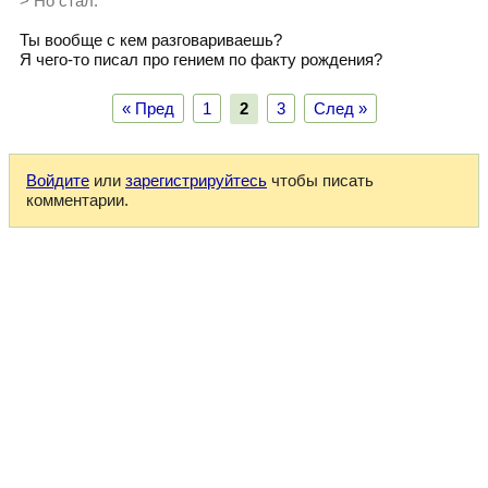
> Но стал.
Ты вообще с кем разговариваешь?
Я чего-то писал про гением по факту рождения?
« Пред
1
2
3
След »
Войдите
или
зарегистрируйтесь
чтобы писать
комментарии.