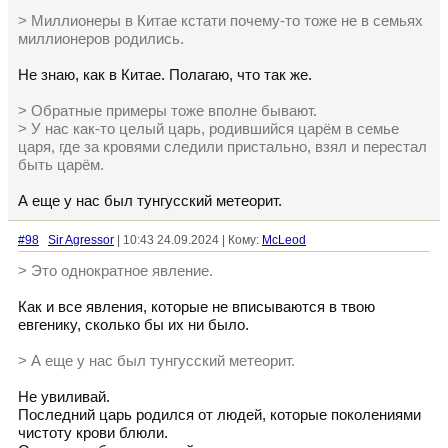
> Миллионеры в Китае кстати почему-то тоже не в семьях
миллионеров родились.
Не знаю, как в Китае. Полагаю, что так же.
> Обратные примеры тоже вполне бывают.
> У нас как-то целый царь, родившийся царём в семье
царя, где за кровями следили пристально, взял и перестал
быть царём.
А еще у нас был тунгусский метеорит.
#98
Sir Agressor
| 10:43 24.09.2024 | Кому:
McLeod
> Это однократное явление.
Как и все явления, которые не вписываются в твою
евгенику, сколько бы их ни было.
> А еще у нас был тунгусский метеорит.
Не увиливай.
Последний царь родился от людей, которые поколениями
чистоту крови блюли.