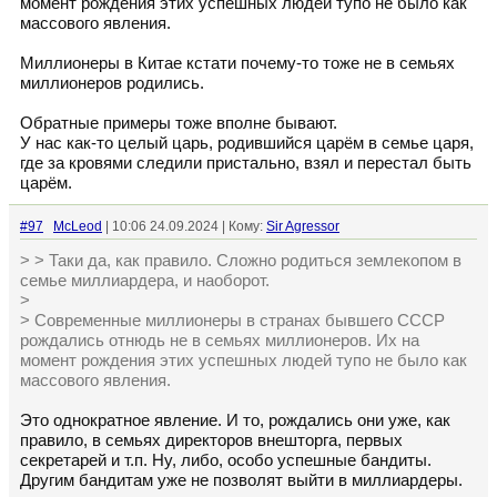
момент рождения этих успешных людей тупо не было как
массового явления.
Миллионеры в Китае кстати почему-то тоже не в семьях
миллионеров родились.
Обратные примеры тоже вполне бывают.
У нас как-то целый царь, родившийся царём в семье царя,
где за кровями следили пристально, взял и перестал быть
царём.
#97
McLeod
| 10:06 24.09.2024 | Кому:
Sir Agressor
> > Таки да, как правило. Сложно родиться землекопом в
семье миллиардера, и наоборот.
>
> Современные миллионеры в странах бывшего СССР
рождались отнюдь не в семьях миллионеров. Их на
момент рождения этих успешных людей тупо не было как
массового явления.
Это однократное явление. И то, рождались они уже, как
правило, в семьях директоров внешторга, первых
секретарей и т.п. Ну, либо, особо успешные бандиты.
Другим бандитам уже не позволят выйти в миллиардеры.