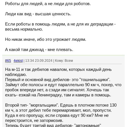
Роботы для людей, а не люди для роботов.
Люди как вид - высшая ценность.
Если роботы в помощь людям, а не для их деградации -
весьма нормально.
Но никак иначе, ибо это угрожает людям.
А какой там джихад - мне плевать.
#65
4ekist
| 13:34 23.09.2024 | Кому: Всем
На м-11 и так дебилов навалом, которых каждый день
наблюдаю.
Первый и основной вид дебилов- это "тошнильщики".
Займут обе полосы и едут параллельно 90 км ч, похер, что
пробок впереди нет, а сзади им сигналят. Хочешь так
ехать- езжай на Ленинградку, там и камеры в помощь.
Второй тип- "моргальщики". Едешь в плотном потоке 130
км ч, а этот дебил тебе перемаргивает, мол, пропусти.
Куда я его пропущу, если справа едут 90 км? Мне не
перестроится, не затормозив.
Теперь будет третий вид дебилов- "автономные"