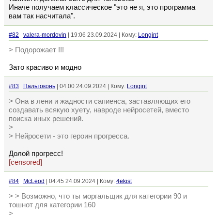
Иначе получаем классическое "это не я, это программа
вам так насчитала".
#82
valera-mordovin
| 19:06 23.09.2024 | Кому:
Longint
> Подорожает !!!
Зато красиво и модно
#83
Пальтоконь
| 04:00 24.09.2024 | Кому:
Longint
> Она в лени и жадности сапиенса, заставляющих его
создавать всякую хуету, навроде нейросетей, вместо
поиска иных решений.
>
> Нейросети - это героин прогресса.
Долой прогресс!
[censored]
#84
McLeod
| 04:45 24.09.2024 | Кому:
4ekist
> > Возможно, что ты моргальщик для категории 90 и
тошнот для категории 160
>