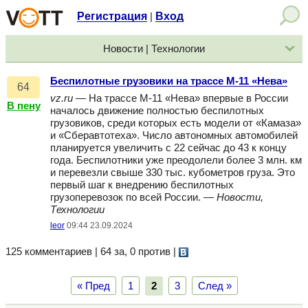
Регистрация
Вход
|
Новости | Технологии
Беспилотные грузовики на трассе М-11 «Нева»
64
vz.ru
— На трассе М-11 «Нева» впервые в России
В пену
началось движение полностью беспилотных
грузовиков, среди которых есть модели от «Камаза»
и «Сберавтотеха». Число автономных автомобилей
планируется увеличить с 22 сейчас до 43 к концу
года. Беспилотники уже преодолели более 3 млн. км
и перевезли свыше 330 тыс. кубометров груза. Это
первый шаг к внедрению беспилотных
грузоперевозок по всей России. —
Новости,
Технологии
leor
09:44 23.09.2024
125 комментариев | 64 за, 0 против
|
« Пред
1
2
3
След »