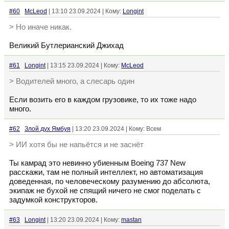
#60
McLeod
| 13:10 23.09.2024 | Кому:
Longint
> Но иначе никак.
Великий Бутлерианский Джихад
#61
Longint
| 13:15 23.09.2024 | Кому:
McLeod
> Водителей много, а слесарь один
Если возить его в каждом грузовике, то их тоже надо
много.
#62
Злой дух Ямбуя
| 13:20 23.09.2024 | Кому: Всем
> ИИ хотя бы не напьётся и не заснёт
Ты камрад это невинно убиенным Boeing 737 New
расскажи, там не полный интеллект, но автоматизация
доведенная, по человеческому разумению до абсолюта,
экипаж не бухой не спящий ничего не смог поделать с
задумкой конструкторов.
#63
Longint
| 13:20 23.09.2024 | Кому:
mastan