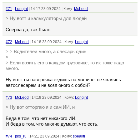
#71
Longint
| 14:17 23.09.2024 | Кому:
McLeod
> Ну вотт и калькуляторы для людей
Сперва да, так было.
#72
McLeod
| 14:18 23.09.2024 | Кому:
Longint
> > Водителей много, а слесарь один
>
> Если возить его в каждом грузовике, то их тоже надо
много.
Ну вотт ты наверняка ездишь на машине, не являясь
автослесарем и не возя оного с собой?
#73
McLeod
| 14:19 23.09.2024 | Кому:
Longint
> Ну вот отторгаю я и сам ИИ, и
Беда в том, что нет никакого ИИ.
И беда в том, что многие думают, что есть.
#74
pks_ru
| 14:21 23.09.2024 | Кому:
speaktr