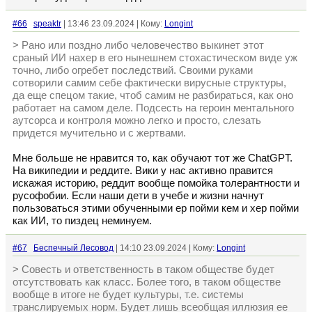
#66
speaktr
| 13:46 23.09.2024 | Кому:
Longint
> Рано или поздно либо человечество выкинет этот
сраный ИИ нахер в его нынешнем стохастическом виде уж
точно, либо огребет последствий. Своими руками
сотворили самим себе фактически вирусные структуры,
да еще спецом такие, чтоб самим не разбираться, как оно
работает на самом деле. Подсесть на героин ментального
аутсорса и контроля можно легко и просто, слезать
придется мучительно и с жертвами.
Мне больше не нравится то, как обучают тот же ChatGPT.
На википедии и реддите. Вики у нас активно правится
искажая историю, реддит вообще помойка толерантности и
русофобии. Если наши дети в учебе и жизни начнут
пользоваться этими обученными ер пойми кем и хер пойми
как ИИ, то пиздец неминуем.
#67
Беспечный Лесовод
| 14:10 23.09.2024 | Кому:
Longint
> Совесть и ответственность в таком обществе будет
отсутствовать как класс. Более того, в таком обществе
вообще в итоге не будет культуры, т.е. системы
транслируемых норм. Будет лишь всеобщая иллюзия ее