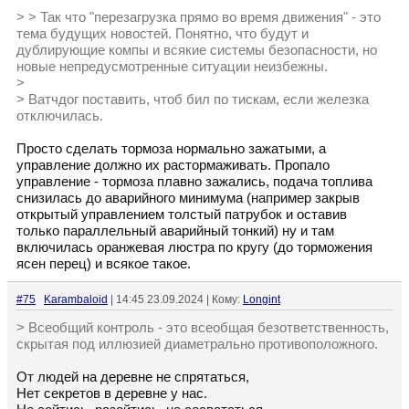
> > Так что "перезагрузка прямо во время движения" - это
тема будущих новостей. Понятно, что будут и
дублирующие компы и всякие системы безопасности, но
новые непредусмотренные ситуации неизбежны.
>
> Ватчдог поставить, чтоб бил по тискам, если железка
отключилась.
Просто сделать тормоза нормально зажатыми, а
управление должно их растормаживать. Пропало
управление - тормоза плавно зажались, подача топлива
снизилась до аварийного минимума (например закрыв
открытый управлением толстый патрубок и оставив
только параллельный аварийный тонкий) ну и там
включилась оранжевая люстра по кругу (до торможения
ясен перец) и всякое такое.
#75
Karambaloid
| 14:45 23.09.2024 | Кому:
Longint
> Всеобщий контроль - это всеобщая безответственность,
скрытая под иллюзией диаметрально противоположного.
От людей на деревне не спрятаться,
Hет секретов в деревне у нас.