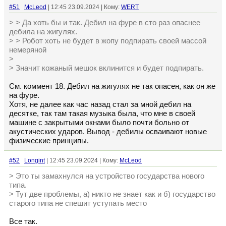
#51
McLeod
| 12:45 23.09.2024 | Кому:
WERT
> > Да хоть бы и так. Дебил на фуре в сто раз опаснее
дебила на жигулях.
> > Робот хоть не будет в жопу подпирать своей массой
немеряной
>
> Значит кожаный мешок вклинится и будет подпирать.
См. коммент 18. Дебил на жигулях не так опасен, как он же
на фуре.
Хотя, не далее как час назад стал за мной дебил на
десятке, так там такая музыка была, что мне в своей
машине с закрытыми окнами было почти больно от
акустических ударов. Вывод - дебилы осваивают новые
физические принципы.
#52
Longint
| 12:45 23.09.2024 | Кому:
McLeod
> Это ты замахнулся на устройство государства нового
типа.
> Тут две проблемы, а) никто не знает как и б) государство
старого типа не спешит уступать место
Все так.