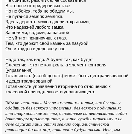
Hе сойтись, разойтись, не сосвататься
В стороне от придирчивых глаз.
Hо не бойся, тебя не обидим мы.
Hе пугайся земляк земляка.
Здесь держать можно двери открытыми,
Что надёжней любого замка
За полями, садами, за пасекой
Не уйти от придирчивых глаз.
Тем, кто держит свой камень за пазухой
Ох, и трудно в деревне у нас.
Надо так, как надо. А будет так, как будет.
Слежение - это не контроль, а элемент контроля
(управления)
Тотальность (всеобщность) может быть централизованной
и децентрализованной.
Тотальность управления вторична по отношению к
классовой принадлежности управляющего.
"
Мы не утописты. Мы не «мечтаем» о том, как бы сразу
обойтись без всякого управления, без всякого подчинения;
эти анархистские мечты, основанные на непонимании задач
диктатуры пролетариата, в корне чужды марксизму и на
деле служат лишь оттягиванию социалистической
революции до тех пор, пока люди будут иными. Нет, мы