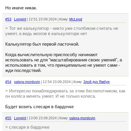
Но иначе никак.
#53
Longint
| 12:51 23.09.2024 | Кому:
McLeod
> Тот же калькулятор - никто уже столбиком считать не
умеет, а ведь мозгов в калькуляторе нет
Калькулятор был первой ласточкой.
Когда вычислительную приспособу начинают
использовать не для "масштабирования своих умений", а
использовать в том, что принципиально не умеют сами -
жди последствий.
#54
valera-mordovin
| 12:54 23.09.2024 | Кому:
Злой дух Ямбуя
> Интересно понаблюдировать за этим беспилотником, как
он колёса менять умеет. И не только колеса.
Будет возить слесаря в бардочке
#55
Longint
| 13:00 23.09.2024 | Кому:
valera-mordovin
> слесаря в бардочке