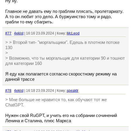
Ну ну.
Главное не давать ему по граблям плясать, пролетариату.
А то он любит это дело. А буржуинство тому и радо,
грабли то ему сбагрить.
#77
4ekist
| 16:16 23.09.2024 | Кому:
McLeod
> > Второй тип- "моргальщики". Едешь в плотном потоке
130
>
> Возможно, что ты моргальщик для категории 90 и тошнот
для категории 160
Я еду как полагается согласно скоростному режиму на
данной трассе
#78
4ekist
| 16:18 23.09.2024 | Кому:
speaktr
> Мне больше не нравится то, как обучают тот же
ChatGPT.
Нужен свой RuGPT, и учить его на собрании сочинений
Ленина и Сталина, плюс Маркса