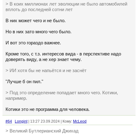
> В коих миллионах лет эволюции не было автомобилей
вплоть до последней сотни лет
В них может чего и не было.
Но в них зато много чего было.
И вот это гораздо важнее.
Кроме того, с т.з. интересов вида - в перспективе надо
доверять виду, а не хер знает чему.
> ИИ хотя бы не напьётся и не заснёт
"Лучше б он пил."
> Под это определение попадает много чего. Котики,
например.
Котики это не программа для человека.
#64
Longint
| 13:27 23.09.2024 | Кому:
McLeod
> Великий Бутлерианский Джихад