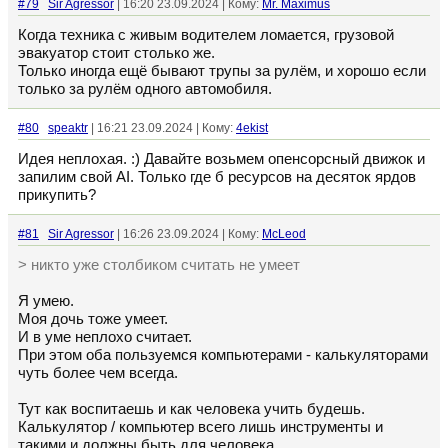
#79
Sir Agressor
| 16:20 23.09.2024 | Кому:
Mr. Maximus
Когда техника с живым водителем ломается, грузовой
эвакуатор стоит столько же.
Только иногда ещё бывают трупы за рулём, и хорошо если
только за рулём одного автомобиля.
#80
speaktr
| 16:21 23.09.2024 | Кому:
4ekist
Идея неплохая. :) Давайте возьмем опенсорсный движок и
запилим свой AI. Только где б ресурсов на десяток ярдов
прикупить?
#81
Sir Agressor
| 16:26 23.09.2024 | Кому:
McLeod
> никто уже столбиком считать не умеет
Я умею.
Моя дочь тоже умеет.
И в уме неплохо считает.
При этом оба пользуемся компьютерами - калькуляторами
чуть более чем всегда.
Тут как воспитаешь и как человека учить будешь.
Калькулятор / компьютер всего лишь инструменты и
такими и должны быть для человека.