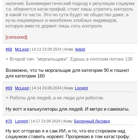
наличия. Бихевиористический подход к регуляции социума
т.о. обернется катастрофой, стоит лишь утратить контроль
в какой то части. Это по сути будет не общество даже, а
куча лицемерных и неизбежно злобных индивидов,
которую вместе держит лишь сеть контроля.
[censored]
#68
McLeod
| 14:13 23.09.2024 | Кому:
4ekist
> Второй тип- "моргальщики". Едешь в плотном потоке 130
Возможно, что ты моргальщик для категории 90 и тошнот
для категории 160
#69
McLeod
| 14:14 23.09.2024 | Кому:
Longint
> Роботы для людей, а не люди для роботов.
Ну вотт и калькуляторы для людей. И метро и самокаты.
#70
Longint
| 14:17 23.09.2024 | Кому:
Беспечный Лесовод
Ну вот отторгаю я и сам ИИ, и то, что его сторожем над
социумом ставить норовят. Прозреваю в том катастрофу.