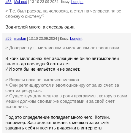
#58
McLeod
| 13:10 23.09.2024 | Кому:
Longint
> Т.е. был расход на человека, а стал на человека плюс
сложную систему?
Водителей много, а слесарь один.
#59
mastan
| 13:10 23.09.2024 | Кому:
Longint
> Доверие тут - миллионам и миллионам лет эволюции.
В коих миллионах лет эволюции не было автомобилей
вплоть до последней сотни лет.
ИИ хотя бы не напьётся и не заснёт.
> Вирусы пока не выгоняют мешков.
> Они реплицируются и эволюционируют за их счет, за
счет их ресурсов.
> Существуя для мешков в роли программы, которую сами
мешки должны своими же средствами и за свой счет
исполнить.
Под это определение попадает много чего. Котики,
например. Заставляют кожаных мешков за их счёт
заводить себя и постить видосики в интернеты.