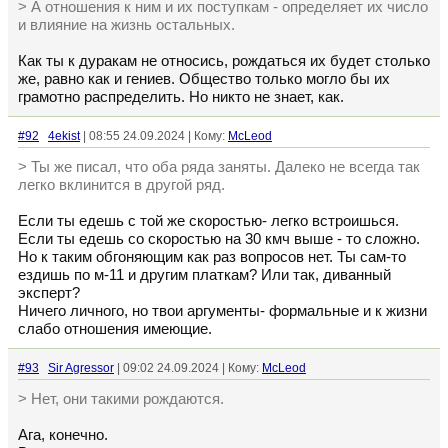
> А отношения к ним и их поступкам - определяет их число
и влияние на жизнь остальных.
Как ты к дуракам не относись, рождаться их будет столько
же, равно как и гениев. Общество только могло бы их
грамотно распределить. Но никто не знает, как.
#92
4ekist
| 08:55 24.09.2024 | Кому:
McLeod
> Ты же писал, что оба ряда заняты. Далеко не всегда так
легко вклинится в другой ряд.
Если ты едешь с той же скоростью- легко встроишься.
Если ты едешь со скоростью на 30 кмч выше - то сложно.
Но к таким обгоняющим как раз вопросов нет. Ты сам-то
ездишь по м-11 и другим платкам? Или так, диванный
эксперт?
Ничего личного, но твои аргументы- формальные и к жизни
слабо отношения имеющие.
#93
Sir Agressor
| 09:02 24.09.2024 | Кому:
McLeod
> Нет, они такими рождаются.
Ага, конечно.