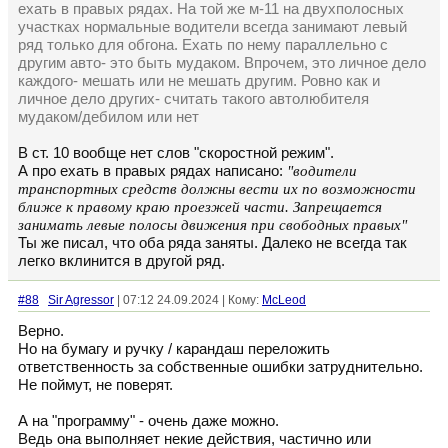
ехать в правых рядах. На той же м-11 на двухполосных
участках нормальные водители всегда занимают левый
ряд только для обгона. Ехать по нему параллельно с
другим авто- это быть мудаком. Впрочем, это личное дело
каждого- мешать или не мешать другим. Ровно как и
личное дело других- считать такого автолюбителя
мудаком/дебилом или нет
В ст. 10 вообще нет слов "скоростной режим".
А про ехать в правых рядах написано:
"водители
транспортных средств должны вести их по возможности
ближе к правому краю проезжей части. Запрещается
занимать левые полосы движения при свободных правых"
Ты же писал, что оба ряда заняты. Далеко не всегда так
легко вклинится в другой ряд.
#88
Sir Agressor
| 07:12 24.09.2024 | Кому:
McLeod
Верно.
Но на бумагу и ручку / карандаш переложить
ответственность за собственные ошибки затруднительно.
Не поймут, не поверят.
А на "программу" - очень даже можно.
Ведь она выполняет некие действия, частично или