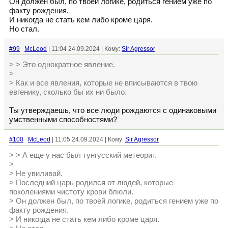
Он должен был, по твоей логике, родиться гением уже по
факту рождения.
И никогда не стать кем либо кроме царя.
Но стал.
#99
McLeod
| 11:04 24.09.2024 | Кому:
Sir Agressor
> > Это однократное явление.
>
> Как и все явления, которые не вписываются в твою
евгенику, сколько бы их ни было.
Ты утверждаешь, что все люди рождаются с одинаковыми
умственными способностями?
#100
McLeod
| 11:05 24.09.2024 | Кому:
Sir Agressor
> > А еще у нас был тунгусский метеорит.
>
> Не увиливай.
> Последний царь родился от людей, которые
поколениями чистоту крови блюли.
> Он должен был, по твоей логике, родиться гением уже по
факту рождения.
> И никогда не стать кем либо кроме царя.