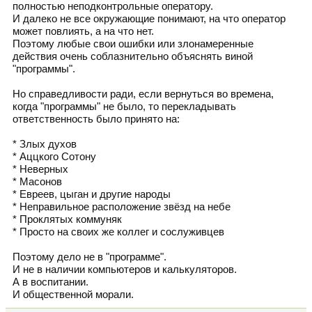
полностью неподконтрольные оператору.
И далеко не все окружающие понимают, на что оператор
может повлиять, а на что нет.
Поэтому любые свои ошибки или злонамеренные
действия очень соблазнительно объяснять виной
"программы".
Но справедливости ради, если вернуться во времена,
когда "программы" не было, то перекладывать
ответственность было принято на:
* Злых духов
* Аццкого Сотону
* Неверных
* Масонов
* Евреев, цыган и другие народы
* Неправильное расположение звёзд на небе
* Проклятых коммуняк
* Просто на своих же коллег и сослуживцев
Поэтому дело не в "программе".
И не в наличии компьютеров и калькуляторов.
А в воспитании.
И общественной морали.