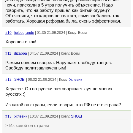
ночи, приехали в 5 утра получить объяснение. Надо
говорить, что на работу пришёл как битый огурец?
Объяснили, что кадров не хватает, сами заебались так
работать. Хорошая реформа была, очень эффективная.
#10
furbogrande
| 01:35 21.09.2024 | Кому: Всем
Хорошо-то как!
#11
dizappa
| 04:57 21.09.2024 | Кому: Всем
Рэжым совсем озверел. Нарушает свободу танцев.
Свободу политзаключенным!
#12
SHOEI
| 08:32 21.09.2024 | Кому:
Углевик
Херассе. Он по-русски разговаривает лучше многих
русских :)
Из какой он страны, если говорит, что РФ не его страна?
#13
Углевик
| 10:37 21.09.2024 | Кому:
SHOEI
> Из какой он страны