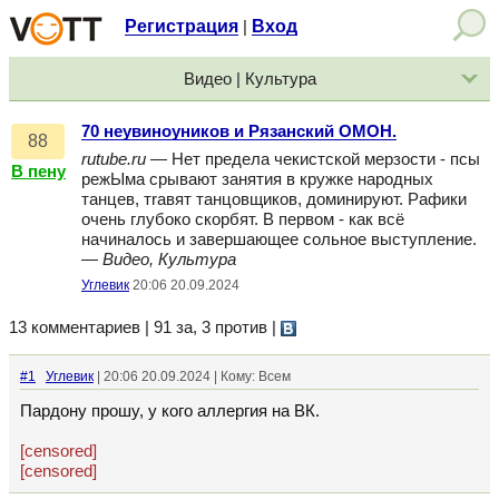
Регистрация
Вход
|
Видео | Культура
70 неувиноуников и Рязанский ОМОН.
88
rutube.ru
— Нет предела чекистской мерзости - псы
В пену
режЫма срывают занятия в кружке народных
танцев, тrавят танцовщиков, доминируют. Рафики
очень глубоко скорбят. В первом - как всё
начиналось и завершающее сольное выступление.
—
Видео, Культура
Углевик
20:06 20.09.2024
13 комментариев | 91 за, 3 против
|
#1
Углевик
| 20:06 20.09.2024 | Кому: Всем
Пардону прошу, у кого аллергия на ВК.
[censored]
[censored]