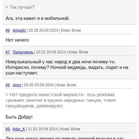
> Так лучше?
Ага, эта кажет и в мобильной.
#6
brigadir
| 20:28 20.09.2024 | Кому: Всем
Нет ничего
#7
Пальтоконь
| 20:32 20.09.2024 | Кому: Всем
Немузыкальный у нас народ в два ночи почему-то.
Интересно, почему? Ночной медведь, видать, ходит и на
уши наступает.
#8
igrov
| 20:35 20.09.2024 | Кому: Всем
> Нет предела чекистской мерзости - псы режЫма
срывают занятия в кружке народных танцев, тrавят
танцовщиков, доминируют.
Быть Добру!
#9
Artur_K
| 21:02 20.09.2024 | Кому: Всем
Два года назад звонил по поводу громкой музыки в час