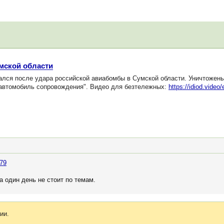
мской области
лся после удара российской авиабомбы в Сумской области. Уничтожены
автомобиль сопровождения". Видео для безтележных:
https://idiod.vide
479
 один день не стоит по темам.
ии.