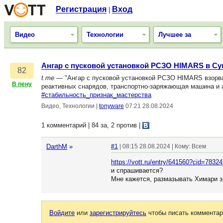
Регистрация
Вход
|
Видео
Технологии
Лучшее за
Ангар с пусковой установкой РСЗО HIMARS в Су
82
t.me
— "Ангар с пусковой установкой РСЗО HIMARS взорва
В пену
реактивных снарядов, транспортно-заряжающая машина и 
#стабильность_признак_мастерства
Видео, Технологии
|
tonyware
07:21 28.08.2024
1 комментарий | 84 за, 2 против
|
DarthM
»
#1
| 08:15 28.08.2024 | Кому: Всем
https://vott.ru/entry/641560?cid=7832
и спрашивается?
Мне кажется, размазывать Химари за
Войдите
или
зарегистрируйтесь
чтобы писать комментар