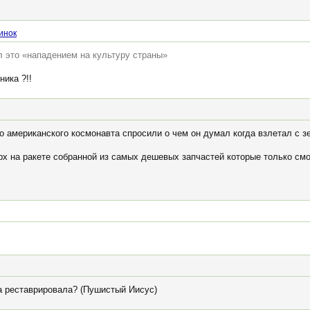
инок
 это «нападением на культуру страны»
ника ?!!
то американского космонавта спросили о чем он думал когда взлетал с зе
рх на ракете собранной из самых дешевых запчастей которые только смо
а реставрировала? (Пушистый Иисус)