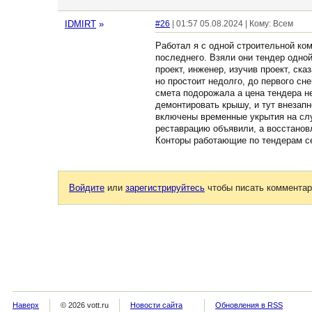
IDMIRT
»
#26
| 01:57 05.08.2024 | Кому: Всем
Работал я с одной строительной ком
последнего. Взяли они тендер одной
проект, инженер, изучив проект, ск
но простоит недолго, до первого сн
смета подорожала а цена тендера не
демонтировать крышу, и тут внезапн
включены временные укрытия на слу
реставрацию объявили, а восстановл
Конторы работающие по тендерам се
Войдите
или
зарегистрируйтесь
чтобы писать комментар
Наверх
© 2026 vott.ru
Новости сайта
Обновления в RSS