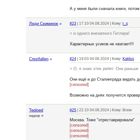
А у меня были сначала книги, потом
Леди Скиминок
»
#23
| 17:10 04.08.2024 | Кому:
r_s
> и одного внезапного Гитлера!
Характерных усиков не хватает!!!
Crestfallen
»
#24
| 19:03 04.08.2024 | Кому:
Kaktus
> О, я знаю этих ребят. Они раньше
Они ещё и до Сталинграда видать д
[censored]
Возможно на днях получится провери
Teploed
#25
| 22:10 04.08.2024 | Кому: Всем
»
надзор
Москва. Тоже "отреставрировали"
[censored]
[censored]
[censored]