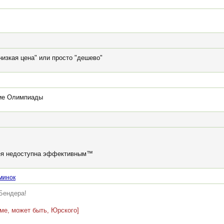
низкая цена" или просто "дешево"
тие Олимпиады
дея недоступна эффективным™
минок
Бендера!
оме, может быть, Юрского]