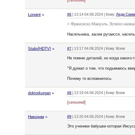
[censored]
Longint
»
#6
| 13:14 04.08.2024 | Кому:
Леди Ским
> Франсиско Мануэль Эспехо назвал
Насяльника, засем ругаисся, насяль
Stalin[HDTV]
»
#7
| 13:17 04.08.2024 | Кому: Всем
Не помню деталей, но когда какого-
"Я думал о том, что подымаюсь вве
Почему то вспомнилось
doktorkurgan
»
#8
| 13:19 04.08.2024 | Кому: Всем
[censored]
Никодим
»
#9
| 13:20 04.08.2024 | Кому: Всем
Это ученики бабушки которая Иисус