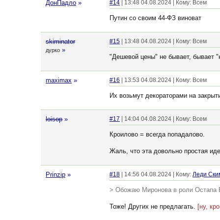
ДонПадло
»
#14
| 13:48 04.08.2024 | Кому: Всем
Путин со своим 44-ФЗ виноват
skiminator
#15
| 13:48 04.08.2024 | Кому: Всем
»
дурко
"Дешевой цены" не бывает, бывает "
maximax
»
#16
| 13:53 04.08.2024 | Кому: Всем
Их возьмут декораторами на закры
loisop
»
#17
| 14:04 04.08.2024 | Кому: Всем
Кроилово = всегда попадалово.
Жаль, что эта довольно простая и
Prinzip
»
#18
| 14:56 04.08.2024 | Кому:
Леди Ски
> Обожаю Миронова в роли Остапа 
Тоже! Других не предлагать.
[ну, кр