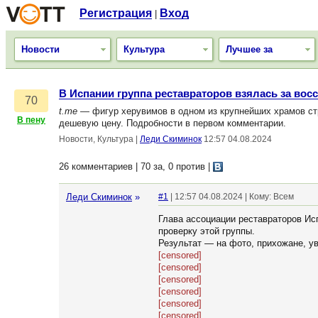
Регистрация
Вход
|
Новости
Культура
Лучшее за
В Испании группа реставраторов взялась за вос
70
t.me
— фигур херувимов в одном из крупнейших храмов ст
В пену
дешевую цену. Подробности в первом комментарии.
Новости, Культура
|
Леди Скиминок
12:57 04.08.2024
26 комментариев | 70 за, 0 против
|
Леди Скиминок
»
#1
| 12:57 04.08.2024 | Кому: Всем
Глава ассоциации реставраторов Ис
проверку этой группы.
Результат — на фото, прихожане, ув
[censored]
[censored]
[censored]
[censored]
[censored]
[censored]