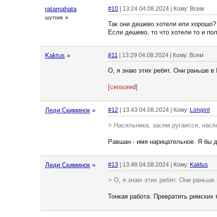
ratamahata
#10
| 13:24 04.08.2024 | Кому: Всем
»
шутник
Так они дешево хотели или хорошо?
Если дешево, то что хотели то и пол
Kaktus
»
#11
| 13:29 04.08.2024 | Кому: Всем
О, я знаю этих ребят. Они раньше в
[censored]
Леди Скиминок
»
#12
| 13:43 04.08.2024 | Кому:
Longint
> Насяльника, засем ругаисся, нася
Равшан - имя нарицательное. Я бы д
Леди Скиминок
»
#13
| 13:48 04.08.2024 | Кому:
Kaktus
> О, я знаю этих ребят. Они раньше
Тонкая работа. Превратить римских б