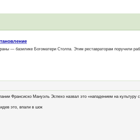
становление
раны — базилике Богоматери Столпа. Этим реставраторам поручили раб
пании Франсиско Мануэль Эспехо назвал это «нападением на культуру с
идев это, впали в шок