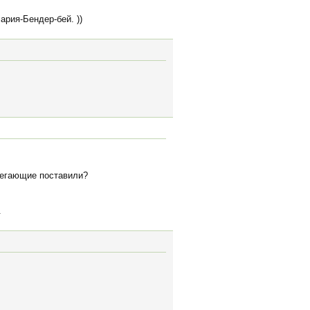
ария-Бендер-бей. ))
регающие поставили?
.