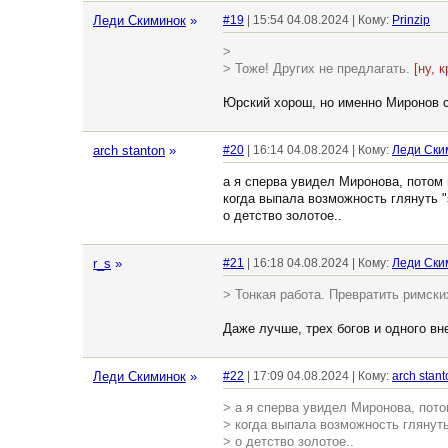
Леди Скиминок
»
#19
| 15:54 04.08.2024 | Кому:
Prinzip
>
> Тоже! Других не предлагать.
[ну, 
Юрский хорош, но именно Миронов с
arch stanton
»
#20
| 16:14 04.08.2024 | Кому:
Леди Ски
а я сперва увидел Миронова, потом 
когда выпала возможность глянуть "
о детство золотое..
r_s
»
#21
| 16:18 04.08.2024 | Кому:
Леди Ски
> Тонкая работа. Превратить римских
Даже лучше, трех богов и одного вн
Леди Скиминок
»
#22
| 17:09 04.08.2024 | Кому:
arch stant
> а я сперва увидел Миронова, пото
> когда выпала возможность глянуть
> о детство золотое..