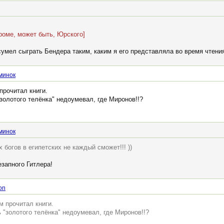
кроме, может быть, Юрского]
умел сыграть Бендера таким, каким я его представляла во время чтения
минок
прочитал книги.
золотого телёнка" недоумевал, где Миронов!!?
минок
 богов в египетских не каждый сможет!!! ))
езапного Гитлера!
on
м прочитал книги.
 "золотого телёнка" недоумевал, где Миронов!!?