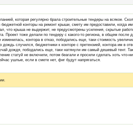
панией, которая регулярно брала строительные тендеры на всякое. Скол
 бюджетной конторы на ремонт крыши, смету им предоставили, когда им,
азал, что крыша не выдержит, не предусмотрены усиления, скрытые работ
ега. Проект тоже делали по тендеру с какого-то региона, в общем после 
 изменилась, контора в отказ, пободались еще, таки стоимость увеличи
о дождь случился, бюджетники к конторе с претензией, контора им в отве
чай дождя, пободались еще, таки натянули им самый дешевый тент. Так
ение статуй не включили, потом беагали и просили сделать хоть что-ни
йчас ушлые, если в смете нет, фиг будут напрягаться.
ии.