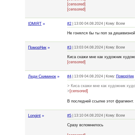
[censored]
[censored]
IDMIRT
»
#2
| 13:00 04.08.2024 | Кому: Всем
Не гонялся бы ты поп за дешевизной
ПоморНик
»
#3
| 13:03 04.08.2024 | Кому: Всем
Киса скажи мне как художник худож
[censored]
Леди Скиминок
»
#4
| 13:09 04.08.2024 | Кому:
ПоморНик
> Киса скажи мне как художник худ
>
[censored]
В последней ссылке этот фрагмент.
Longint
»
#5
| 13:10 04.08.2024 | Кому: Всем
Сразу вспомнилось