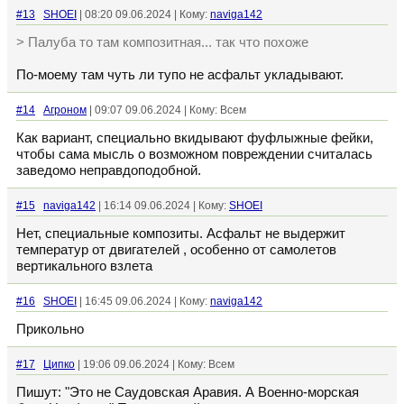
#13
SHOEI
| 08:20 09.06.2024 | Кому:
naviga142
> Палуба то там композитная... так что похоже
По-моему там чуть ли тупо не асфальт укладывают.
#14
Агроном
| 09:07 09.06.2024 | Кому: Всем
Как вариант, специально вкидывают фуфлыжные фейки,
чтобы сама мысль о возможном повреждении считалась
заведомо неправдоподобной.
#15
naviga142
| 16:14 09.06.2024 | Кому:
SHOEI
Нет, специальные композиты. Асфальт не выдержит
температур от двигателей , особенно от самолетов
вертикального взлета
#16
SHOEI
| 16:45 09.06.2024 | Кому:
naviga142
Прикольно
#17
Ципко
| 19:06 09.06.2024 | Кому: Всем
Пишут: "Это не Саудовская Аравия. А Военно-морская