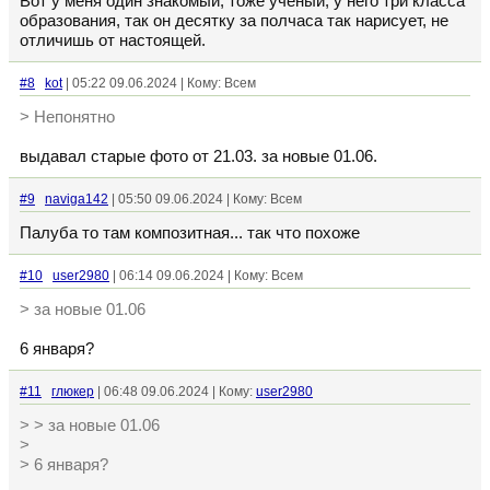
Вот у меня один знакомый, тоже учёный, у него три класса
образования, так он десятку за полчаса так нарисует, не
отличишь от настоящей.
#8
kot
| 05:22 09.06.2024 | Кому: Всем
> Непонятно
выдавал старые фото от 21.03. за новые 01.06.
#9
naviga142
| 05:50 09.06.2024 | Кому: Всем
Палуба то там композитная... так что похоже
#10
user2980
| 06:14 09.06.2024 | Кому: Всем
> за новые 01.06
6 января?
#11
глюкер
| 06:48 09.06.2024 | Кому:
user2980
> > за новые 01.06
>
> 6 января?