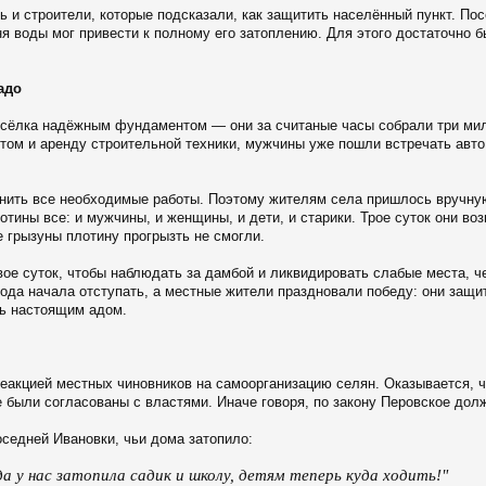
 и строители, которые подсказали, как защитить населённый пункт. По
я воды мог привести к полному его затоплению. Для этого достаточно 
адо
сёлка надёжным фундаментом — они за считаные часы собрали три мил
ом и аренду строительной техники, мужчины уже пошли встречать авто 
лнить все необходимые работы. Поэтому жителям села пришлось вручную
тины все: и мужчины, и женщины, и дети, и старики. Трое суток они во
е грызуны плотину прогрызть не смогли.
е суток, чтобы наблюдать за дамбой и ликвидировать слабые места, че
 вода начала отступать, а местные жители праздновали победу: они защ
сь настоящим адом.
еакцией местных чиновников на самоорганизацию селян. Оказывается, 
е были согласованы с властями. Иначе говоря, по закону Перовское дол
оседней Ивановки, чьи дома затопило:
а у нас затопила садик и школу, детям теперь куда ходить!"