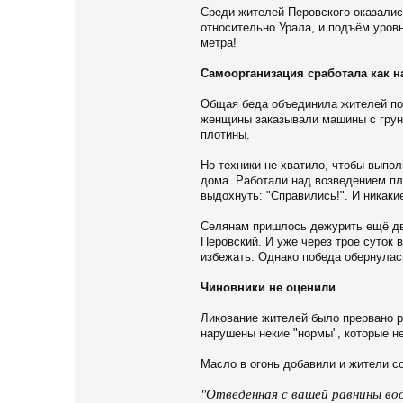
Среди жителей Перовского оказались
относительно Урала, и подъём уровн
метра!
Самоорганизация сработала как н
Общая беда объединила жителей по
женщины заказывали машины с грунт
плотины.
Но техники не хватило, чтобы выпо
дома. Работали над возведением пло
выдохнуть: "Справились!". И никаки
Селянам пришлось дежурить ещё дво
Перовский. И уже через трое суток
избежать. Однако победа обернула
Чиновники не оценили
Ликование жителей было прервано р
нарушены некие "нормы", которые н
Масло в огонь добавили и жители с
"Отведенная с вашей равнины вод