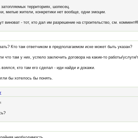
 затопляемых территориях, шопесец.
ки, милые жители, конкретики нет вообще, одни эмоции.
т виноват - тот, кто дал им разрешение на строительство, см. коммент#
вать? Кто там ответчиком в предполагаемом иске может быть указан?
и что там у них, успело заключить договора на какие-то работы/услуги/
а взялся, кто там его сделал - иди найди и докажи.
огли бы хотелось бы понять.
r
м
сь?
Крайняя необходимость