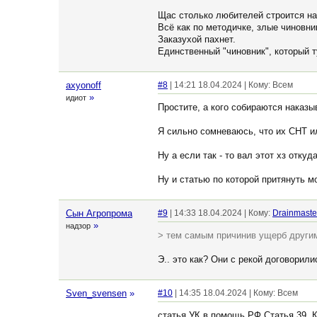
Щас столько любителей строится на
Всё как по методичке, злые чиновни
Заказухой пахнет.
Единственный "чиновник", который ту
axyonoff
#8
| 14:21 18.04.2024 | Кому: Всем
»
идиот
Простите, а кого собираются наказы
Я сильно сомневаюсь, что их СНТ ил
Ну а если так - то вал этот хз откуд
Ну и статью по которой притянуть м
Сын Агропрома
#9
| 14:33 18.04.2024 | Кому:
Drainmaste
»
надзор
> тем самым причинив ущерб други
Э.. это как? Они с рекой договорили
Sven_svensen
»
#10
| 14:35 18.04.2024 | Кому: Всем
статья УК в помощь РФ Статья 39. 