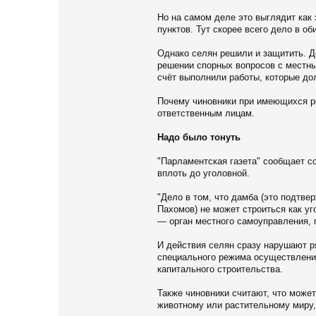
Но на самом деле это выглядит как
пунктов. Тут скорее всего дело в об
Однако селян решили и защитить. Д
решении спорных вопросов с местны
счёт выполнили работы, которые до
Почему чиновники при имеющихся ре
ответственным лицам.
Надо было тонуть
"Парламентская газета" сообщает со
вплоть до уголовной.
"Дело в том, что дамба (это подтв
Пахомов) не может строиться как уг
— орган местного самоуправления, 
И действия селян сразу нарушают ря
специального режима осуществления
капитального строительства.
Также чиновники считают, что може
животному или растительному миру,