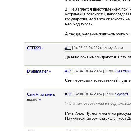
1. Не является преступлением прич
устранения опасности, непосредств
государства, если эта опасность н
необходимости.
А так да, желание прикрыть жопу у
СТП220
»
#11
| 14:35 18.04.2024 | Кому: Всем
Да ничо пока не собираются. Есть о
Drainmaster
»
#12
| 14:36 18.04.2024 | Кому:
Сын Агро
Они перекрыли естественный путь в
Сын Агропрома
#13
| 14:38 18.04.2024 | Кому:
axyonoff
»
надзор
> Кто там ответчиком в предполага
Река Урал. Ну, если логично рассужд
Помниться, шторм разрушил мост Дар