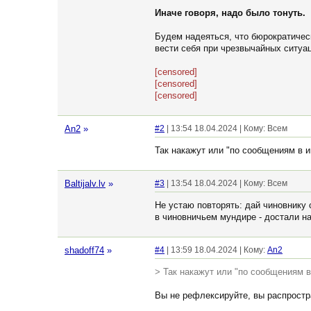
Иначе говоря, надо было тонуть.
Будем надеяться, что бюрократичес
вести себя при чрезвычайных ситуац
[censored]
[censored]
[censored]
An2
»
#2
| 13:54 18.04.2024 | Кому: Всем
Так накажут или "по сообщениям в и
Baltijalv.lv
»
#3
| 13:54 18.04.2024 | Кому: Всем
Не устаю повторять: дай чиновнику с
в чиновничьем мундире - достали на
shadoff74
»
#4
| 13:59 18.04.2024 | Кому:
An2
> Так накажут или "по сообщениям в
Вы не рефлексируйте, вы распростра