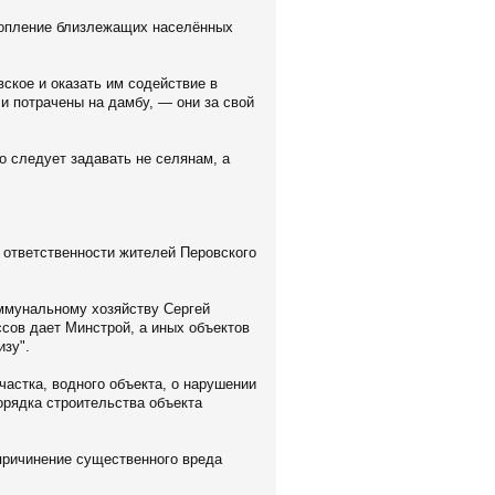
атопление близлежащих населённых
ское и оказать им содействие в
и потрачены на дамбу, — они за свой
 следует задавать не селянам, а
к ответственности жителей Перовского
оммунальному хозяйству Сергей
ссов дает Минстрой, а иных объектов
изу".
частка, водного объекта, о нарушении
орядка строительства объекта
 причинение существенного вреда