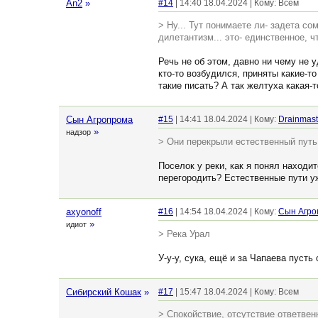
An2
»
#14
| 14:40 18.04.2024 | Кому: Всем
> Ну... Тут понимаете ли- задета со
дилетантизм... это- единственное, ч
Речь не об этом, давно ни чему не 
кто-то возбудился, приняты какие-т
такие писать? А так желтуха какая-т
Сын Агропрома
#15
| 14:41 18.04.2024 | Кому:
Drainmast
»
надзор
> Они перекрыли естественный путь
Поселок у реки, как я понял находи
перегородить? Естественные пути у
axyonoff
#16
| 14:54 18.04.2024 | Кому:
Сын Агро
»
идиот
> Река Урал
У-у-у, сука, ещё и за Чапаева пусть 
Сибирский Кошак
»
#17
| 15:47 18.04.2024 | Кому: Всем
> Спокойствие, отсутствие ответвен