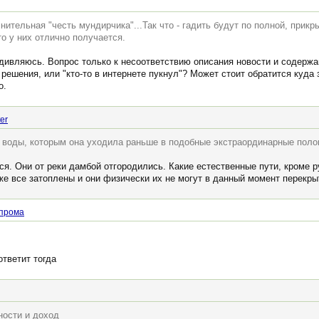
мнительная "честь мундирчика"...Так что - гадить будут по полной, прик
то у них отлично получается.
удивляюсь. Вопрос только к несоответствию описания новости и содержан
о решения, или "кто-то в интернете пукнул"? Может стоит обратится куд
о.
er
 воды, которым она уходила раньше в подобные экстраординарные поло
тся. Они от реки дамбой отгородились. Какие естественные пути, кроме р
же все затоплены и они физически их не могут в данный момент перекры
прома
ответит тогда
ности и доход