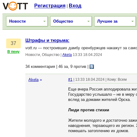
Регистрация
Вход
|
Новости
Общество
Лучшее за
Штрафы и тюрьма:
37
vott.ru
— построивших дамбу оренбуржцев накажут за само
В пену
Новости, Общество
|
Akela
13:33 18.04.2024
34 комментария | 46 за, 9 против
|
Akela
»
#1
| 13:33 18.04.2024 | Кому: Всем
Еще вчера Россия аплодировала жит
Государство услышало – не в меру 
вслед за домами жителей Орска.
Люди против стихии
Жители молодого и достаточно зажи
наводнения, терзающего их регион.
помешать затоплению их домов.