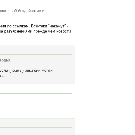
рывая своё бездейсвтие и
ия по ссылкам. Всё-таки "накажут" -
а за разъяснениями прежде чем новости
водья.
усла (поймы) реки они могли
ть.