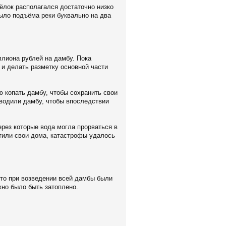
сёлок располагался достаточно низко
было подъёма реки буквально на два
лиона рублей на дамбу. Пока
и делать разметку основной части
 копать дамбу, чтобы сохранить свои
зводили дамбу, чтобы впоследствии
рез которые вода могла прорваться в
итили свои дома, катастрофы удалось
что при возведении всей дамбы были
жно было быть затоплено.