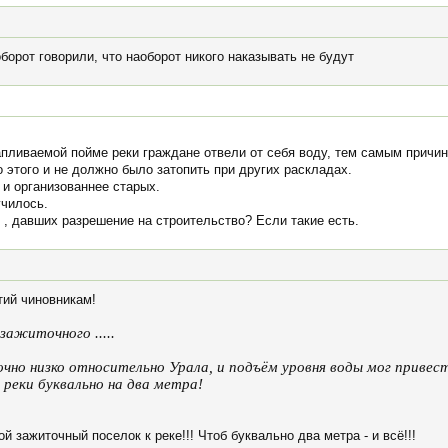
борот говорили, что наоборот никого наказывать не будут
пливаемой пойме реки граждане отвели от себя воду, тем самым причи
 этого и не должно было затопить при других раскладах.
 и организованнее старых.
училось.
 , давших разрешение на строительство? Если такие есть.
тий чиновникам!
ажиточного .....
очно низко относительно Урала, и подъём уровня воды мог привес
реки буквально на два метра!
 зажиточный поселок к реке!!! Чтоб буквально два метра - и всё!!!