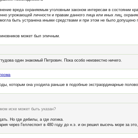
инение вреда охраняемым уголовным законом интересам в состоянии кра
енно угрожающей личности и правам данного лица или иных лиц, охран
е могла быть устранена иными средствами и при этом не было допущено
 чиновников может был эпичным.
ттудова один знакомый Петрович. Пока особо неизвестно ничего.
прома
оды, которым она уходила раньше в подобные экстраординарные полово
емом иске может быть указан?
ать. Но где дебилы, а где логика.
ия через Геллеспонт в 480 году до н.э. и он решил высечь море за это,