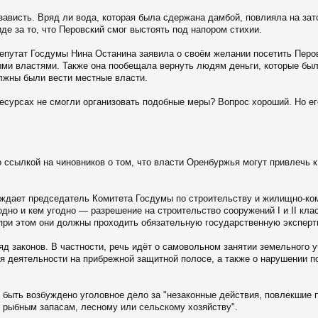
 зависть. Вряд ли вода, которая была сдержана дамбой, повлияла на з
иде за то, что Перовский смог выстоять под напором стихии.
епутат Госдумы Нина Останина заявила о своём желании посетить Перов
ми властями. Также она пообещала вернуть людям деньги, которые был
лжны были вести местные власти.
сурсах не смогли организовать подобные меры? Вопрос хороший. Но его
 ссылкой на чиновников о том, что власти Оренбуржья могут привлечь 
ерждает председатель Комитета Госдумы по строительству и жилищно-к
одно и кем угодно — разрешение на строительство сооружений I и II кла
при этом они должны проходить обязательную государственную эксперт
д законов. В частности, речь идёт о самовольном занятии земельного у
 деятельности на прибрежной защитной полосе, а также о нарушении п
т быть возбуждено уголовное дело за "незаконные действия, повлекшие
 рыбным запасам, лесному или сельскому хозяйству".