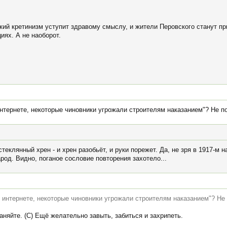
кий кретинизм уступит здравому смыслу, и жители Перовского станут пр
иях. А не наоборот.
нтернете, некоторые чиновники угрожали строителям наказанием"? Не п
теклянный хрен - и хрен разобьёт, и руки порежет. Да, не зря в 1917-м
род. Видно, поганое сословие повторения захотело...
 интернете, некоторые чиновники угрожали строителям наказанием"? Не 
няйте. (С) Ещё желательно завыть, забиться и захрипеть.