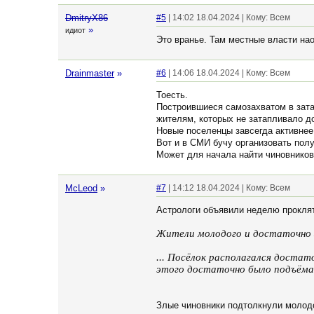
DmitryX86
#5
| 14:02 18.04.2024 | Кому: Всем
»
идиот
Это вранье. Там местные власти нао
Drainmaster
»
#6
| 14:06 18.04.2024 | Кому: Всем
Тоесть.
Построившиеся самозахватом в зата
жителям, которых не затапливало до
Новые поселенцы завсегда активнее
Вот и в СМИ бучу организовать пол
Может для начала найти чиновников
McLeod
»
#7
| 14:12 18.04.2024 | Кому: Всем
Астрологи объявили неделю прокля
Жители молодого и достаточно з
... Посёлок располагался достат
этого достаточно было подъёма 
Злые чиновники подтолкнули молодой