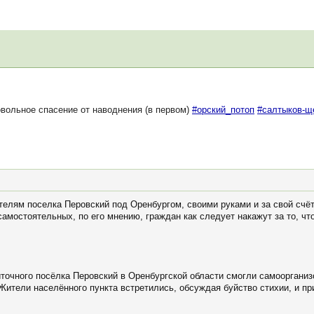
вольное спасение от наводнения (в первом)
#орский_потоп
#салтыков-щ
елям поселка Перовский под Оренбургом, своими руками и за свой счёт
самостоятельных, по его мнению, граждан как следует накажут за то, ч
точного посёлка Перовский в Оренбургской области смогли самоорганиз
 Жители населённого пункта встретились, обсуждая буйство стихии, и п