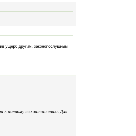
нив ущерб другим, законопослушным
ти к полному его затоплению. Для