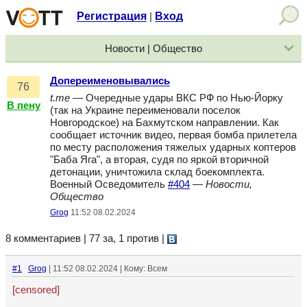
Регистрация
Вход
|
Новости | Общество
Допереименовывались
76
t.me
— Очередные удары ВКС РФ по Нью-Йорку
В пену
(так на Украине переименовали поселок
Новгородское) на Бахмутском направлении. Как
сообщает источник видео, первая бомба прилетела
по месту расположения тяжелых ударных коптеров
"Баба Яга", а вторая, судя по яркой вторичной
детонации, уничтожила склад боекомплекта.
Военный Осведомитель
#404
—
Новости,
Общество
Grog
11:52 08.02.2024
8 комментариев | 77 за, 1 против
|
#1
Grog
| 11:52 08.02.2024 | Кому: Всем
[censored]