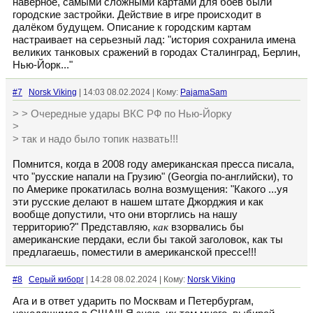
наверное, самыми сложными картами для боев были
городские застройки. Действие в игре происходит в
далёком будущем. Описание к городским картам
настраивает на серьезный лад: "история сохранила имена
великих танковых сражений в городах Сталинград, Берлин,
Нью-Йорк..."
#7
Norsk Viking
| 14:03 08.02.2024 | Кому:
PajamaSam
> > Очередные удары ВКС РФ по Нью-Йорку
>
> так и надо было топик назвать!!!
Помнится, когда в 2008 году американская пресса писала,
что "русские напали на Грузию" (Georgia по-английски), то
по Америке прокатилась волна возмущения: "Какого ...уя
эти русские делают в нашем штате Джорджия и как
вообще допустили, что они вторглись на нашу
территорию?" Представляю,
как
взорвались бы
американские пердаки, если бы такой заголовок, как ты
предлагаешь, поместили в американской прессе!!!
#8
Серый киборг
| 14:28 08.02.2024 | Кому:
Norsk Viking
Ага и в ответ ударить по Москвам и Петербургам,