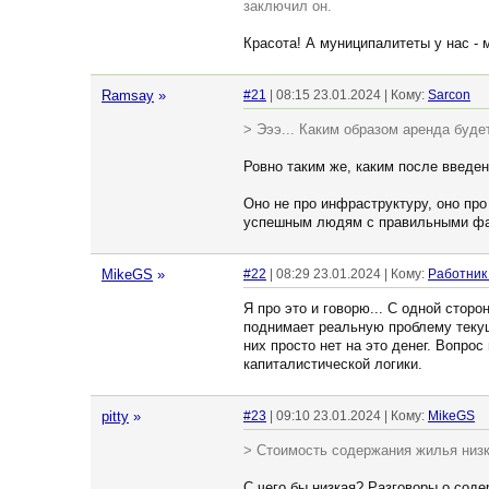
заключил он.
Красота! А муниципалитеты у нас -
Ramsay
»
#21
| 08:15 23.01.2024 | Кому:
Sarcon
> Эээ... Каким образом аренда буд
Ровно таким же, каким после введен
Оно не про инфраструктуру, оно про
успешным людям с правильными ф
MikeGS
»
#22
| 08:29 23.01.2024 | Кому:
Работник
Я про это и говорю... С одной стор
поднимает реальную проблему теку
них просто нет на это денег. Вопро
капиталистической логики.
pitty
»
#23
| 09:10 23.01.2024 | Кому:
MikeGS
> Стоимость содержания жилья низ
С чего бы низкая? Разговоры о соде