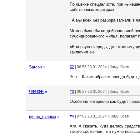
По оценке специалиста, при нынешн
собственных квартирах.
«А мы всех без разбора загнали в 
Можно было бы на добровольной осн
субсидированного жилья, полагает 
«В первую очередь, для малоимущих.
заключил он.
Sarcon
»
#2
| 06:55 23.01.2024 | Кому: Всем
Эээ... Каким образом аренда будет
ЧФЯФВ
»
#3
| 06:57 23.01.2024 | Кому: Всем
Особенно интересно как будет прохо
вечно_пьяный
»
#4
| 07:02 23.01.2024 | Кому: Всем
Ага. А сказать, куда делись средст
такого состояния, что нужно повыша