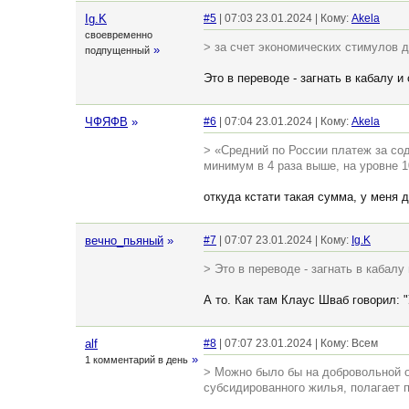
Ig.K
#5
| 07:03 23.01.2024 | Кому:
Akela
своевременно
> за счет экономических стимулов д
»
подпущенный
Это в переводе - загнать в кабалу и
ЧФЯФВ
»
#6
| 07:04 23.01.2024 | Кому:
Akela
> «Средний по России платеж за со
минимум в 4 раза выше, на уровне 1
откуда кстати такая сумма, у меня 
вечно_пьяный
»
#7
| 07:07 23.01.2024 | Кому:
Ig.K
> Это в переводе - загнать в кабалу
А то. Как там Клаус Шваб говорил: "
alf
#8
| 07:07 23.01.2024 | Кому: Всем
»
1 комментарий в день
> Можно было бы на добровольной о
субсидированного жилья, полагает 