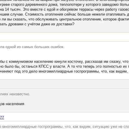
огреве старого деревянного дома, теплопотери у которого заведомо бол
на 14 тысяч. Это вместе с едой и обогревом террасы через работу газово
лучшем случае. Стоимость отопления сейчас больше нежели отапливать 
е ли вы сказать, что обслуживать центральное отопление, которое факт
вать дровами с учётом даже их доставки?
ла одной из самых больших ошибок.
бы с коммунизмом населению кинули косточку, рассказав им сказку, чт
о было бы, останься КПСС у власти. А то что теперь это полностью их г
очиняют под это дело многомиллиардные госпрограммы, что, как видим, 
алиях неизвестно.
дов населения
77
о многомиллиардные госпрограммы, что, как видим, ситуацию уже не спа