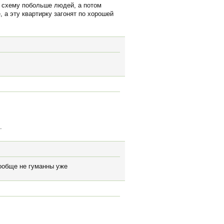
ту схему побольше людей, а потом
 а эту квартирку загонят по хорошей
.
вообще не гуманны уже