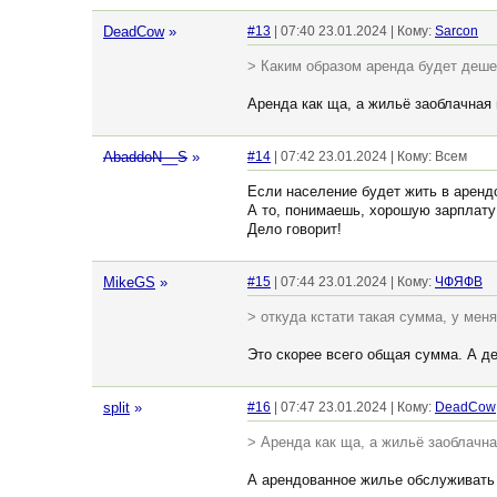
DeadCow
»
#13
| 07:40 23.01.2024 | Кому:
Sarcon
> Каким образом аренда будет деше
Аренда как ща, а жильё заоблачная 
AbaddoN__S
»
#14
| 07:42 23.01.2024 | Кому: Всем
Если население будет жить в аренд
А то, понимаешь, хорошую зарплату
Дело говорит!
MikeGS
»
#15
| 07:44 23.01.2024 | Кому:
ЧФЯФВ
> откуда кстати такая сумма, у мен
Это скорее всего общая сумма. А де
split
»
#16
| 07:47 23.01.2024 | Кому:
DeadCow
> Аренда как ща, а жильё заоблачна
А арендованное жилье обслуживать