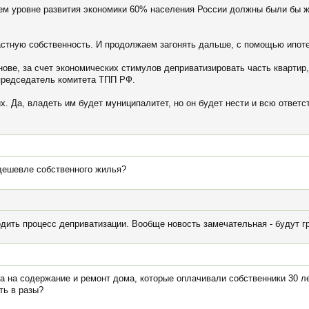
ем уровне развития экономики 60% населения России должны были бы жи
частную собственность. И продолжаем загонять дальше, с помощью ипоте
ове, за счет экономических стимулов деприватизировать часть квартир,
председатель комитета ТПП РФ.
 Да, владеть им будет муниципалитет, но он будет нести и всю ответст
 дешевле собственного жилья?
дить процесс деприватизации. Вообще новость замечательная - будут гр
ва на содержание и ремонт дома, которые оплачивали собственники 30 л
ть в разы?