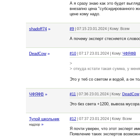
А я сразу знаю как это будет выгля
внезапно цена "субсидированного жи
цене кому надо.
shadoff74
»
#9
| 07:15 23.01.2024 | Кому: Всем
А почему эксперт стесняется слово
DeadCow
»
#10
| 07:17 23.01.2024 | Кому:
ЧФЯФВ
>
> откуда кстати такая сумма, у мен
Это у теб со светом и водой, а он 
ЧФЯФВ
»
#11
| 07:36 23.01.2024 | Кому:
DeadCow
Это без света +1200, вывоза мусора
Тупой школьник
#12
| 07:37 23.01.2024 | Кому: Всем
»
надзор
Я почти уверен, что этот эксперт им
Появление таких экспертов возможн