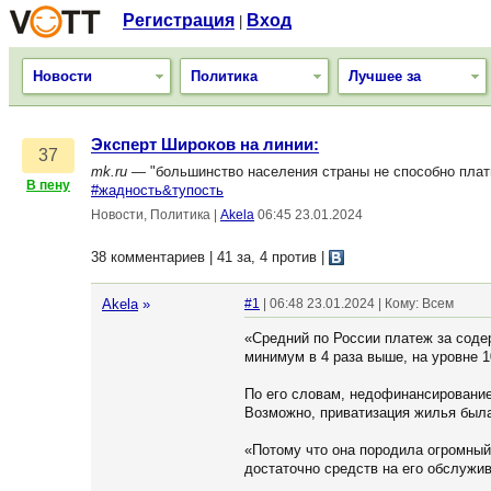
Регистрация
Вход
|
Новости
Политика
Лучшее за
Эксперт Широков на линии:
37
mk.ru
— "большинство населения страны не способно плати
В пену
#жадность&тупость
Новости, Политика
|
Akela
06:45 23.01.2024
38 комментариев | 41 за, 4 против
|
Akela
»
#1
| 06:48 23.01.2024 | Кому: Всем
«Средний по России платеж за соде
минимум в 4 раза выше, на уровне 1
По его словам, недофинансирование 
Возможно, приватизация жилья был
«Потому что она породила огромный
достаточно средств на его обслужив