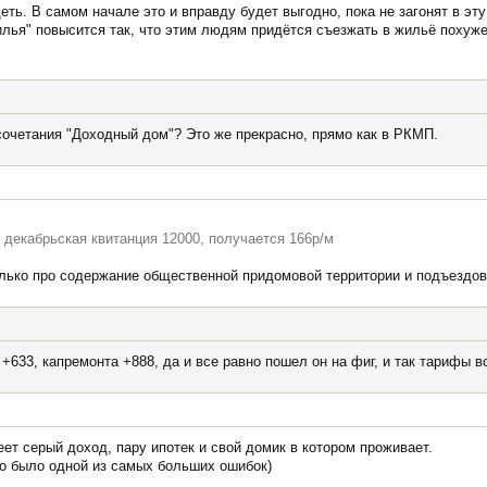
деть. В самом начале это и вправду будет выгодно, пока не загонят в э
лья" повысится так, что этим людям придётся съезжать в жильё похуже,
сочетания "Доходный дом"? Это же прекрасно, прямо как в РКМП.
я декабрьская квитанция 12000, получается 166р/м
только про содержание общественной придомовой территории и подъездов
 +633, капремонта +888, да и все равно пошел он на фиг, и так тарифы 
еет серый доход, пару ипотек и свой домик в котором проживает.
о было одной из самых больших ошибок)