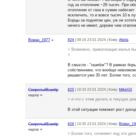
год за отопление ~28 тысяч. При об
отопление от газа в сумме набегает 
исключить, то и вовсе тысяч 10 в 
Борцы за поднятие цен, уж не хотит
ничего не имеет, дороже чем отапли
Вован_1977
»
#24
| 09:16 23.01.2024 | Кому:
Akela
> Возможно, приватизация жилья бы
>
В смысле - "ошибок"? В рамках борь
собственники, что вообще невозможн
решаются уже 30 лет. Более того, с
СвирепыйБамбр
#25
| 10:33 23.01.2024 | Кому:
MikeGS
»
надзор
> и что с этим делать в текущих ре
В этой ситуации поможет рост дохо
СвирепыйБамбр
#26
| 10:35 23.01.2024 | Кому:
Вован_19
»
надзор
> Более того, сочиняют под это дел