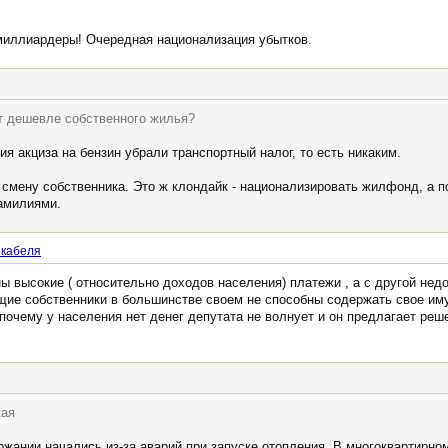
 миллиардеры! Очередная национализация убытков.
ет дешевле собственного жилья?
ия акциза на бензин убрали транспортный налог, то есть никаким.
 смену собственника. Это ж клондайк - национализировать жилфонд, а п
амилиями.
 кабеля
оны высокие ( относительно доходов населения) платежи , а с другой н
щие собственники в большинстве своем не способны содержать свое им
с почему у населения нет денег депутата не волнует и он предлагает ре
кая
ржании начались из-за аварий при запуске отопления. В многоквартирно