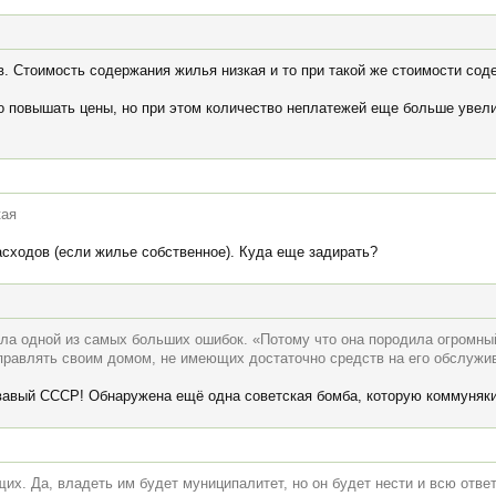
в. Стоимость содержания жилья низкая и то при такой же стоимости со
 повышать цены, но при этом количество неплатежей еще больше увелич
кая
асходов (если жилье собственное). Куда еще задирать?
ла одной из самых больших ошибок. «Потому что она породила огромны
равлять своим домом, не имеющих достаточно средств на его обслужива
вавый СССР! Обнаружена ещё одна советская бомба, которую коммуняк
х. Да, владеть им будет муниципалитет, но он будет нести и всю ответ