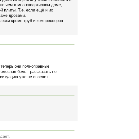
ьше чем в многоквартирном доме,
й плиты. Т.е. если ещё и их
даже дровами.
ически кроме труб и компрессоров
о теперь они полноправные
оловная боль - рассказать не
ситуацию уже не спасает.
сает.