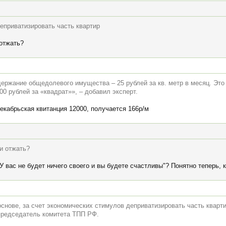
еприватизировать часть квартир
 отжать?
держание общедолевого имущества – 25 рублей за кв. метр в месяц. Эт
00 рублей за «квадрат»», – добавил эксперт.
декабрьская квитанция 12000, получается 166р/м
 и отжать?
У вас не будет ничего своего и вы будете счастливы"? Понятно теперь, к
снове, за счет экономических стимулов деприватизировать часть кварти
председатель комитета ТПП РФ.