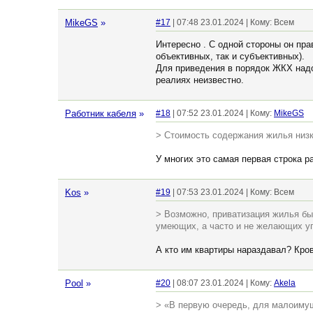
MikeGS
»
#17
| 07:48 23.01.2024 | Кому: Всем
Интересно . С одной стороны он пра
объективных, так и субъективных).
Для приведения в порядок ЖКХ надо
реалиях неизвестно.
Работник кабеля
»
#18
| 07:52 23.01.2024 | Кому:
MikeGS
> Стоимость содержания жилья низ
У многих это самая первая строка р
Kos
»
#19
| 07:53 23.01.2024 | Кому: Всем
> Возможно, приватизация жилья бы
умеющих, а часто и не желающих уп
А кто им квартиры нараздавал? Кро
Pool
»
#20
| 08:07 23.01.2024 | Кому:
Akela
> «В первую очередь, для малоимущи