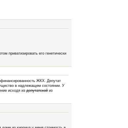
отом приватизировать его генетически
едофинансированность ЖКХ. Депутат
ущество в надлежащем состоянии. У
шение исходя из
депутатской
из
м доме из кирпича у меня стоимость в