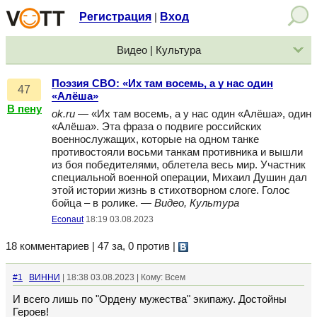
Регистрация
Вход
|
Видео | Культура
Поэзия СВО: «Их там восемь, а у нас один
47
«Алёша»
В пену
ok.ru
— «Их там восемь, а у нас один «Алёша», один
«Алёша». Эта фраза о подвиге российских
военнослужащих, которые на одном танке
противостояли восьми танкам противника и вышли
из боя победителями, облетела весь мир. Участник
специальной военной операции, Михаил Душин дал
этой истории жизнь в стихотворном слоге. Голос
бойца – в ролике. —
Видео, Культура
Econaut
18:19 03.08.2023
18 комментариев | 47 за, 0 против
|
#1
ВИННИ
| 18:38 03.08.2023 | Кому: Всем
И всего лишь по "Ордену мужества" экипажу. Достойны
Героев!