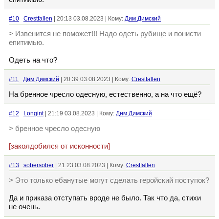
#10
Crestfallen
| 20:13 03.08.2023 | Кому:
Дим Димский
> Извенится не поможет!!! Надо одеть рубище и понисти
епитимью.
Одеть на что?
#11
Дим Димский
| 20:39 03.08.2023 | Кому:
Crestfallen
На бренное чресло одесную, естественно, а на что ещё?
#12
Longint
| 21:19 03.08.2023 | Кому:
Дим Димский
> бренное чресло одесную
[заколдобился от исконности]
#13
sobersober
| 21:23 03.08.2023 | Кому:
Crestfallen
> Это только ебанутые могут сделать геройский поступок?
Да и приказа отступать вроде не было. Так что да, стихи
не очень.