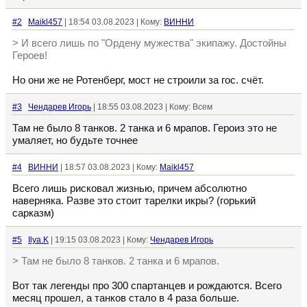
#2
Maikl457
| 18:54 03.08.2023 | Кому:
ВИННИ
> И всего лишь по "Ордену мужества" экипажу. Достойны
Героев!
Но они же не Ротенберг, мост не строили за гос. счёт.
#3
Чендарев Игорь
| 18:55 03.08.2023 | Кому: Всем
Там не было 8 танков. 2 танка и 6 мрапов. Героиз это не
умаляет, но будьте точнее
#4
ВИННИ
| 18:57 03.08.2023 | Кому:
Maikl457
Всего лишь рисковал жизнью, причем абсолютно
наверняка. Разве это стоит тарелки икры? (горький
сарказм)
#5
Ilya.K
| 19:15 03.08.2023 | Кому:
Чендарев Игорь
> Там не было 8 танков. 2 танка и 6 мрапов.
Вот так легенды про 300 спартанцев и рождаются. Всего
месяц прошел, а танков стало в 4 раза больше.