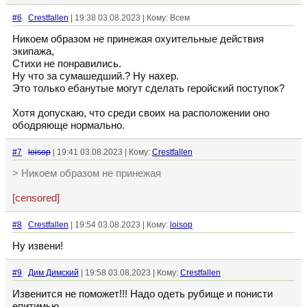
#6
Crestfallen
| 19:38 03.08.2023 | Кому: Всем
Никоем образом не принежая охуительные действия
экипажа,
Стихи не понравились.
Ну что за сумашедший.? Ну нахер.
Это только ебанутые могут сделать геройский поступок?
Хотя допускаю, что среди своих на расположении оно
ободряюще нормально.
#7
loisop
| 19:41 03.08.2023 | Кому:
Crestfallen
> Никоем образом не принежая
[censored]
#8
Crestfallen
| 19:54 03.08.2023 | Кому:
loisop
Ну извени!
#9
Дим Димский
| 19:58 03.08.2023 | Кому:
Crestfallen
Извенится не поможет!!! Надо одеть рубище и понисти
епитимью.