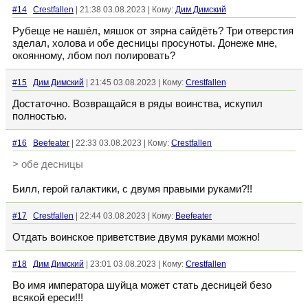
#14
Crestfallen
| 21:38 03.08.2023 | Кому:
Дим Димский
Рубеще не нашéл, мяшок от зярна сайдëть? Три отверстия
зделал, холова и обе десницы просуноты. Донеже мне,
окоянному, лбом пол полировать?
#15
Дим Димский
| 21:45 03.08.2023 | Кому:
Crestfallen
Достаточно. Возвращайся в ряды воинства, искупил
полностью.
#16
Beefeater
| 22:33 03.08.2023 | Кому:
Crestfallen
> обе десницы
Билл, герой галактики, с двумя правыми руками?!!
#17
Crestfallen
| 22:44 03.08.2023 | Кому:
Beefeater
Отдать воинское приветствие двумя руками можно!
#18
Дим Димский
| 23:01 03.08.2023 | Кому:
Crestfallen
Во имя императора шуйца может стать десницей безо
всякой ереси!!!