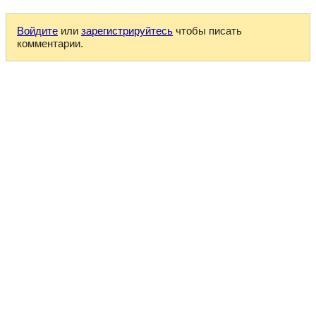
Войдите
или
зарегистрируйтесь
чтобы писать
комментарии.