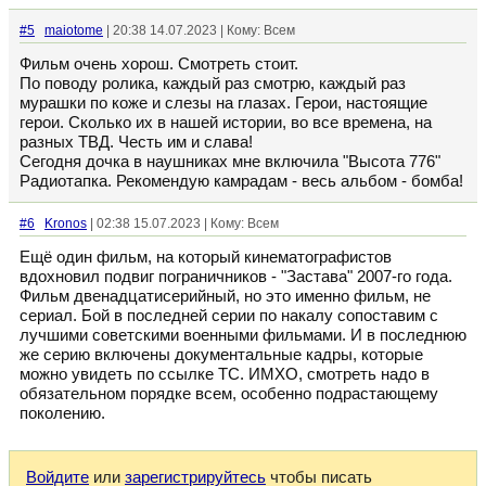
#5
maiotome
| 20:38 14.07.2023 | Кому: Всем
Фильм очень хорош. Смотреть стоит.
По поводу ролика, каждый раз смотрю, каждый раз
мурашки по коже и слезы на глазах. Герои, настоящие
герои. Сколько их в нашей истории, во все времена, на
разных ТВД. Честь им и слава!
Сегодня дочка в наушниках мне включила "Высота 776"
Радиотапка. Рекомендую камрадам - весь альбом - бомба!
#6
Kronos
| 02:38 15.07.2023 | Кому: Всем
Ещё один фильм, на который кинематографистов
вдохновил подвиг пограничников - "Застава" 2007-го года.
Фильм двенадцатисерийный, но это именно фильм, не
сериал. Бой в последней серии по накалу сопоставим с
лучшими советскими военными фильмами. И в последнюю
же серию включены документальные кадры, которые
можно увидеть по ссылке ТС. ИМХО, смотреть надо в
обязательном порядке всем, особенно подрастающему
поколению.
Войдите
или
зарегистрируйтесь
чтобы писать