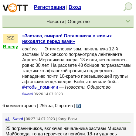
Регистрация
Вход
|
Новости | Общество
«Застава, смирно! Оставшиеся в живых
255
находятся перед вами»
В пену
cont.ws
— Этим словам зам. начальника 12-й
заставы Московского погранотряда лейтенанта
Андрея Мерзликина вчера, 13 июля, исполнилось
ровно 30 лет. На рассвете 48 бойцов погранзаставы
таджикско-афганской границы подверглись
нападению почти 10-кратно превышающей группы
афганских моджахедов. Бойцы приняли бой...
#чтобы_помнили
—
Новости, Общество
Sword
06:26 14.07.2023
6 комментариев | 255 за, 0 против
|
#1
Sword
| 06:27 14.07.2023 | Кому: Всем
25 пограничников, включая начальника заставы Михаила
Майборода, тогда героически погибли. 18-ти удалось