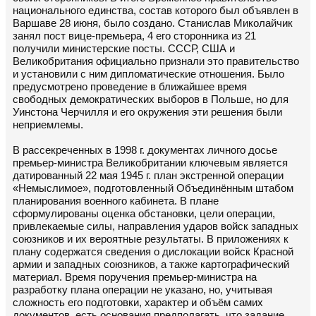
национального единства, состав которого был объявлен в
Варшаве 28 июня, было создано. Станислав Миколайчик
занял пост вице-премьера, 4 его сторонника из 21
получили министерские посты. СССР, США и
Великобритания официально признали это правительство
и установили с ним дипломатические отношения. Было
предусмотрено проведение в ближайшее время
свободных демократических выборов в Польше, но для
Уинстона Черчилля и его окружения эти решения были
неприемлемы.
В рассекреченных в 1998 г. документах личного досье
премьер-министра Великобритании ключевым является
датированный 22 мая 1945 г. план экстренной операции
«Немыслимое», подготовленный Объединённым штабом
планирования военного кабинета. В плане
сформулированы оценка обстановки, цели операции,
привлекаемые силы, направления ударов войск западных
союзников и их вероятные результаты. В приложениях к
плану содержатся сведения о дислокации войск Красной
армии и западных союзников, а также картографический
материал. Время поручения премьер-министра на
разработку плана операции не указано, но, учитывая
сложность его подготовки, характер и объём самих
документов, есть основания предполагать, что задание