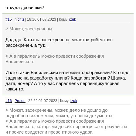
откуда дровишки?
#15
nichts
| 18:16 01.07.2023 | Кому:
jzuk
> Может, засекречены,
Дадада, Катынь рассекречена, молотов-рибентроп
рассекречен, а тут...
> А в параллель можно привести соображения
Василевского
И кто такой Василевский на момент соображений? Кто дал
задание на разработку плана? Когда разработан? Шапка,
дата, номер? А то у вас параллель перпендикулярная
какая-то.
#16
Proton
| 22:22 01.07.2023 | Кому:
jzuk
> Может, засекречены, может, дело не дошло до
подробного изложения, может, утеряны документы.
> А в параллель можно привести соображения
Василевского, которыми до сих пор потрясают резунисты
и прочие свидетели превентивного удара.