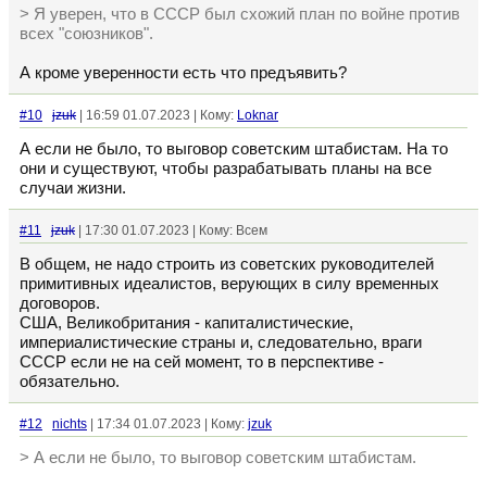
> Я уверен, что в СССР был схожий план по войне против
всех "союзников".
А кроме уверенности есть что предъявить?
#10
jzuk
| 16:59 01.07.2023 | Кому:
Loknar
А если не было, то выговор советским штабистам. На то
они и существуют, чтобы разрабатывать планы на все
случаи жизни.
#11
jzuk
| 17:30 01.07.2023 | Кому: Всем
В общем, не надо строить из советских руководителей
примитивных идеалистов, верующих в силу временных
договоров.
США, Великобритания - капиталистические,
империалистические страны и, следовательно, враги
СССР если не на сей момент, то в перспективе -
обязательно.
#12
nichts
| 17:34 01.07.2023 | Кому:
jzuk
> А если не было, то выговор советским штабистам.