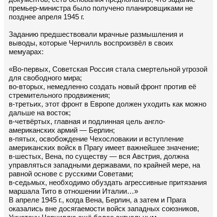
премьер-министра было получено планировщиками не
позднее апреля 1945 г.
Заданию предшествовали мрачные размышления и
выводы, которые Черчилль воспроизвёл в своих
мемуарах:
«Во-первых, Советская Россия стала смертельной угрозой
для свободного мира;
во-вторых, немедленно создать новый фронт против её
стремительного продвижения;
в-третьих, этот фронт в Европе должен уходить как можно
дальше на восток;
в-четвёртых, главная и подлинная цель англо-
американских армий — Берлин;
в-пятых, освобождение Чехословакии и вступление
американских войск в Прагу имеет важнейшее значение;
в-шестых, Вена, по существу — вся Австрия, должна
управляться западными державами, по крайней мере, на
равной основе с русскими Советами;
в-седьмых, необходимо обуздать агрессивные притязания
маршала Тито в отношении Италии…»
В апреле 1945 г., когда Вена, Берлин, а затем и Прага
оказались вне досягаемости войск западных союзников,