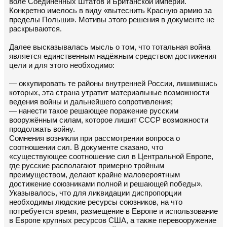
воле Соединённых Штатов и Британской империи.
Конкретно имелось в виду «вытеснить Красную армию за
пределы Польши». Мотивы этого решения в документе не
раскрываются.
Далее высказывалась мысль о том, что тотальная война
является единственным надёжным средством достижения
цели и для этого необходимо:
— оккупировать те районы внутренней России, лишившись
которых, эта страна утратит материальные возможности
ведения войны и дальнейшего сопротивления;
— нанести такое решающее поражение русским
вооружённым силам, которое лишит СССР возможности
продолжать войну.
Сомнения возникли при рассмотрении вопроса о
соотношении сил. В документе сказано, что
«существующее соотношение сил в Центральной Европе,
где русские располагают примерно тройным
преимуществом, делают крайне маловероятным
достижение союзниками полной и решающей победы».
Указывалось, что для ликвидации диспропорции
необходимы людские ресурсы союзников, на что
потребуется время, размещение в Европе и использование
в Европе крупных ресурсов США, а также перевооружение