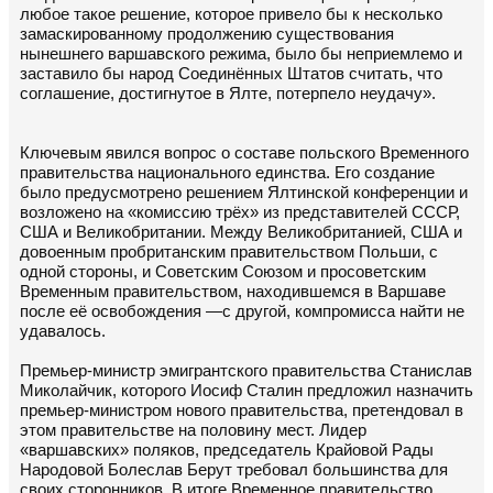
любое такое решение, которое привело бы к несколько
замаскированному продолжению существования
нынешнего варшавского режима, было бы неприемлемо и
заставило бы народ Соединённых Штатов считать, что
соглашение, достигнутое в Ялте, потерпело неудачу».
Ключевым явился вопрос о составе польского Временного
правительства национального единства. Его создание
было предусмотрено решением Ялтинской конференции и
возложено на «комиссию трёх» из представителей СССР,
США и Великобритании. Между Великобританией, США и
довоенным пробританским правительством Польши, с
одной стороны, и Советским Союзом и просоветским
Временным правительством, находившемся в Варшаве
после её освобождения —с другой, компромисса найти не
удавалось.
Премьер-министр эмигрантского правительства Станислав
Миколайчик, которого Иосиф Сталин предложил назначить
премьер-министром нового правительства, претендовал в
этом правительстве на половину мест. Лидер
«варшавских» поляков, председатель Крайовой Рады
Народовой Болеслав Берут требовал большинства для
своих сторонников. В итоге Временное правительство