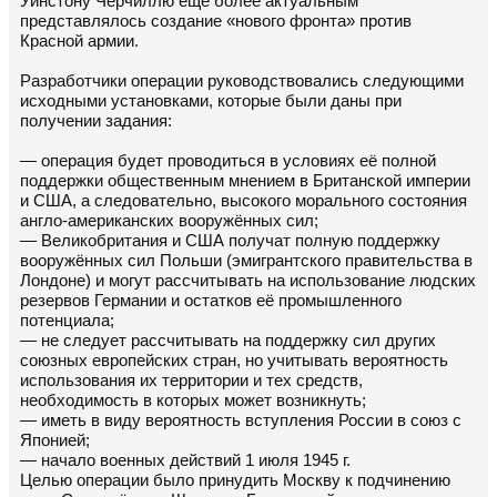
Уинстону Черчиллю ещё более актуальным
представлялось создание «нового фронта» против
Красной армии.
Разработчики операции руководствовались следующими
исходными установками, которые были даны при
получении задания:
— операция будет проводиться в условиях её полной
поддержки общественным мнением в Британской империи
и США, а следовательно, высокого морального состояния
англо-американских вооружённых сил;
— Великобритания и США получат полную поддержку
вооружённых сил Польши (эмигрантского правительства в
Лондоне) и могут рассчитывать на использование людских
резервов Германии и остатков её промышленного
потенциала;
— не следует рассчитывать на поддержку сил других
союзных европейских стран, но учитывать вероятность
использования их территории и тех средств,
необходимость в которых может возникнуть;
— иметь в виду вероятность вступления России в союз с
Японией;
— начало военных действий 1 июля 1945 г.
Целью операции было принудить Москву к подчинению