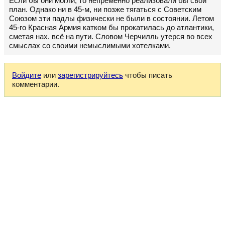
Если бы они могли, то непременно реализовали бы свой
план. Однако ни в 45-м, ни позже тягаться с Советским
Союзом эти падлы физически не были в состоянии. Летом
45-го Красная Армия катком бы прокатилась до атлантики,
сметая нах. всё на пути. Словом Черчилль утерся во всех
смыслах со своими немыслимыми хотелками.
Войдите
или
зарегистрируйтесь
чтобы писать
комментарии.