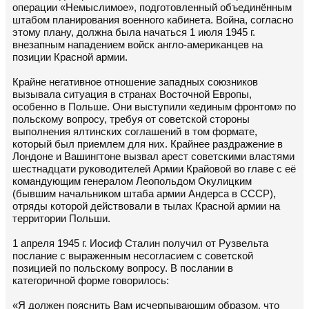
операции «Немыслимое», подготовленный объединённым
штабом планирования военного кабинета. Война, согласно
этому плану, должна была начаться 1 июля 1945 г.
внезапным нападением войск англо-американцев на
позиции Красной армии.
Крайне негативное отношение западных союзников
вызывала ситуация в странах Восточной Европы,
особенно в Польше. Они выступили «единым фронтом» по
польскому вопросу, требуя от советской стороны
выполнения ялтинских соглашений в том формате,
который был приемлем для них. Крайнее раздражение в
Лондоне и Вашингтоне вызвал арест советскими властями
шестнадцати руководителей Армии Крайовой во главе с её
командующим генералом Леопольдом Окулицким
(бывшим начальником штаба армии Андерса в СССР),
отряды которой действовали в тылах Красной армии на
территории Польши.
1 апреля 1945 г. Иосиф Сталин получил от Рузвельта
послание с выраженным несогласием с советской
позицией по польскому вопросу. В послании в
категоричной форме говорилось:
«Я должен пояснить Вам исчерпывающим образом, что