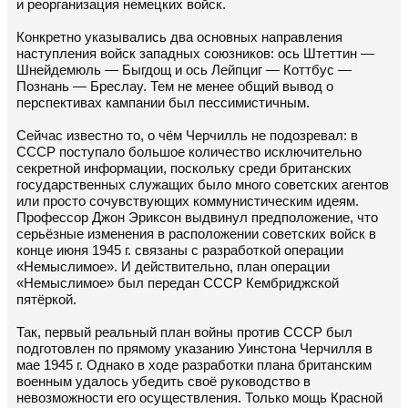
и реорганизация немецких войск.
Конкретно указывались два основных направления
наступления войск западных союзников: ось Штеттин —
Шнейдемюль — Быгдощ и ось Лейпциг — Коттбус —
Познань — Бреслау. Тем не менее общий вывод о
перспективах кампании был пессимистичным.
Сейчас известно то, о чём Черчилль не подозревал: в
СССР поступало большое количество исключительно
секретной информации, поскольку среди британских
государственных служащих было много советских агентов
или просто сочувствующих коммунистическим идеям.
Профессор Джон Эриксон выдвинул предположение, что
серьёзные изменения в расположении советских войск в
конце июня 1945 г. связаны с разработкой операции
«Немыслимое». И действительно, план операции
«Немыслимое» был передан СССР Кембриджской
пятёркой.
Так, первый реальный план войны против СССР был
подготовлен по прямому указанию Уинстона Черчилля в
мае 1945 г. Однако в ходе разработки плана британским
военным удалось убедить своё руководство в
невозможности его осуществления. Только мощь Красной