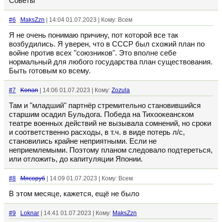
Советы
#6
MaksZzn
| 14:04 01.07.2023 | Кому: Всем
Я не очень понимаю причину, пот которой все так
возбудились. Я уверен, что в СССР был схожий план по
войне против всех "союзников". Это вполне себе
нормальный для любого государства план существования.
Быть готовым ко всему.
#7
Konan
| 14:06 01.07.2023 | Кому:
Zozula
Там и "младший" партнёр стремительно становившийся
старшим осадил Бульдога. Победа на Тихоокеанском
театре военных действий не вызывала сомнений, но сроки
и соответственно расходы, в т.ч. в виде потерь л/с,
становились крайне неприятными. Если не
неприемлемыми. Поэтому планом следовало подтереться,
или отложить, до капитуляции Японии.
#8
Мясоруб
| 14:09 01.07.2023 | Кому: Всем
В этом месяце, кажется, ещё не было
#9
Loknar
| 14:41 01.07.2023 | Кому:
MaksZzn