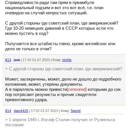
Справедливости ради там прям в преамбуле
национальный подъем и вот это вот всё, т.е. план
очевидно на случай непростых ситуаций.
С другой стороны где советский план, где американский?
Где 10-20 немецких дивизий в СССР которых если что
можно пустить в ход?
Получается все штабисты говно, кроме английских или
дело не только в этом?
#13
jzuk
| 17:42 01.07.2023 | Кому:
nichts
> С другой стороны где советский план, где американский?
Может, засекречены, может, дело не дошло до подробного
изложения, может, утеряны документы.
А в параллель можно привести
[censored]
которыми до сих
пор потрясают резунисты и прочие свидетели
превентивного удара.
#14
stan4420
| 17:52 01.07.2023 | Кому:
Sword
> 1 апреля 1945 г. Иосиф Сталин получил от Рузвельта
послание