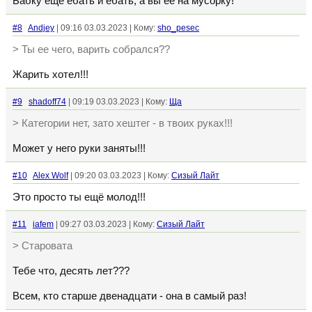
Бабку ещё ебать и ебать, а вы еë на мусорку!
#8
Andjey
| 09:16 03.03.2023 | Кому:
sho_pesec
> Ты ее чего, варить собрался??
Жарить хотел!!!
#9
shadoff74
| 09:19 03.03.2023 | Кому:
Ща
> Категории нет, зато хештег - в твоих руках!!!
Может у него руки заняты!!!
#10
Alex Wolf
| 09:20 03.03.2023 | Кому:
Сизый Лайт
Это просто ты ещё молод!!!
#11
iafem
| 09:27 03.03.2023 | Кому:
Сизый Лайт
> Старовата
Тебе что, десять лет???
Всем, кто старше двенадцати - она в самый раз!