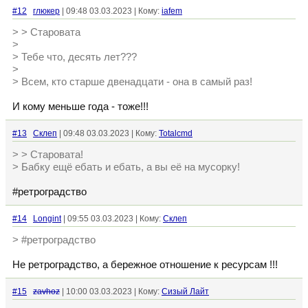
#12
глюкер
| 09:48 03.03.2023 | Кому:
iafem
> > Старовата
>
> Тебе что, десять лет???
>
> Всем, кто старше двенадцати - она в самый раз!
И кому меньше года - тоже!!!
#13
Склеп
| 09:48 03.03.2023 | Кому:
Totalcmd
> > Старовата!
> Бабку ещё ебать и ебать, а вы еë на мусорку!
#ретроградство
#14
Longint
| 09:55 03.03.2023 | Кому:
Склеп
> #ретроградство
Не ретроградство, а бережное отношение к ресурсам !!!
#15
zavhoz
| 10:00 03.03.2023 | Кому:
Сизый Лайт