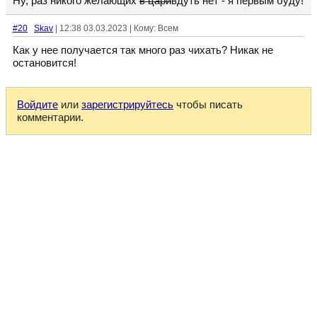
Ну, раз никого желающих
в цари
вдуть нет - я первым буду!
#20
Skav
| 12:38 03.03.2023 | Кому: Всем
Как у нее получается так много раз чихать? Никак не
остановится!
Войдите
или
зарегистрируйтесь
чтобы писать
комментарии.