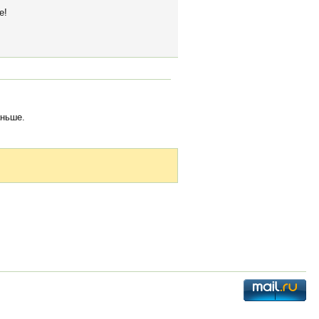
е!
аньше.