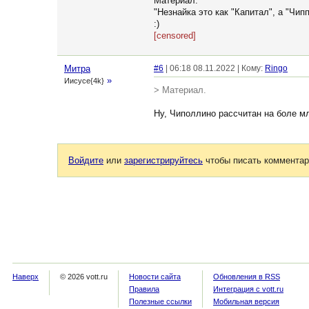
Материал.
"Незнайка это как "Капитал", а "Чи
:)
[censored]
Митра
#6
| 06:18 08.11.2022 | Кому:
Ringo
»
Иисусе{4k}
> Материал.
Ну, Чиполлино рассчитан на боле мл
Войдите
или
зарегистрируйтесь
чтобы писать комментар
Наверх
© 2026 vott.ru
Новости сайта
Обновления в RSS
Правила
Интеграция с vott.ru
Полезные ссылки
Мобильная версия