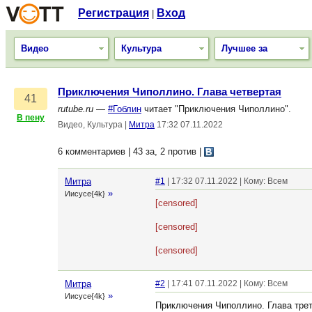
Регистрация
Вход
|
Видео
Культура
Лучшее за
Приключения Чиполлино. Глава четвертая
41
rutube.ru
—
#Гоблин
читает "Приключения Чиполлино".
В пену
Видео, Культура
|
Митра
17:32 07.11.2022
6 комментариев | 43 за, 2 против
|
Митра
#1
| 17:32 07.11.2022 | Кому: Всем
»
Иисусе{4k}
[censored]
[censored]
[censored]
Митра
#2
| 17:41 07.11.2022 | Кому: Всем
»
Иисусе{4k}
Приключения Чиполлино. Глава тре