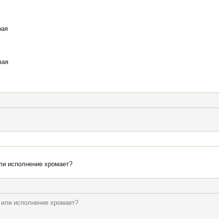
рая
вая
или исполнение хромает?
й или исполнение хромает?