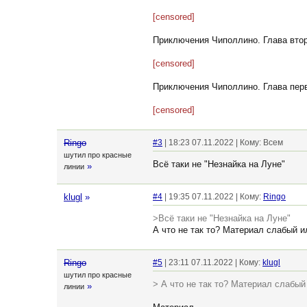
[censored]
Приключения Чиполлино. Глава вто
[censored]
Приключения Чиполлино. Глава пер
[censored]
Ringo
#3
| 18:23 07.11.2022 | Кому: Всем
шутил про красные
Всё таки не "Незнайка на Луне"
»
линии
klugl
»
#4
| 19:35 07.11.2022 | Кому:
Ringo
>Всё таки не "Незнайка на Луне"
А что не так то? Материал слабый 
Ringo
#5
| 23:11 07.11.2022 | Кому:
klugl
шутил про красные
> А что не так то? Материал слабы
»
линии