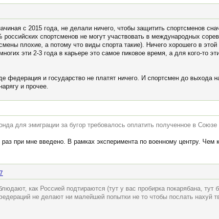
ачиная с 2015 года, не делали ничего, чтобы защитить спортсменов снач
0% российских спортсменов не могут участвовать в международных сорев
смены плохие, а потому что виды спорта такие). Ничего хорошего в этой
ногих эти 2-3 года в карьере это самое пиковое время, а для кого-то эти
 где федерация и государство не платят ничего. И спортсмен до выхода
нарягу и прочее.
нда для эмиграции за бугор требовалось оплатить полученное в Союзе 
к раз при мне введено. В рамках эксперимента по военному центру. Чем к
7
юдают, как Россией подтираются (тут у вас пробирка покарябана, тут бе
федераций не делают ни малейшей попытки не то чтобы послать нахуй тв