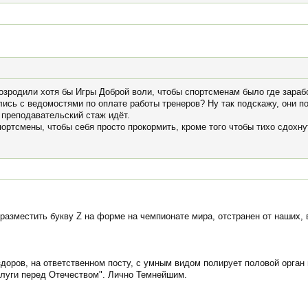
возродили хотя бы Игры Доброй воли, чтобы спортсменам было где зараб
ись с ведомостями по оплате работы тренеров? Ну так подскажу, они 
и преподавательский стаж идёт.
ртсмены, чтобы себя просто прокормить, кроме того чтобы тихо сдохну
разместить букву Z на форме на чемпионате мира, отстранен от наших, 
здоров, на ответственном посту, с умным видом полирует половой орга
луги перед Отечеством". Лично Темнейшим.