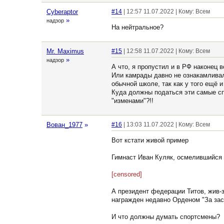
Cyberaptor
#14
| 12:57 11.07.2022 | Кому: Всем
»
надзор
На нейтральное?
Mr. Maximus
#15
| 12:58 11.07.2022 | Кому: Всем
»
надзор
А что, я пропустил и в РФ наконец 
Или камрады давно не ознакамливал
обычной школе, так как у того ещё 
Куда должны податься эти самые спо
"изменами"?!!
Вован_1977
»
#16
| 13:03 11.07.2022 | Кому: Всем
Вот кстати живой пример
Гимнаст Иван Куляк, осмелившийся 
[censored]
А президент федерации Титов, жив-
награжден недавно Орденом "За зас
И что должны думать спортсмены?