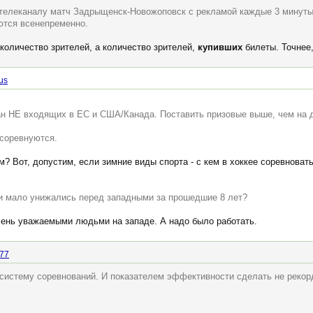
телеканалу матч Задрыщенск-Новожоповск с рекламой каждые 3 минуты.
аются всенепременно.
количество зрителей, а количество зрителей,
купивших
билеты. Точнее,
us
ан НЕ входящих в ЕС и США/Канада. Поставить призовые выше, чем на д
 соревнуются.
? Вот, допустим, если зимние виды спорта - с кем в хоккее соревноват
и мало унижались перед западными за прошедшие 8 лет?
ень уважаемыми людьми на западе. А надо было работать.
77
систему соревнований. И показателем эффективности сделать не рекорд