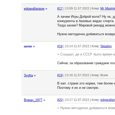
edgarallanpoe
»
#17
| 13:09 11.07.2022 | Кому:
Mr. Maxim
А зачем Игры Доброй воли? Ну ок, д
конкуренты в базовых видах спорта
Тогда зачем? Мировой рекорд можно
Нужно методично добиваться возвращ
acroe
»
#18
| 13:14 11.07.2022 | Кому:
Skaalex
> Слышал, де в СССР было время ко
Сейчас за образование граждане пла
3volta
»
#19
| 13:16 11.07.2022 | Кому: Всем
В кап. стране это норма, тем более
Поэтому я их и не смотрю.
Вован_1977
»
#20
| 13:17 11.07.2022 | Кому:
edgaralla
> Нужно методично добиваться возвр