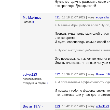
Нужно методично развивать свою си
это зрелище. Для зрителей.
Mr. Maximus
#21
| 13:18 11.07.2022 | Кому:
edgaralla
»
надзор
> А зачем Игры Доброй воли? Ну ок,
Позвать туда представителей стран
это же время.
И пусть европеоиды сами с собой с
> Нужно методично добиваться возв
Это невозможно, так как во многих 
Или ты считаешь, что наши чинуши
votvot123
#22
| 13:39 11.07.2022 | Кому:
Вован_19
передозировка
> И показателем эффективности сде
»
этодругина-форте
И покажут тебе по федеральному те
что, а показатели у нас достигаютс
Вован_1977
»
#23
| 13:42 11.07.2022 | Кому:
votvot123