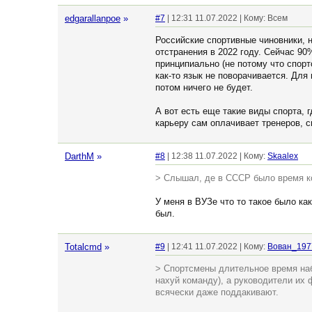
edgarallanpoe
»
#7
| 12:31 11.07.2022 | Кому: Всем
Российские спортивные чиновники, н
отстранения в 2022 году. Сейчас 9
принципиально (не потому что спорт
как-то язык не поворачивается. Для м
потом ничего не будет.
А вот есть еще такие виды спорта,
карьеру сам оплачивает тренеров, с
DarthM
»
#8
| 12:38 11.07.2022 | Кому:
Skaalex
> Слышал, де в СССР было время ко
У меня в ВУЗе что то такое было ка
был.
Totalcmd
»
#9
| 12:41 11.07.2022 | Кому:
Вован_197
> Спортсмены длительное время набл
нахуй команду), а руководители их 
всячески даже поддакивают.