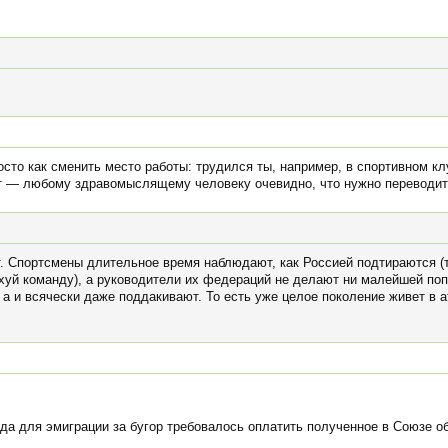
осто как сменить место работы: трудился ты, например, в спортивном кл
т — любому здравомыслящему человеку очевидно, что нужно переводить
. Спортсмены длительное время наблюдают, как Россией подтираются (ту
ахуй команду), а руководители их федераций не делают ни малейшей поп
, а и всячески даже поддакивают. То есть уже целое поколение живет в а
а для эмиграции за бугор требовалось оплатить полученное в Союзе о