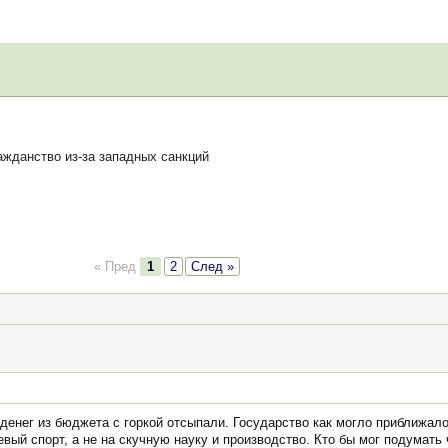
жданство из-за западных санкций
« Пред
1
2
След »
 денег из бюджета с горкой отсыпали. Государство как могло приближал
вый спорт, а не на скучную науку и производство. Кто бы мог подумать