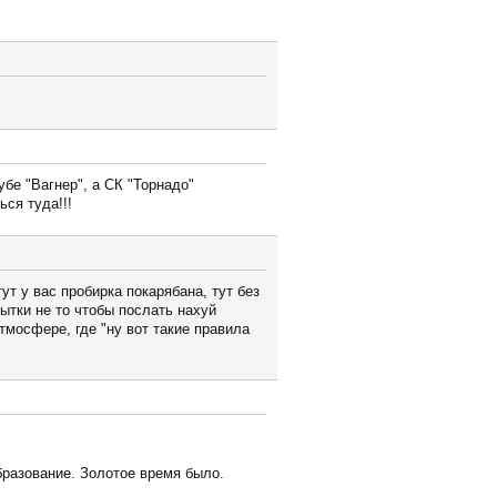
убе "Вагнер", а СК "Торнадо"
ся туда!!!
т у вас пробирка покарябана, тут без
ытки не то чтобы послать нахуй
тмосфере, где "ну вот такие правила
бразование. Золотое время было.