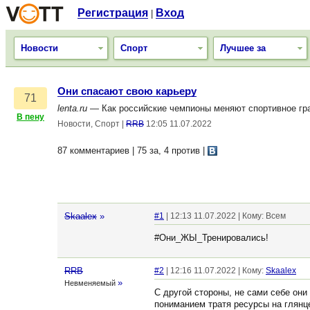
Регистрация
Вход
|
Новости
Спорт
Лучшее за
Они спасают свою карьеру
71
lenta.ru
— Как российские чемпионы меняют спортивное гра
В пену
Новости, Спорт
|
RRB
12:05 11.07.2022
87 комментариев | 75 за, 4 против
|
Skaalex
»
#1
| 12:13 11.07.2022 | Кому: Всем
#Они_ЖЫ_Тренировались!
RRB
#2
| 12:16 11.07.2022 | Кому:
Skaalex
»
Невменяемый
С другой стороны, не сами себе они
пониманием тратя ресурсы на глянце