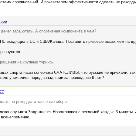
стему соревнований. И показателем эффективности сделать не рекорды,
npoe
 денег заработать. А спортивная компонента в чем?
 НЕ входящих в ЕС и США/Канада. Поставить призовые выше, чем на дру
оревнуются.
ращения на крупные турниры.
видах спорта наши соперники СЧАТСЛИВЫ, что русские не приехали, так
 мало унижались перед западными за прошедшие 8 лет?
77
лать не рекорды, а кассовые сборы.
леканалу матч Задрыщенск-Новожоповск с рекламой каждые 3 минуты. А
я всенепременно.