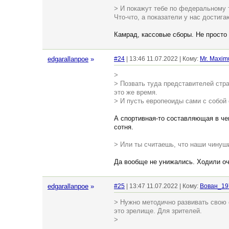
> И покажут тебе по федеральному 
Что-что, а показатели у нас достиг
Камрад, кассовые сборы. Не просто 
edgarallanpoe
»
#24
| 13:46 11.07.2022 | Кому:
Mr. Maxim
>
> Позвать туда представителей стр
это же время.
> И пусть европеоиды сами с собой
А спортивная-то составляющая в чем
сотня.
> Или ты считаешь, что наши чинуш
Да вообще не унижались. Ходили оч
edgarallanpoe
»
#25
| 13:47 11.07.2022 | Кому:
Вован_19
> Нужно методично развивать свою 
это зрелище. Для зрителей.
>