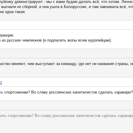
 публику демонстрируют - мы с вами будем делать всё, что хотим. Личн
 выгнали из сборной, и она ушла в Белоруссию, и там завоевала всё, чт
не одна такая.
Франции.
 из русских чемпионов (и подпалить жопы всем еуропейцам).
анство меняют, чем выступают за команду, где нет ни названия страны, н
K}
ь спортсменам? Во славу россиянских капиталистов сделать харакири?
ить спортсменам? Во славу россиянских капиталистов сделать харакир