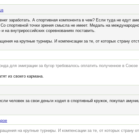
us
енег заработать. А спортивная компонента в чем? Если туда не едут ам
. Со спортивной точки зрения смысла не имеет. Медаль на международно
 и на внутрироссийских соревнованиях поставить.
ения на крупные турниры. И компенсации за те, от которых страну отст
нда для эмиграции за бугор требовалось оплатить полученное в Союзе 
тят из своего кармана.
 если человек за свои деньги ходил в спортивный кружок, покупал амуни
npoe
ащения на крупные турниры. И компенсации за те, от которых страну отс