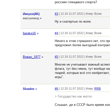
россиян глянцевого спорта?
Иисусе{4K}
#3
| 12:16 11.07.2022 | Кому: Всем
»
виртуаловод
Ну и скатертью по жопе.
baraka16
»
#4
| 12:16 11.07.2022 | Кому: Всем
Ничего в этом страшного нет, это пр
предложил более выгодный контрак
Вован_1977
»
#5
| 12:19 11.07.2022 | Кому: Всем
Многие не учитывают важный аспект
флага, тут без гимна, тут вообще н
тварей, которые всё это изобретают
игры".
Skaalex
»
#6
| 12:20 11.07.2022 | Кому:
RRB
> Государство как могло
Слышал, де в СССР было время конд