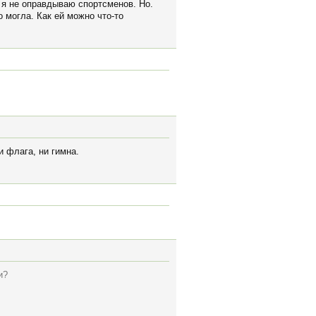
о я не оправдываю спортсменов. Но.
о могла. Как ей можно что-то
и флага, ни гимна.
и?