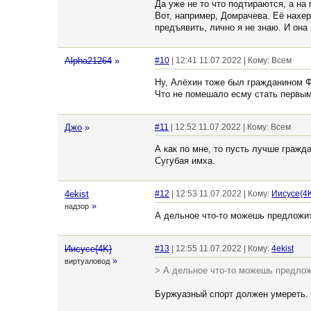
Да уже не то что подтираются, а на
Вот, например, Домрачева. Её нахер
предъявить, лично я не знаю. И она 
Alpha21264
»
#10
| 12:41 11.07.2022 | Кому: Всем
Ну, Алёхин тоже был гражданином 
Что не помешало есму стать первым
Джо
»
#11
| 12:52 11.07.2022 | Кому: Всем
А как по мне, то пусть лучше гражд
Сугубая имха.
4ekist
#12
| 12:53 11.07.2022 | Кому:
Иисусе{4
»
надзор
А дельное что-то можешь предложит
Иисусе{4K}
#13
| 12:55 11.07.2022 | Кому:
4ekist
»
виртуаловод
> А дельное что-то можешь предлож
Буржуазный спорт должен умереть.