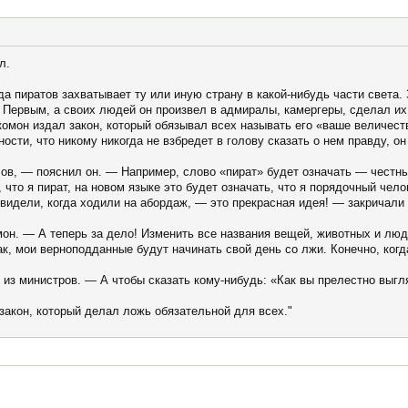
л.
да пиратов захватывает ту или иную страну в какой-нибудь части света
Первым, а своих людей он произвел в адмиралы, камергеры, сделал и
омон издал закон, который обязывал всех называть его «ваше величест
ности, что никому никогда не взбредет в голову сказать о нем правду, 
ов, — пояснил он. — Например, слово «пират» будет означать — честны
 что я пират, на новом языке это будет означать, что я порядочный чело
видели, когда ходили на абордаж, — это прекрасная идея! — закричал
. — А теперь за дело! Изменить все названия вещей, животных и люд
ак, мои верноподданные будут начинать свой день со лжи. Конечно, когд
из министров. — А чтобы сказать кому-нибудь: «Как вы прелестно выгл
акон, который делал ложь обязательной для всех."