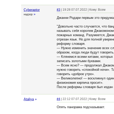
Cyberaptor
#3
| 19:28 07.07.2022 | Кому: Всем
»
надзор
Джанни Родари первым это придума
"Довольно часто случается, что бан
называть себя королем Джакомоном 
пожарных команд. Разумеется, Джак
отрезан язык. Но для полной уверен
реформу словаря.
— Нужно изменить значение всех сл
образом, когда люди будут говорить,
— Клянемся всеми китами, которых 
записать золотыми буквами.
— Всем ясно? — продолжал Джакомон
нужно говорить «спокойной ночи». Т
говорить «доброе утро».
— Великолепно! — воскликнул один 
физиономия кирпича просит».
После реформы словаря был издан з
Ataliya
»
#4
| 22:12 07.07.2022 | Кому: Всем
Опять панорама подсказывает.