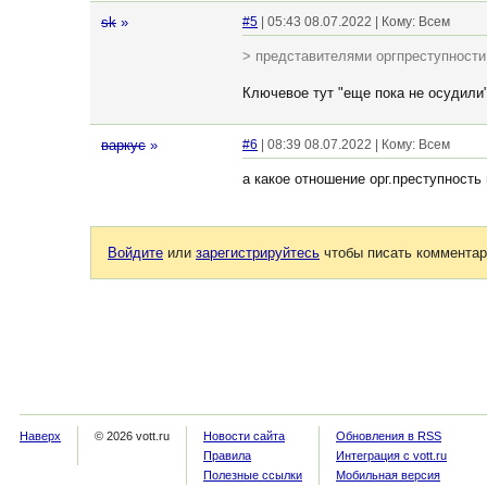
sk
»
#5
| 05:43 08.07.2022 | Кому: Всем
> представителями оргпреступности
Ключевое тут "еще пока не осудили"
варкус
»
#6
| 08:39 08.07.2022 | Кому: Всем
а какое отношение орг.преступность
Войдите
или
зарегистрируйтесь
чтобы писать комментар
Наверх
© 2026 vott.ru
Новости сайта
Обновления в RSS
Правила
Интеграция с vott.ru
Полезные ссылки
Мобильная версия