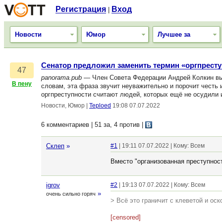
Регистрация
Вход
|
Новости
Юмор
Лучшее за
Сенатор предложил заменить термин «оргпресту
47
panorama.pub
— Член Совета Федерации Андрей Колкин выст
В пену
словам, эта фраза звучит неуважительно и порочит честь
оргпреступности считают людей, которых ещё не осудили 
Новости, Юмор
|
Teploed
19:08 07.07.2022
6 комментариев | 51 за, 4 против
|
Склеп
»
#1
| 19:11 07.07.2022 | Кому: Всем
Вместо "организованная преступнос
igrov
#2
| 19:13 07.07.2022 | Кому: Всем
»
очень сильно горяч
> Всё это граничит с клеветой и ос
[censored]