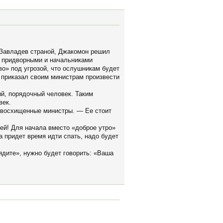
. Завладев страной, Джакомон решил
х придворными и начальниками
во» под угрозой, что ослушникам будет
он приказал своим министрам произвести
й, порядочный человек. Таким
век.
и восхищенные министры. — Ее стоит
ей! Для начала вместо «доброе утро»
а придет время идти спать, надо будет
ядите», нужно будет говорить: «Ваша