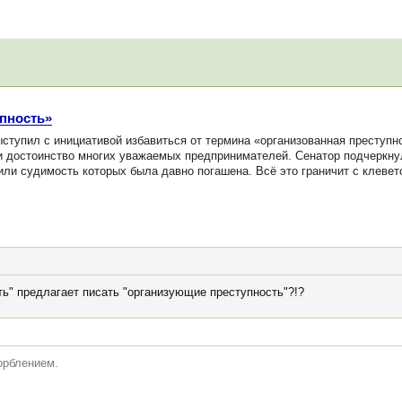
пность»
упил с инициативой избавиться от термина «организованная преступно
 и достоинство многих уважаемых предпринимателей. Сенатор подчеркну
или судимость которых была давно погашена. Всё это граничит с клевет
ть" предлагает писать "организующие преступность"?!?
корблением.