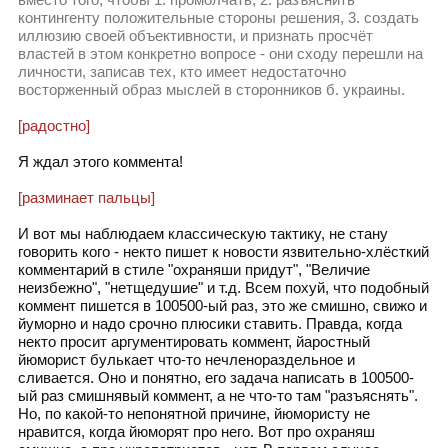
вместо того, чтобы 1. промолчать, 2. разъяснить
контингенту положительные стороны решения, 3. создать
иллюзию своей объективности, и признать просчёт
властей в этом конкретно вопросе - они сходу перешли на
личности, записав тех, кто имеет недостаточно
восторженный образ мыслей в сторонников б. украины.
[радостно]
Я ждал этого коммента!
[разминает пальцы]
И вот мы наблюдаем классическую тактику, не стану
говорить кого - некто пишет к новости язвительно-хлёсткий
комментарий в стиле "охраняши придут", "Величие
неизбежно", "нетщедушие" и т.д. Всем похуй, что подобный
коммент пишется в 100500-ый раз, это же смишно, свижо и
йуморно и надо срочно плюсики ставить. Правда, когда
некто просит аргументировать коммент, йаростный
йюморист булькает что-то нечленораздельное и
сливается. Оно и понятно, его задача написать в 100500-
ый раз смишнявый коммент, а не что-то там "разъяснять".
Но, по какой-то непонятной причине, йюмористу не
нравится, когда йюморят про него. Вот про охраняш