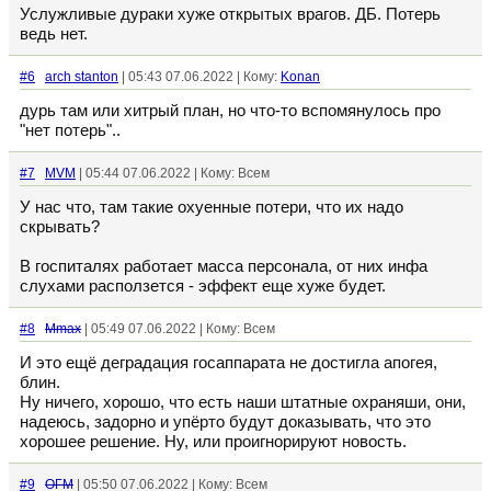
Услужливые дураки хуже открытых врагов. ДБ. Потерь
ведь нет.
#6
arch stanton
| 05:43 07.06.2022 | Кому:
Konan
дурь там или хитрый план, но что-то вспомянулось про
"нет потерь"..
#7
MVM
| 05:44 07.06.2022 | Кому: Всем
У нас что, там такие охуенные потери, что их надо
скрывать?
В госпиталях работает масса персонала, от них инфа
слухами расползется - эффект еще хуже будет.
#8
Mmax
| 05:49 07.06.2022 | Кому: Всем
И это ещё деградация госаппарата не достигла апогея,
блин.
Ну ничего, хорошо, что есть наши штатные охраняши, они,
надеюсь, задорно и упёрто будут доказывать, что это
хорошее решение. Ну, или проигнорируют новость.
#9
ОГМ
| 05:50 07.06.2022 | Кому: Всем