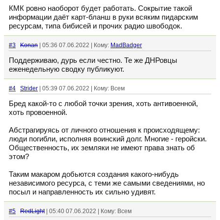
КМК ровно наоборот будет работать. Сокрытие такой
информации даёт карт-бланш в руки всяким пидарским
ресурсам, типа бибисей и прочих радио швободок.
#3
Konan
| 05:36 07.06.2022 | Кому:
MadBadger
Поддерживаю, дурь если честно. Те же ДНРовцы
еженедельную сводку публикуют.
#4
Strider
| 05:39 07.06.2022 | Кому: Всем
Бред какой-то с любой точки зрения, хоть антивоенной,
хоть провоенной.
Абстрагируясь от личного отношения к происходящему:
люди погибли, исполняя воинский долг. Многие - геройски.
Общественность, их земляки не имеют права знать об
этом?
Таким макаром добьются создания какого-нибудь
независимого ресурса, с теми же самыми сведениями, но
посыл и направленность их сильно удивят.
#5
RedLight
| 05:40 07.06.2022 | Кому: Всем