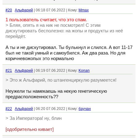
#20
Альфарий
| 06:18 07.06.2022 | Кому:
Mmax
1 пользователь считает, что это спам.
> Бляя, опять я на ник не посмотрел! С этим
дискутировать бесполезно: на жопы и продукты из неё
перейдёт.
А ты и не дискутировал. Ты булькнул и слился. А вот 11-17
был не такой умный и самоубился. Аж два раза. Но для
коричневожопых это нормально
#21
Альфарий
| 06:19 07.06.2022 | Кому:
Konan
> Это ж Альфарий, по штангенциркулю разумеется!
Неужели ты намекаешь на некую генетическую
предрасположенность??
#22
Альфарий
| 06:20 07.06.2022 | Кому:
баучан
> За Императора! ну, блин
[одобрительно кивает]