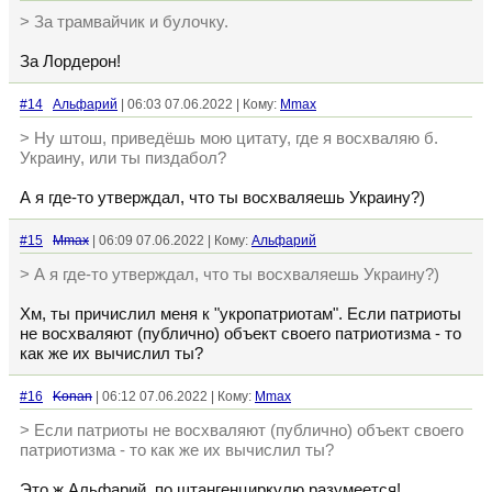
> За трамвайчик и булочку.
За Лордерон!
#14
Альфарий
| 06:03 07.06.2022 | Кому:
Mmax
> Ну штош, приведёшь мою цитату, где я восхваляю б.
Украину, или ты пиздабол?
А я где-то утверждал, что ты восхваляешь Украину?)
#15
Mmax
| 06:09 07.06.2022 | Кому:
Альфарий
> А я где-то утверждал, что ты восхваляешь Украину?)
Хм, ты причислил меня к "укропатриотам". Если патриоты
не восхваляют (публично) объект своего патриотизма - то
как же их вычислил ты?
#16
Konan
| 06:12 07.06.2022 | Кому:
Mmax
> Если патриоты не восхваляют (публично) объект своего
патриотизма - то как же их вычислил ты?
Это ж Альфарий, по штангенциркулю разумеется!