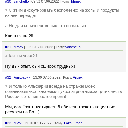
#30
vanchello
| 09:52 07.06.2022 | Кому:
Mmax
> С этим дискутировать бесполезно: на жопы и продукты
из неё перейдёт.
> Но для коричневожопых это нормально
Как ты знал?!!
#31
Mmax
| 10:03 07.06.2022 | Кому:
vanchello
> Как ты знал?!!
Ну дык опыт, сын ошибок трудных!
#32
Альфарий
| 13:39 07.06.2022 | Кому:
Айзек
> И только Альфарий всегда на страже! Всех
сомневающихся заклеймит укропатриотами,защитив честь
России в это непростое время!
Мм, сам Грант нистирпел. Любитель таскать нацисткие
ресурсы на Вотт)
#33
MVM
| 19:10 07.06.2022 | Кому:
Loko-Timer