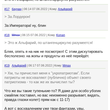
#17
баучан
| 06:14 07.06.2022 | Кому:
Альфарий
> За Лордерон!
За Императора! ну, блин
#18
Mmax
| 06:15 07.06.2022 | Кому:
Konan
> Это ж Альфарий, по штангенциркулю разумеется!
Бляя, опять я на ник не посмотрел! С этим дискутировать
бесполезно: на жопы и продукты из неё перейдёт.
#19
Альфарий
| 06:17 07.06.2022 | Кому:
Mmax
> Хм, ты причислил меня к "укропатриотам". Если
патриоты не восхваляют (публично) объект своего
патриотизма - то как же их вычислил ты?
Что же вы такие тупенькие-то? Я даже для особо убогих
смайлик поставил, но вас неизменно разрывает, видать,
правда глазки колет) прям как с 11-17)
А вот с восхвалением уже твои фантазии, увы.