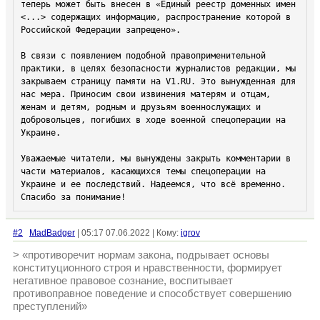
теперь может быть внесен в «Единый реестр доменных имен 
<...> содержащих информацию, распространение которой в 
Российской Федерации запрещено».

В связи с появлением подобной правоприменительной 
практики, в целях безопасности журналистов редакции, мы 
закрываем страницу памяти на V1.RU. Это вынужденная для 
нас мера. Приносим свои извинения матерям и отцам, 
женам и детям, родным и друзьям военнослужащих и 
добровольцев, погибших в ходе военной спецоперации на 
Украине.

Уважаемые читатели, мы вынуждены закрыть комментарии в 
части материалов, касающихся темы спецоперации на 
Украине и ее последствий. Надеемся, что всё временно. 
Спасибо за понимание! 
#2
MadBadger
| 05:17 07.06.2022 | Кому:
igrov
> «противоречит нормам закона, подрывает основы
конституционного строя и нравственности, формирует
негативное правовое сознание, воспитывает
противоправное поведение и способствует совершению
преступлений»