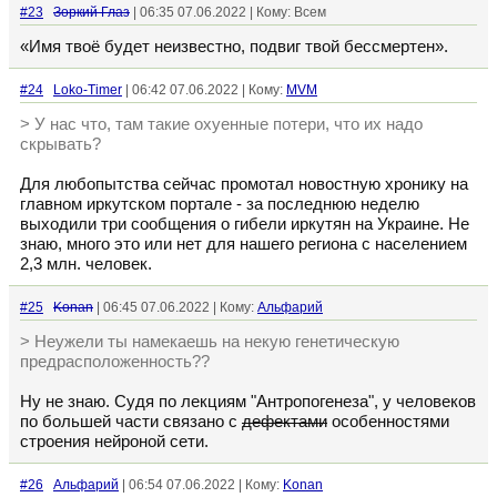
#23
Зоркий Глаз
| 06:35 07.06.2022 | Кому: Всем
«Имя твоё будет неизвестно, подвиг твой бессмертен».
#24
Loko-Timer
| 06:42 07.06.2022 | Кому:
MVM
> У нас что, там такие охуенные потери, что их надо
скрывать?
Для любопытства сейчас промотал новостную хронику на
главном иркутском портале - за последнюю неделю
выходили три сообщения о гибели иркутян на Украине. Не
знаю, много это или нет для нашего региона с населением
2,3 млн. человек.
#25
Konan
| 06:45 07.06.2022 | Кому:
Альфарий
> Неужели ты намекаешь на некую генетическую
предрасположенность??
Ну не знаю. Судя по лекциям "Антропогенеза", у человеков
по большей части связано с
дефектами
особенностями
строения нейроной сети.
#26
Альфарий
| 06:54 07.06.2022 | Кому:
Konan