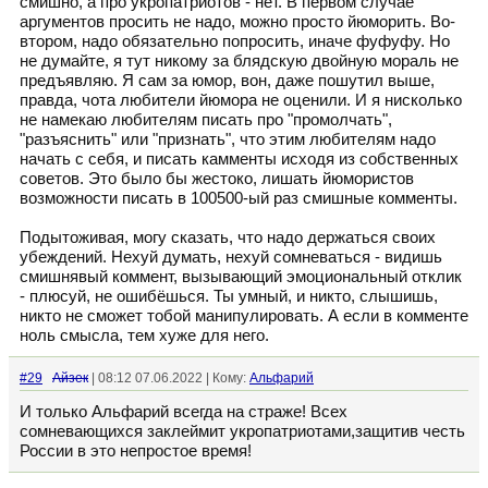
смишно, а про укропатриотов - нет. В первом случае
аргументов просить не надо, можно просто йюморить. Во-
втором, надо обязательно попросить, иначе фуфуфу. Но
не думайте, я тут никому за блядскую двойную мораль не
предъявляю. Я сам за юмор, вон, даже пошутил выше,
правда, чота любители йюмора не оценили. И я нисколько
не намекаю любителям писать про "промолчать",
"разъяснить" или "признать", что этим любителям надо
начать с себя, и писать камменты исходя из собственных
советов. Это было бы жестоко, лишать йюмористов
возможности писать в 100500-ый раз смишные комменты.
Подытоживая, могу сказать, что надо держаться своих
убеждений. Нехуй думать, нехуй сомневаться - видишь
смишнявый коммент, вызывающий эмоциональный отклик
- плюсуй, не ошибёшься. Ты умный, и никто, слышишь,
никто не сможет тобой манипулировать. А если в комменте
ноль смысла, тем хуже для него.
#29
Айзек
| 08:12 07.06.2022 | Кому:
Альфарий
И только Альфарий всегда на страже! Всех
сомневающихся заклеймит укропатриотами,защитив честь
России в это непростое время!