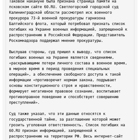
Таковой накануне была признана страница памяти на 
псковском сайте 60.RU. Светлогорский городской суд 
Калининградской области рассмотрел иск военного 
прокурора 73-й военной прокуратуры гарнизона 
Балтийского флота, который потребовал признать список 
погибших на Украине военных информацией, запрещенной к 
распространению в Российской Федерации. Представитель 
Роскомнадзора поддержал мнение прокуратуры.

Выслушав стороны, суд пришел к выводу, что список 
погибших военных на Украине является сведениями, 
«раскрывающими потери личного состава в военное время, 
в мирное время в период проведения специальных 
операций», а обеспечение свободного доступа к такой 
информации «противоречит нормам закона, подрывает 
основы конституционного строя и нравственности, 
формирует негативное правовое сознание, воспитывает 
противоправное поведение и способствует совершению 
преступлений».

Суд также указал, что эти данные относятся к 
государственной тайне, за разглашение которой может 
грозить уголовная ответственность. Список погибших на 
60.RU признан информацией, запрещенной к 
распространению на территории РФ. Весь интернет-сайт 