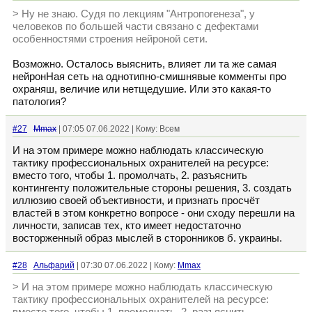
> Ну не знаю. Судя по лекциям "Антропогенеза", у
человеков по большей части связано с дефектами
особенностями строения нейроной сети.
Возможно. Осталось выяснить, влияет ли та же самая
нейронНая сеть на однотипно-смишнявые комменты про
охраняш, величие или нетщедушие. Или это какая-то
патология?
#27
Mmax
| 07:05 07.06.2022 | Кому: Всем
И на этом примере можно наблюдать классическую
тактику профессиональных охранителей на ресурсе:
вместо того, чтобы 1. промолчать, 2. разъяснить
контингенту положительные стороны решения, 3. создать
иллюзию своей объективности, и признать просчёт
властей в этом конкретно вопросе - они сходу перешли на
личности, записав тех, кто имеет недостаточно
восторженный образ мыслей в сторонников б. украины.
#28
Альфарий
| 07:30 07.06.2022 | Кому:
Mmax
> И на этом примере можно наблюдать классическую
тактику профессиональных охранителей на ресурсе: