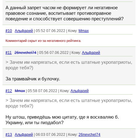
А данный запрет часом не формирует ли негативное
правовое сознание, воспитывает противоправное
поведение и способствует совершению преступлений?
#10
Альфарий
| 05:52 07.06.2022 | Кому:
Mmax
Комментарий скрыт из-за негативного рейтинга.
#11
26nevchel74
| 05:56 07.06.2022 | Кому:
Альфарий
> Зачем им напрягаться, если есть штатные укропатриоты,
вроде тебя?)
За трамвайчик и булочку.
#12
Mmax
| 05:58 07.06.2022 | Кому:
Альфарий
> Зачем им напрягаться, если есть штатные укропатриоты,
вроде тебя?)
Ну штош, приведёшь мою цитату, где я восхваляю б.
Украину, или ты пиздабол?
#13
Альфарий
| 06:03 07.06.2022 | Кому:
26nevchel74