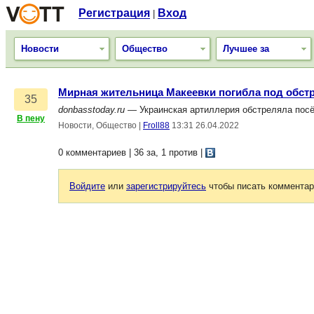
Регистрация
Вход
|
Новости
Общество
Лучшее за
Мирная жительница Макеевки погибла под обст
35
donbasstoday.ru
— Украинская артиллерия обстреляла посёл
В пену
Новости, Общество
|
Froll88
13:31 26.04.2022
0 комментариев | 36 за, 1 против
|
Войдите
или
зарегистрируйтесь
чтобы писать комментар