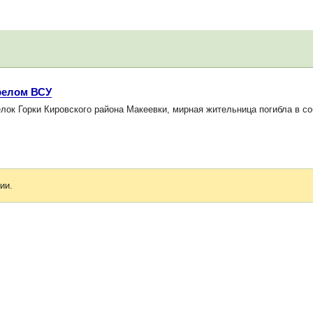
релом ВСУ
ок Горки Кировского района Макеевки, мирная жительница погибла в с
ии.