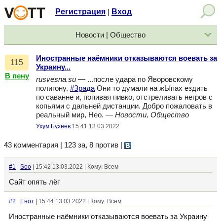
Регистрация
Вход
|
Новости | Общество
Иностранные наёмники отказываются воевать за
115
Украину...
В пену
rusvesna.su
— ...после удара по Яворовскому
полигону.
#Зрада
Они то думали на жЫпах ездить
по саванне и, попивая пивко, отстреливать негров с
копьями с дальней дистанции. Добро пожаловать в
реальный мир, Нео. —
Новости, Общество
Ухум Бухеев
15:41 13.03.2022
43 комментария | 123 за, 8 против
|
#1
Soo
| 15:42 13.03.2022 | Кому: Всем
Сайт опять лёг
#2
Енот
| 15:44 13.03.2022 | Кому: Всем
Иностранные наёмники отказываются воевать за Украину