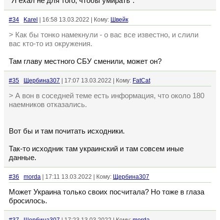
"Я ехал не для того, чтобы умирать".
#34
Karel
| 16:58 13.03.2022 | Кому:
Швейк
> Как бы тонко намекнули - о вас все известно, и слили
вас кто-то из окружения.
Там главу местного СБУ сменили, может он?
#35
Щербина307
| 17:07 13.03.2022 | Кому:
FatCat
> А вон в соседней теме есть информация, что около 180
наемников отказались.
Вот бы и там почитать исходники.
Так-то исходник там украинский и там совсем иные
данные.
#36
morda
| 17:11 13.03.2022 | Кому:
Щербина307
Может Украина только своих посчитала? Но тоже в глаза
бросилось.