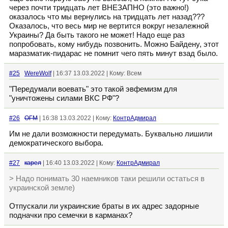
через почти тридцать лет ВНЕЗАПНО (это важно!)
оказалось что мы вернулись на тридцать лет назад???
Оказалось, что весь мир не вертится вокруг незалежной
Украины? Да быть такого не может! Надо еще раз
попробовать, кому нибудь позвонить. Можно Байдену, этот
маразматик-пидарас не помнит чего пять минут взад было.
#25
WereWolf
| 16:37 13.03.2022 | Кому: Всем
"Передумали воевать" это такой эвфемизм для
"уничтожены силами ВКС РФ"?
#26
ОГМ
| 16:38 13.03.2022 | Кому:
КонтрАдмирал
Им не дали возможности передумать. Буквально лишили
демократического выбора.
#27
кaрел
| 16:40 13.03.2022 | Кому:
КонтрАдмирал
> Надо понимать 30 наемников таки решили остаться в
украинской земле)
Отпускали ли украинские браты в их адрес задорные
подначки про семечки в карманах?