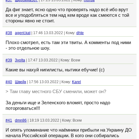
#37
Щербина307
| 17:23 13.03.2022 | Кому:
morda
Да фиг знает, ясно одно что проверять надо всё ибо врут
все и уподобляться тем над кем вроде как смеются с той
стороны явно не стоит.
#38
agent.kat
| 17:46 13.03.2022 | Кому:
dhte
Плохо смотрел, есть там эти твиты. А комменты под ними
- это отдельное шоу.
#39
3volta
| 17:47 13.03.2022 | Кому: Всем
Какие вы нахуй нигилисты, нытики ебучие! (с)
#40
Швейк
| 17:56 13.03.2022 | Кому:
Karel
> Там главу местного СБУ сменили, может он?
За деньги ище и Зеленского вломят, просто надо
поторговаться!!!
#41
dmn86
| 18:19 13.03.2022 | Кому: Всем
И опять упоминание что наёмники прибыли на Украину ДО
начала Российской операции. В кого они собирались