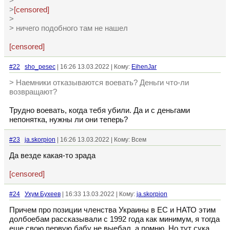
>
>
[censored]
>
> ничего подобного там не нашел
[censored]
#22
sho_pesec
| 16:26 13.03.2022 | Кому:
EihenJar
> Наемники отказываются воевать? Деньги что-ли
возвращают?
Трудно воевать, когда тебя убили. Да и с деньгами
непонятка, нужны ли они теперь?
#23
ja.skorpion
| 16:26 13.03.2022 | Кому: Всем
Да везде какая-то зрада
[censored]
#24
Ухум Бухеев
| 16:33 13.03.2022 | Кому:
ja.skorpion
Причем про позиции членства Украины в ЕС и НАТО этим
долбоебам рассказывали с 1992 года как минимум, я тогда
еще свою первую бабу не выебал, а помню. Но тут сука