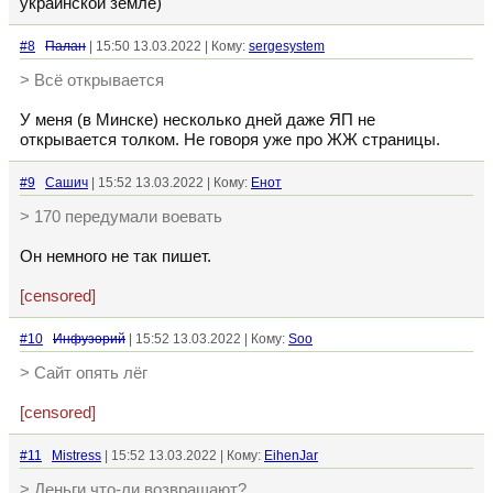
украинской земле)
#8
Палан
| 15:50 13.03.2022 | Кому:
sergesystem
> Всё открывается
У меня (в Минске) несколько дней даже ЯП не
открывается толком. Не говоря уже про ЖЖ страницы.
#9
Сашич
| 15:52 13.03.2022 | Кому:
Енот
> 170 передумали воевать
Он немного не так пишет.
[censored]
#10
Инфузорий
| 15:52 13.03.2022 | Кому:
Soo
> Сайт опять лёг
[censored]
#11
Mistress
| 15:52 13.03.2022 | Кому:
EihenJar
> Деньги что-ли возвращают?