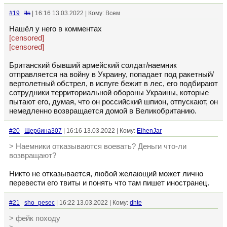
#19
lts
| 16:16 13.03.2022 | Кому: Всем
Нашёл у него в комментах
[censored]
[censored]
Британский бывший армейский солдат/наемник
отправляется на войну в Украину, попадает под ракетный/
вертолетный обстрел, в испуге бежит в лес, его подбирают
сотрудники территориальной обороны Украины, которые
пытают его, думая, что он российский шпион, отпускают, он
немедленно возвращается домой в Великобританию.
#20
Щербина307
| 16:16 13.03.2022 | Кому:
EihenJar
> Наемники отказываются воевать? Деньги что-ли
возвращают?
Никто не отказывается, любой желающий может лично
перевести его твиты и понять что там пишет иностранец.
#21
sho_pesec
| 16:22 13.03.2022 | Кому:
dhte
> фейк походу