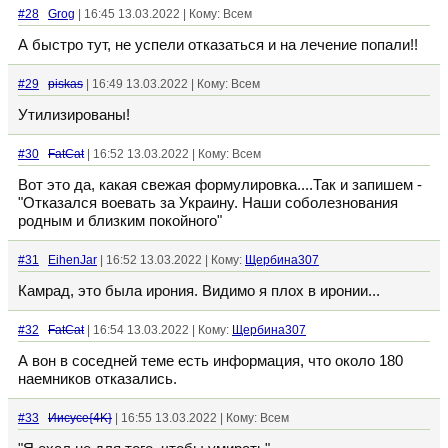
#28
Grog
| 16:45 13.03.2022 | Кому: Всем
А быстро тут, не успели отказаться и на лечение попали!!
#29
piskas
| 16:49 13.03.2022 | Кому: Всем
Утилизированы!
#30
FatCat
| 16:52 13.03.2022 | Кому: Всем
Вот это да, какая свежая формулировка....Так и запишем -
"Отказался воевать за Украину. Наши соболезнования
родным и близким покойного"
#31
EihenJar
| 16:52 13.03.2022 | Кому:
Щербина307
Камрад, это была ирония. Видимо я плох в иронии...
#32
FatCat
| 16:54 13.03.2022 | Кому:
Щербина307
А вон в соседней теме есть информация, что около 180
наемников отказались.
#33
Иисусе{4K}
| 16:55 13.03.2022 | Кому: Всем