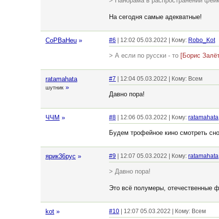
> Панорама в распространении фейк
На сегодня самые адекватные!
CoPBaHeu
»
#6
| 12:02 05.03.2022 | Кому:
Robo_Kot
> А если по русски - то
[Борис Залёт
ratamahata
#7
| 12:04 05.03.2022 | Кому: Всем
»
шутник
Давно пора!
ЧЧМ
»
#8
| 12:06 05.03.2022 | Кому:
ratamahata
Будем трофейное кино смотреть сн
ярик36рус
»
#9
| 12:07 05.03.2022 | Кому:
ratamahata
> Давно пора!
Это всё полумеры, отечественные ф
kot
»
#10
| 12:07 05.03.2022 | Кому: Всем