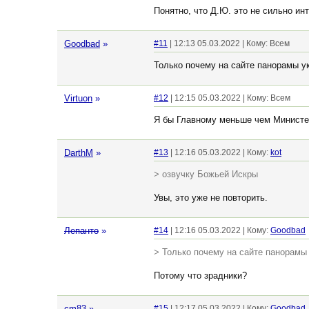
Понятно, что Д.Ю. это не сильно ин
Goodbad
»
#11
| 12:13 05.03.2022 | Кому: Всем
Только почему на сайте панорамы у
Virtuon
»
#12
| 12:15 05.03.2022 | Кому: Всем
Я бы Главному меньше чем Министе
DarthM
»
#13
| 12:16 05.03.2022 | Кому:
kot
> озвучку Божьей Искры
Увы, это уже не повторить.
Лепанто
»
#14
| 12:16 05.03.2022 | Кому:
Goodbad
> Только почему на сайте панорамы
Потому что зрадники?
cm83
»
#15
| 12:17 05.03.2022 | Кому:
Goodbad