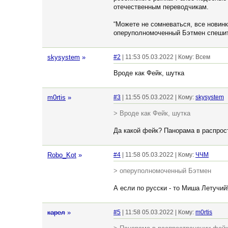
отечественным переводчикам.
“Можете не сомневаться, все новинк
оперуполномоченный Бэтмен спешит 
skysystem
»
#2
| 11:53 05.03.2022 | Кому: Всем
Вроде как Фейк, шутка
m0rtis
»
#3
| 11:55 05.03.2022 | Кому:
skysystem
> Вроде как Фейк, шутка
Да какой фейк? Панорама в распрос
Robo_Kot
»
#4
| 11:58 05.03.2022 | Кому:
ЧЧМ
> оперуполномоченный Бэтмен
А если по русски - то Миша Летучий
кaрел
»
#5
| 11:58 05.03.2022 | Кому:
m0rtis