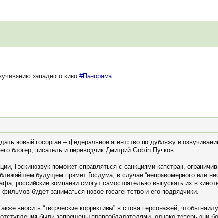
вучиванию западного кино
#Панорама
дать новый госорган – федеральное агентство по дубляжу и озвучивани
его блогер, писатель и переводчик Дмитрий Goblin Пучков.
ии, Госкинозвук поможет справляться с санкциями капстран, ограничив
 ближайшем будущем примет Госдума, в случае “неправомерного или необ
афа, российские компании смогут самостоятельно выпускать их в киноте
 фильмов будет заниматься новое госагентство и его подрядчики.
также вносить “творческие коррективы” в слова персонажей, чтобы наи
 отступления были запрещены правообладателями, однако теперь они бо