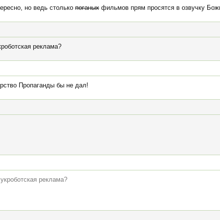
тересно, но ведь столько
поганых
фильмов прям просятся в озвучку Божь
кроботская реклама?
рство Пропаганды бы не дал!
 укроботская реклама?