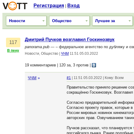
Регистрация
Вход
|
Новости
Общество
Лучшее за
Дмитрий Пучков возглавил Госкинозвук
117
panorama.pub
— – федеральное агентство по дубляжу и оз
В пену
Новости, Общество
|
ЧЧМ
11:51 05.03.2022
19 комментариев | 120 за, 3 против
|
ЧЧМ
»
#1
| 11:51 05.03.2022 | Кому: Всем
Правительство приняло решение соз
сокращённо Госкинозвук. Возглавил 
Согласно предварительной информац
Согласно проекту правок, которые в
России мировых новинок кинематогр
авторских прав. Озвучиванием таких
Пучков рассказал, что планируется 
российского рынка. Ранее подобные