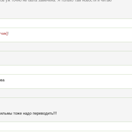
ов уж точно не была замечена. Я только там новости и читаю
чик]
!
ова
ильмы тоже надо переводить!!!