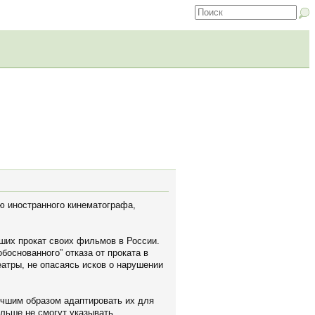
ю иностранного кинематографа,
ших прокат своих фильмов в России.
основанного” отказа от проката в
атры, не опасаясь исков о нарушении
лучшим образом адаптировать их для
льше не смогут указывать