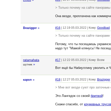
> Только почему на сайте панорамы
Она везде, проплачена как коммерч
Brazigger
»
#16
| 12:19 05.03.2022 | Кому:
Goodbad
> Только почему на сайте панораме
Потому, что ты посещаешь украински
надо тут "Мамой клянусь! Не посеща
ratamahata
#17
| 12:22 05.03.2022 | Кому: Всем
»
шутник
Вот ещё бы Набиуллину уволить и Чу
кaрел
»
#18
| 12:27 05.03.2022 | Кому:
Brazigger
> Мне вот везде суют про заточные с
Это Лангедок со своей
бритвой
!
Скажи спасибо, от
кружевных трусо