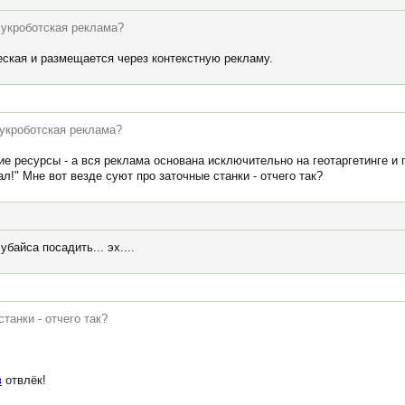
 укроботская реклама?
еская и размещается через контекстную рекламу.
 укроботская реклама?
е ресурсы - а вся реклама основана исключительно на геотаргетинге и 
л!" Мне вот везде суют про заточные станки - отчего так?
байса посадить... эх....
танки - отчего так?
в
отвлёк!