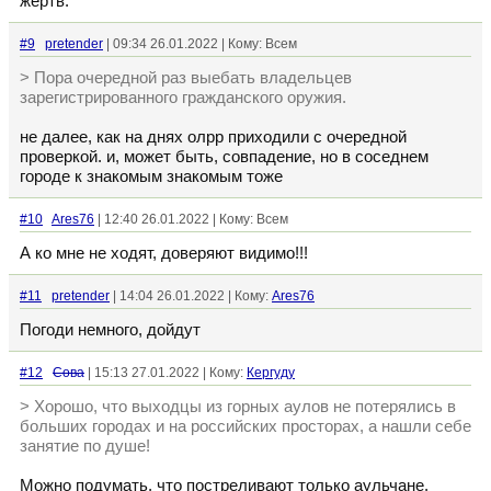
жертв.
#9
pretender
| 09:34 26.01.2022 | Кому: Всем
> Пора очередной раз выебать владельцев
зарегистрированного гражданского оружия.
не далее, как на днях олрр приходили с очередной
проверкой. и, может быть, совпадение, но в соседнем
городе к знакомым знакомым тоже
#10
Ares76
| 12:40 26.01.2022 | Кому: Всем
А ко мне не ходят, доверяют видимо!!!
#11
pretender
| 14:04 26.01.2022 | Кому:
Ares76
Погоди немного, дойдут
#12
Сова
| 15:13 27.01.2022 | Кому:
Кергуду
> Хорошо, что выходцы из горных аулов не потерялись в
больших городах и на российских просторах, а нашли себе
занятие по душе!
Можно подумать, что постреливают только аульчане.