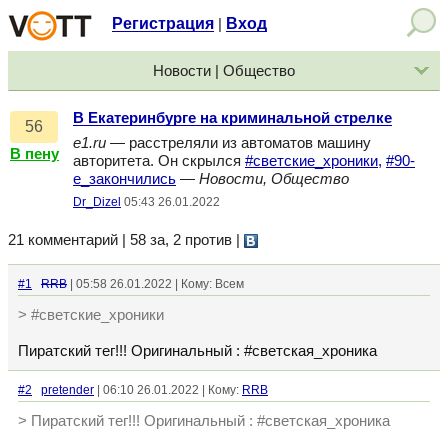
Регистрация
Вход
|
Новости | Общество
В Екатеринбурге на криминальной стрелке
56
e1.ru
— расстреляли из автоматов машину
В пену
авторитета. Он скрылся
#светские_хроники,
#90-
е_закончились
—
Новости, Общество
Dr_Dizel
05:43 26.01.2022
21 комментарий | 58 за, 2 против
|
#1
RRB
| 05:58 26.01.2022 | Кому: Всем
> #светские_хроники
Пиратский тег!!! Оригинальный : #светская_хроника
#2
pretender
| 06:10 26.01.2022 | Кому:
RRB
> Пиратский тег!!! Оригинальный : #светская_хроника