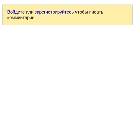
Войдите
или
зарегистрируйтесь
чтобы писать
комментарии.