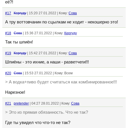
её?!
#17
Кергуду
| 15:20 27.01.2022 | Кому:
Сова
А тру воттовчанин по сцылкам не ходит - некошерно это!
#18
Сова
| 15:36 27.01.2022 | Кому:
Кергуду
Так ты шпиён!
#19
Кергуду
| 15:42 27.01.2022 | Кому:
Сова
Шпиёны - это ихние, а наши - разветчеги!!!
#20
Сова
| 15:53 27.01.2022 | Кому: Всем
> А водка+пиво будет считаться как комбинированное!!!
Нарезное!
#21
pretender
| 04:27 28.01.2022 | Кому:
Сова
> Это из прямая обязанность. Что не так?
Где ты увидел что что-то не так?