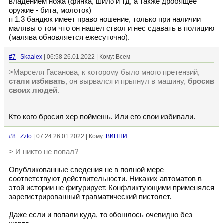
владением ножа (финка, шило и тд, а также дробящее
оружие - бита, молоток)
п 1.3 бандюк имеет право ношение, только при наличии
малявы о том что он нашел ствол и нес сдавать в полицию
(малява обновляется ежесуточно).
#7
Skaalex
| 06:58 26.01.2022 | Кому: Всем
>Марселя Гасанова, к которому было много претензий,
стали избивать
, он вырвался и прыгнул в машину,
бросив
своих людей
.
Кто кого бросил хер поймешь. Или его свои избивали.
#8
Zzlo
| 07:24 26.01.2022 | Кому:
ВИННИ
> И никто не попал?
Опубликованные сведения не в полной мере
соответствуют действительности. Никаких автоматов в
этой истории не фигурирует. Конфликтующими применялся
зарегистрированный травматический пистолет.
Даже если и попали куда, то обошлось очевидно без