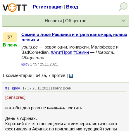
Регистрация
Вход
|
Новости | Общество
Сёмин о лосе Рашкина и игре в кальмара, новых
57
левых и
В пену
youtu.be
— революции, монархии, Малофееве и
BadComedian.
#АгитПроп
#Семин
—
Новости,
Общество
igrov
17:57 25.11.2021
1 комментарий | 64 за, 7 против
|
#1
igrov
| 17:57 25.11.2021 | Кому: Всем
[censored]
и чтобы два раза не
вставать
постить
День в Афинах.
Короткий отчет о посещении антиимпериалистического
фестиваля в Афинах по приглашению турецкой группы