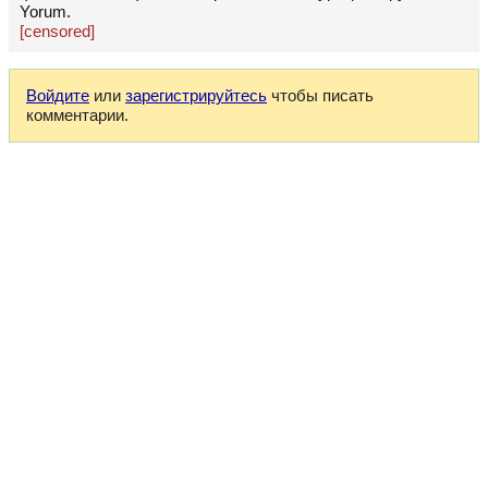
Yorum.
[censored]
Войдите
или
зарегистрируйтесь
чтобы писать
комментарии.