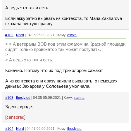
А ведь это так и есть.
Если аккуратно вырвать из контекста, то Maria Zakharova
сказала чистую правду.
#102
Nord
| 04:35 05.09.2021 | Кому:
oxxxo
> > А ветераны ВОВ под этим флагом на Красной площади
сидят. Только провокатор так может поступать.
>
> А ведь это так и есть.
Конечно. Потому что их под триколором сажают.
А из контекста они сразу начали вырывать: о немецких
деньгах Захарова у Соловьева умолчала.
#103
theslytod
| 04:35 05.09.2021 | Кому:
starina
Здесь, вроде.
[censored]
#104
Nord
| 04:47 05.09.2021 | Кому:
theslytod