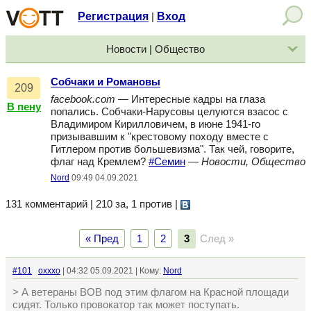
Регистрация
Вход
|
Новости | Общество
Собчаки и Романовы
209
facebook.com
— Интересные кадры на глаза
В пену
попались. Собчаки-Нарусовы целуются взасос с
Владимиром Кирилловичем, в июне 1941-го
призывавшим к "крестовому походу вместе с
Гитлером против большевизма". Так чей, говорите,
флаг над Кремлем?
#Семин
—
Новости, Общество
Nord
09:49 04.09.2021
131 комментарий | 210 за, 1 против
|
« Пред
1
2
3
След »
#101
oxxxo
| 04:32 05.09.2021 | Кому:
Nord
> А ветераны ВОВ под этим флагом на Красной площади
сидят. Только провокатор так может поступать.