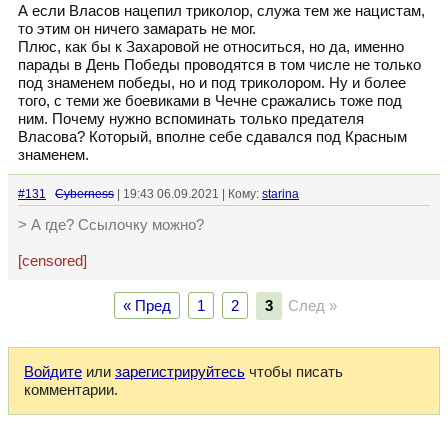
А если Власов нацепил триколор, служа тем же нацистам,
то этим он ничего замарать не мог.
Плюс, как бы к Захаровой не относиться, но да, именно
парады в День Победы проводятся в том числе не только
под знаменем победы, но и под триколором. Ну и более
того, с теми же боевиками в Чечне сражались тоже под
ним. Почему нужно вспоминать только предателя
Власова? Который, вполне себе сдавался под Красным
знаменем.
#131
Cyberness
| 19:43 06.09.2021 | Кому:
starina
> А где? Ссылочку можно?
[censored]
« Пред
1
2
3
След »
Войдите
или
зарегистрируйтесь
чтобы писать
комментарии.