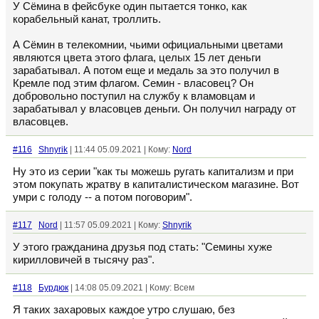
У Сёмина в фейсбуке один пытается тонко, как
корабельный канат, троллить.
А Сёмин в телекомнии, чьими официальными цветами
являются цвета этого флага, целых 15 лет деньги
зарабатывал. А потом еще и медаль за это получил в
Кремле под этим флагом. Семин - власовец? Он
добровольно поступил на службу к вламовцам и
зарабатывал у власовцев деньги. Он получил награду от
власовцев.
#116
Shnyrik
| 11:44 05.09.2021 | Кому:
Nord
Ну это из серии "как ты можешь ругать капитализм и при
этом покупать жратву в капиталистическом магазине. Вот
умри с голоду -- а потом поговорим".
#117
Nord
| 11:57 05.09.2021 | Кому:
Shnyrik
У этого гражданина друзья под стать: "Семины хуже
кирилловичей в тысячу раз".
#118
Бурдюк
| 14:08 05.09.2021 | Кому: Всем
Я таких захаровых каждое утро слушаю, без