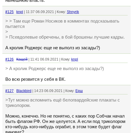
нынешнюю власть.
#125
knpl
| 11:37 06.09.2021 | Кому:
Shnyrik
> > Там еще Роман Носиков в комментах подсказывать
пытается
>
> Псевдолевые обречены, в бой брошены лучшие кадры.
А кролик Роджерс еще не выполз из засады?)
#126
Кащей
| 11:41 06.09.2021 | Кому:
knpl
> А кролик Роджерс еще не выполз из засады?)
Во всю резвится у себя в ВК.
#127
Blackbird
| 14:23 06.09.2021 | Кому:
Ерш
>Тут можно вспомнить ещё белогвардейские плакаты с
триколором.
Можно, конечно. Но не понятно, с каких пор Собчак начал
быть флагом РФ. Он же целуется. А если под триколором
кто-нибудь кого-нибудь ограбит, в этом тоже будет флаг
виноват?