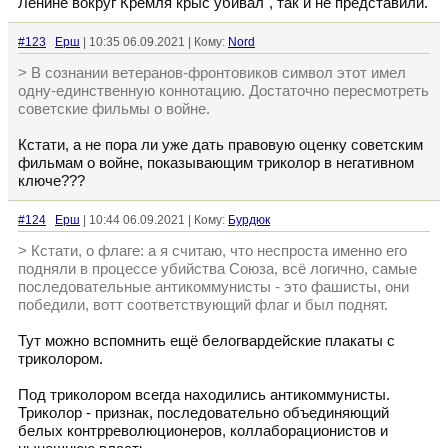
Ленине вокруг Кремля крыс убивал", так и не представили.
#123
Ерш
| 10:35 06.09.2021 | Кому:
Nord
> В сознании ветеранов-фронтовиков символ этот имел
одну-единственную коннотацию. Достаточно пересмотреть
советские фильмы о войне.
Кстати, а не пора ли уже дать правовую оценку советским
фильмам о войне, показывающим триколор в негативном
ключе???
#124
Ерш
| 10:44 06.09.2021 | Кому:
Бурдюк
> Кстати, о флаге: а я считаю, что неспроста именно его
подняли в процессе убийства Союза, всё логично, самые
последовательные антикоммунисты - это фашисты, они
победили, вотт соответствующий флаг и был поднят.
Тут можно вспомнить ещё белогвардейские плакаты с
триколором.
Под триколором всегда находились антикоммунисты.
Триколор - признак, последовательно объединяющий
белых контрреволюционеров, коллаборационистов и