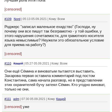
Лучшая роль Игги Попа
[censored]
#109
Nord
| 05:13 05.09.2021 | Кому: Всем
Роджерс "записал маленькое ехидство" (Господи, ну
почему они все пишут так безграмотно - у той ошибки, у
этого нарушения сочетаемости, для грамотного носителя
языка немыслимые? Неужели это обязательное условие
для приема на работу?)
[censored]
#110
Кащей
| 05:27 05.09.2021 | Кому: Всем
Они ещё Сёмина и виноватым пытаются выставить.
Захарова первая оставила комментарий под постом
Константина, сама начала разговор, но в представлении
этих охранителей бучу затеял Сёмин. Кто угодно виноват,
только не они.
#111
adm
| 07:30 05.09.2021 | Кому:
Кащей
[censored]
уже