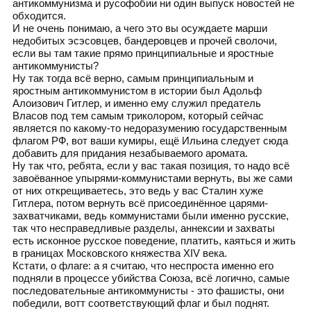
антикоммунизма и русофобии ни один выпуск новостей не
обходится.
И не очень понимаю, а чего это вы осуждаете марши
недобитых эсэсовцев, бандеровцев и прочей сволочи,
если вы там такие прямо принципиальные и яростные
антикоммунисты?
Ну так тогда всё верно, самым принципиальным и
яростным антикоммунистом в истории был Адольф
Алоизович Гитлер, и именно ему служил предатель
Власов под тем самым триколором, который сейчас
является по какому-то недоразумению государственным
флагом РФ, вот ваши кумиры, ещё Ильина следует сюда
добавить для придания незабываемого аромата.
Ну так что, ребята, если у вас такая позиция, то надо всё
завоёванное упырями-коммунистами вернуть, вы же сами
от них открещиваетесь, это ведь у вас Сталин хуже
Гитлера, потом вернуть всё присоединённое царями-
захватчиками, ведь коммунистами были именно русские,
так что несправедливые разделы, аннексии и захваты
есть исконное русское поведение, платить, каяться и жить
в границах Московского княжества XIV века.
Кстати, о флаге: а я считаю, что неспроста именно его
подняли в процессе убийства Союза, всё логично, самые
последовательные антикоммунисты - это фашисты, они
победили, вотт соответствующий флаг и был поднят.