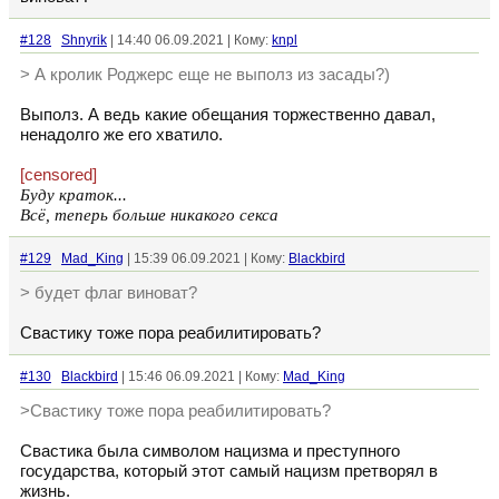
#128
Shnyrik
| 14:40 06.09.2021 | Кому:
knpl
> А кролик Роджерс еще не выполз из засады?)
Выполз. А ведь какие обещания торжественно давал,
ненадолго же его хватило.
[censored]
Буду краток...
Всё, теперь больше никакого секса
#129
Mad_King
| 15:39 06.09.2021 | Кому:
Blackbird
> будет флаг виноват?
Свастику тоже пора реабилитировать?
#130
Blackbird
| 15:46 06.09.2021 | Кому:
Mad_King
>Свастику тоже пора реабилитировать?
Свастика была символом нацизма и преступного
государства, который этот самый нацизм претворял в
жизнь.