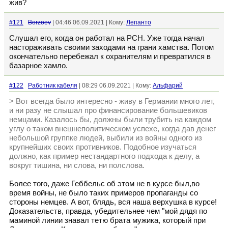
жив?
#121
Borzoev
| 04:46 06.09.2021 | Кому:
Лепанто
Слушал его, когда он работал на РСН. Уже тогда начал
настораживать своими заходами на грани хамства. Потом
окончательно перебежал к охранителям и превратился в
базарное хамло.
#122
Работник кабеля
| 08:29 06.09.2021 | Кому:
Альфарий
> Вот всегда было интересно - живу в Германии много лет,
и ни разу не слышал про финансирование большевиков
немцами. Казалось бы, должны были трубить на каждом
углу о таком внешнеполитическом успехе, когда дав денег
небольшой группке людей, выбили из войны одного из
крупнейших своих противников. Подобное изучаться
должно, как пример нестандартного подхода к делу, а
вокруг тишина, ни слова, ни полслова.
Более того, даже Геббельс об этом не в курсе был,во
время войны, не было таких примеров пропаганды со
стороны немцев. А вот, блядь, вся наша верхушка в курсе!
Доказательств, правда, убедительнее чем "мой дядя по
маминой линии знавал тетю брата мужика, который при