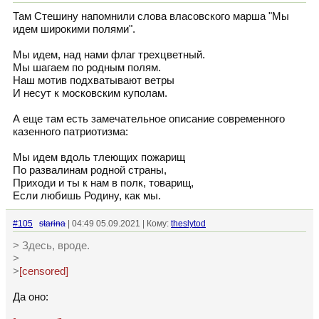
Там Стешину напомнили слова власовского марша "Мы
идем широкими полями".
Мы идем, над нами флаг трехцветный.
Мы шагаем по родным полям.
Наш мотив подхватывают ветры
И несут к московским куполам.
А еще там есть замечательное описание современного
казенного патриотизма:
Мы идем вдоль тлеющих пожарищ
По развалинам родной страны,
Приходи и ты к нам в полк, товарищ,
Если любишь Родину, как мы.
#105
starina
| 04:49 05.09.2021 | Кому:
theslytod
> Здесь, вроде.
>
>
[censored]
Да оно: