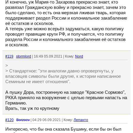
И конечно, уж Мария-то Захарова прекрасно знает, кто
развязал Гражданскую войну и прекрасно знает, зачем это
было сделано, то есть она мерзкая лживая тварь, которая
поддерживает раздел России и колониальное закабаление
её остатков и осколков.
А теперь уже можно всерьёз задуматься, какую политику
проводят правящие круги РФ, и получается, что политику
раздела России и колониального закабаления её остатков
и осколков.
#119
stormlord
| 16:49 05.09.2021 | Кому:
Nord
>
> Стандартное: "эти аналогии давно опровергнуты, у
власовцев символы были другие, к истории написанное
Семиным не имеет отношения".
А пушку Дора, построенную на заводе "Красное Сормово",
РККА приняло на вооружение с целью первыми напасть на
Германию.
Врать, так уж по крупному
#120
Borzoev
| 04:29 06.09.2021 | Кому:
Лепанто
Интересно, что бы она сказала Бушину, если бы он был