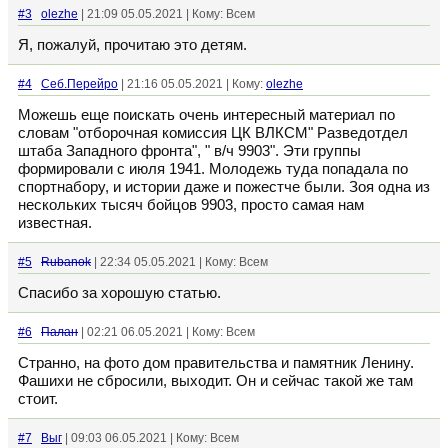
#3
olezhe
| 21:09 05.05.2021 | Кому: Всем
Я, пожалуй, прочитаю это детям.
#4
Себ.Перейро
| 21:16 05.05.2021 | Кому:
olezhe
Можешь еще поискать очень интересный материал по
словам "отборочная комиссия ЦК ВЛКСМ" Разведотдел
штаба Западного фронта", " в/ч 9903". Эти группы
формировали с июля 1941. Молодежь туда попадала по
спортнабору, и истории даже и пожестче были. Зоя одна из
нескольких тысяч бойцов 9903, просто самая нам
известная.
#5
Rubanok
| 22:34 05.05.2021 | Кому: Всем
Спасибо за хорошую статью.
#6
Палан
| 02:21 06.05.2021 | Кому: Всем
Странно, на фото дом правительства и памятник Ленину.
Фашихи не сбросили, выходит. Он и сейчас такой же там
стоит.
#7
Выг
| 09:03 06.05.2021 | Кому: Всем