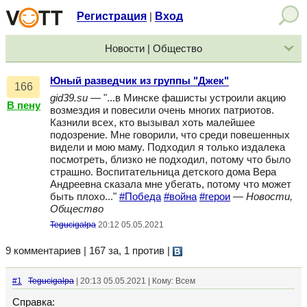
Регистрация
Вход
|
Новости | Общество
Юный разведчик из группы "Джек"
166
gid39.su
— "...в Минске фашисты устроили акцию
В пену
возмездия и повесили очень многих патриотов.
Казнили всех, кто вызывал хоть малейшее
подозрение. Мне говорили, что среди повешенных
видели и мою маму. Подходил я только издалека
посмотреть, близко не подходил, потому что было
страшно. Воспитательница детского дома Вера
Андреевна сказала мне убегать, потому что может
быть плохо..."
#Победа
#война
#герои
—
Новости,
Общество
Tegucigalpa
20:12 05.05.2021
9 комментариев | 167 за, 1 против
|
#1
Tegucigalpa
| 20:13 05.05.2021 | Кому: Всем
Справка: