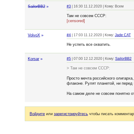
SailorBB2
»
#3
| 16:30 11.12.2020 | Кому: Всем
Там не совсем СССР:
[censored]
VolvoX
»
#4
| 17:03 11.12.2020 | Кому:
Jade CAT
Не успеть все охватить.
Korsar
»
#5
| 07:00 12.12.2020 | Кому:
SailorBB2
> Там не совсем СССР:
Просто мечта российского олигарха
флаконе. Рулят планетой, ни перед 
На самом деле не совсем понятно от
Войдите
или
зарегистрируйтесь
чтобы писать комментар