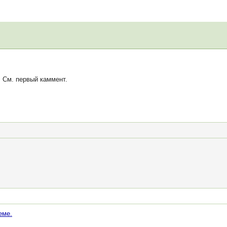
 См. первый каммент.
еме.