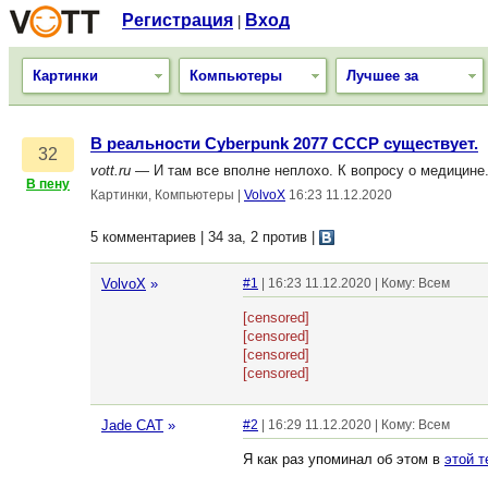
Регистрация
Вход
|
Картинки
Компьютеры
Лучшее за
В реальности Cyberpunk 2077 СССР существует.
32
vott.ru
— И там все вполне неплохо. К вопросу о медицине.
В пену
Картинки, Компьютеры
|
VolvoX
16:23 11.12.2020
5 комментариев | 34 за, 2 против
|
VolvoX
»
#1
| 16:23 11.12.2020 | Кому: Всем
[censored]
[censored]
[censored]
[censored]
Jade CAT
»
#2
| 16:29 11.12.2020 | Кому: Всем
Я как раз упоминал об этом в
этой т