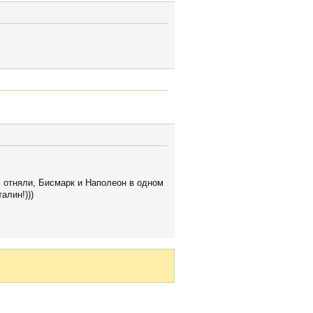
х отняли, Бисмарк и Наполеон в одном
алин!)))