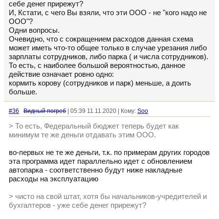
себе денег прирежут?
И, Кстати, с чего Вы взяли, что эти ООО - не "кого надо не
ООО"?
Одни вопросы.
Очевидно, что с сокращением расходов данная схема
может иметь что-то общее только в случае урезания либо
зарплаты сотрудников, либо парка ( и числа сотрудников).
То есть, с наиболее большой вероятностью, данное
действие означает ровно одно:
кормить корову (сотрудников и парк) меньше, а доить
больше.
#36
Видный погреб
| 05:39 11.11.2020 | Кому:
Soo
> То есть, Федеральный бюджет теперь будет как
минимум те же деньги отдавать этим ООО.
во-первых не те же деньги, т.к. по примерам других городов
эта программа идет параллельно идет с обновлением
автопарка - соответственно будут ниже накладные
расходы на эксплуатацию
> чисто на свой штат, хотя бы начальников-учредителей и
бухгалтеров - уже себе денег прирежут?