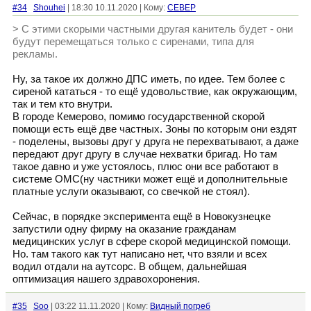
#34
Shouhei
| 18:30 10.11.2020 | Кому:
CEBEP
> С этими скорыми частными другая канитель будет - они
будут перемещаться только с сиренами, типа для
рекламы.
Ну, за такое их должно ДПС иметь, по идее. Тем более с
сиреной кататься - то ещё удовольствие, как окружающим,
так и тем кто внутри.
В городе Кемерово, помимо государственной скорой
помощи есть ещё две частных. Зоны по которым они ездят
- поделены, вызовы друг у друга не перехватывают, а даже
передают друг другу в случае нехватки бригад. Но там
такое давно и уже устоялось, плюс они все работают в
системе ОМС(ну частники может ещё и дополнительные
платные услуги оказывают, со свечкой не стоял).
Сейчас, в порядке эксперимента ещё в Новокузнецке
запустили одну фирму на оказание гражданам
медицинских услуг в сфере скорой медицинской помощи.
Но. там такого как тут написано нет, что взяли и всех
водил отдали на аутсорс. В общем, дальнейшая
оптимизация нашего здравохоронения.
#35
Soo
| 03:22 11.11.2020 | Кому:
Видный погреб