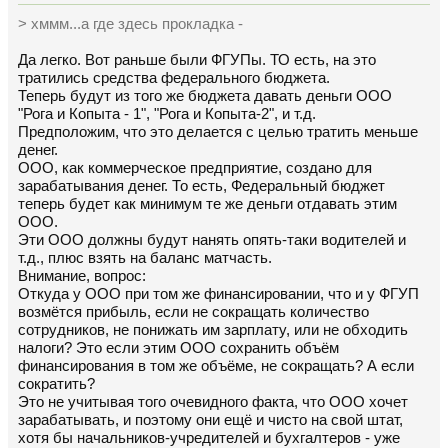
> хммм...а где здесь прокладка -
Да легко. Вот раньше были ФГУПы. ТО есть, на это
тратились средства федерального бюджета.
Теперь будут из того же бюджета давать деньги ООО
"Рога и Копыта - 1", "Рога и Копыта-2", и т.д.
Предположим, что это делается с целью тратить меньше
денег.
ООО, как коммерческое предприятие, создано для
зарабатывания денег. То есть, Федеральный бюджет
теперь будет как минимум те же деньги отдавать этим
ООО.
Эти ООО должны будут нанять опять-таки водителей и
т.д., плюс взять на баланс матчасть.
Внимание, вопрос:
Откуда у ООО при том же финансировании, что и у ФГУП
возмётся прибыль, если не сокращать количество
сотрудников, не понижать им зарплату, или не обходить
налоги? Это если этим ООО сохранить объём
финансирования в том же объёме, не сокращать? А если
сократить?
Это не учитывая того очевидного факта, что ООО хочет
зарабатывать, и поэтому они ещё и чисто на свой штат,
хотя бы начальников-учредителей и бухгалтеров - уже