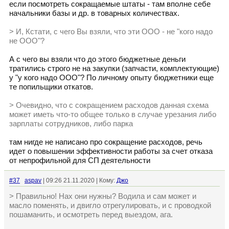
если посмотреть сокращаемые штаты - там вполне себе
начальники базы и др. в товарных количествах.
> И, Кстати, с чего Вы взяли, что эти ООО - не "кого надо
не ООО"?
А с чего вы взяли что до этого бюджетные деньги
тратились строго не на закупки (запчасти, комплектующие)
у "у кого надо ООО"? По личному опыту бюджетники еще
те попильщики откатов.
> Очевидно, что с сокращением расходов данная схема
может иметь что-то общее только в случае урезания либо
зарплаты сотрудников, либо парка
там нигде не написано про сокращение расходов, речь
идет о повышении эффективности работы за счет отказа
от непрофильной для СП деятельности
#37
aspav
| 09:26 21.11.2020 | Кому:
Джо
> Правильно! Нах они нужны? Водила и сам может и
масло поменять, и двигло отрегулировать, и с проводкой
пошаманить, и осмотреть перед выездом, ага.