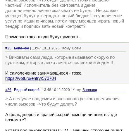
числа вызовов - что будут делать? Понятное дело,
частный Исполнитель без контракта и денег
дополнительно ничего оказывать не будет... Несколько
месяцев будут утверждать новый бюджет на увеличение
услуг по машино-часам, потом пару месяцев играть новый
тендер и подписывать новый контракт?
Примерно так,а люди будут умирать.
#25
Leha_old
| 13:47 10.11.2020 | Кому: Всем
> Виноваты сами люди, которые вызывают скорую по
пустякам, которые легко лечатся зеленкой и йодом!!!
И самолечение занимающиеся - тоже.
https://vott.ru/entry/579704
#26
Видный погреб
| 13:48 10.11.2020 | Кому:
Barmang
> А в случае пандемии и внезапного резкого увеличения
числа вызовов - что будут делать?
А фельдшеров и врачей скорой помощи лишних вы где
возьмете?
Кстати под руководством ССМП машины строго не будут