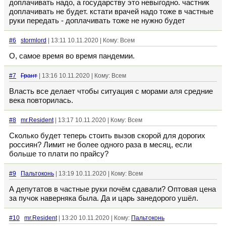
доплачивать надо, а государству это невыгодно. частник
доплачивать не будет. кстати врачей надо тоже в частные
руки передать - доплачивать тоже не нужно будет
#6
stormlord
| 13:11 10.11.2020 | Кому: Всем
О, самое время во время пандемии.
#7
Грант
| 13:16 10.11.2020 | Кому: Всем
Власть все делает чтобы ситуация с морами аля средние
века повторилась.
#8
mr.Resident
| 13:17 10.11.2020 | Кому: Всем
Сколько будет теперь стоить вызов скорой для дорогих
россиян? Лимит не более одного раза в месяц, если
больше то плати по прайсу?
#9
Пальтоконь
| 13:19 10.11.2020 | Кому: Всем
А депутатов в частные руки почём сдавали? Оптовая цена
за пучок наверняка была. Да и царь занедорого ушёл.
#10
mr.Resident
| 13:20 10.11.2020 | Кому:
Пальтоконь