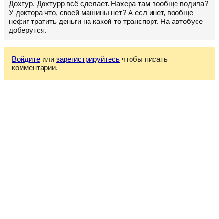
Дохтур. Дохтурр всё сделает. Нахера там вообще водила?
У доктора что, своей машины нет? А есл инет, вообще
нефиг тратить деньги на какой-то транспорт. На автобусе
доберутся.
Войдите
или
зарегистрируйтесь
чтобы писать
комментарии.