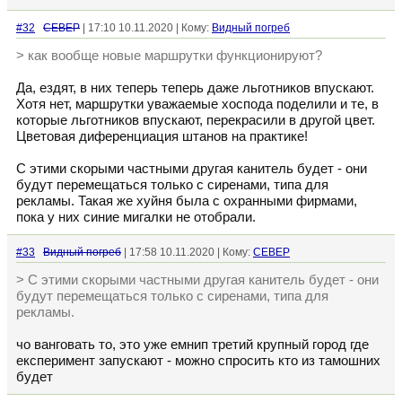
#32
CEBEP
| 17:10 10.11.2020 | Кому:
Видный погреб
> как вообще новые маршрутки функционируют?
Да, ездят, в них теперь теперь даже льготников впускают.
Хотя нет, маршрутки уважаемые хоспода поделили и те, в
которые льготников впускают, перекрасили в другой цвет.
Цветовая диференциация штанов на практике!
С этими скорыми частными другая канитель будет - они
будут перемещаться только с сиренами, типа для
рекламы. Такая же хуйня была с охранными фирмами,
пока у них синие мигалки не отобрали.
#33
Видный погреб
| 17:58 10.11.2020 | Кому:
CEBEP
> С этими скорыми частными другая канитель будет - они
будут перемещаться только с сиренами, типа для
рекламы.
чо ванговать то, это уже емнип третий крупный город где
експеримент запускают - можно спросить кто из тамошних
будет