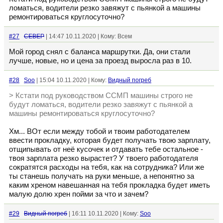
ломаться, водители резко завяжут с пьянкой а машины
ремонтироваться круглосуточно?
#27
CEBEP
| 14:47 10.11.2020 | Кому: Всем
Мой город снял с баланса маршрутки. Да, они стали
лучше, новые, но и цена за проезд выросла раз в 10.
#28
Soo
| 15:04 10.11.2020 | Кому:
Видный погреб
> Кстати под руководством ССМП машины строго не
будут ломаться, водители резко завяжут с пьянкой а
машины ремонтироваться круглосуточно?
Хм... ВОт если между тобой и твоим работодателем
ввести прокладку, которая будет получать твою зарплату,
отщипывать от неё кусочек и отдавать тебе остальное -
твоя зарплата резко вырастет? У твоего работодателя
сократятся расходы на тебя, как на сотрудника? Или же
ты станешь получать на руки меньше, а непонятно за
каким хреном навешанная на тебя прокладка будет иметь
малую долю хрен пойми за что и зачем?
#29
Видный погреб
| 16:11 10.11.2020 | Кому:
Soo