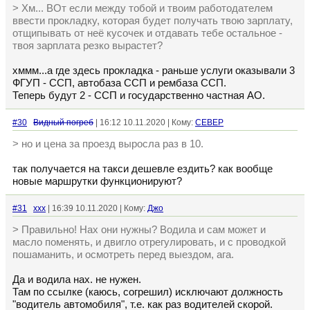
> Хм... ВОт если между тобой и твоим работодателем
ввести прокладку, которая будет получать твою зарплату,
отщипывать от неё кусочек и отдавать тебе остальное -
твоя зарплата резко вырастет?
хммм...а где здесь прокладка - раньше услуги оказывали 3
ФГУП - ССП, автобаза ССП и рембаза ССП.
Теперь будут 2 - ССП и государственно частная АО.
#30
Видный погреб
| 16:12 10.11.2020 | Кому:
CEBEP
> но и цена за проезд выросла раз в 10.
так получается на такси дешевле ездить? как вообще
новые маршрутки функционируют?
#31
xxx
| 16:39 10.11.2020 | Кому:
Джо
> Правильно! Нах они нужны? Водила и сам может и
масло поменять, и двигло отрегулировать, и с проводкой
пошаманить, и осмотреть перед выездом, ага.
Да и водила нах. не нужен.
Там по ссылке (каюсь, согрешил) исключают должность
"водитель автомобиля", т.е. как раз водителей скорой.