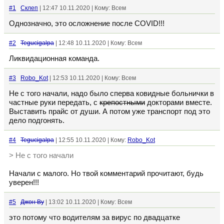
#1
Склеп
| 12:47 10.11.2020 | Кому: Всем
Однозначно, это осложнение после COVID!!!
#2
Tegucigalpa
| 12:48 10.11.2020 | Кому: Всем
Ликвидационная команда.
#3
Robo_Kot
| 12:53 10.11.2020 | Кому: Всем
Не с того начали, надо было сперва ковидные больнички в
частные руки передать, с
крепостными
докторами вместе.
Выставить прайс от души. А потом уже транспорт под это
дело подгонять.
#4
Tegucigalpa
| 12:55 10.11.2020 | Кому:
Robo_Kot
> Не с того начали
Начали с малого. Но твой комментарий прочитают, будь
уверен!!!
#5
Джон Ву
| 13:02 10.11.2020 | Кому: Всем
это потому что водителям за вирус по двадцатке