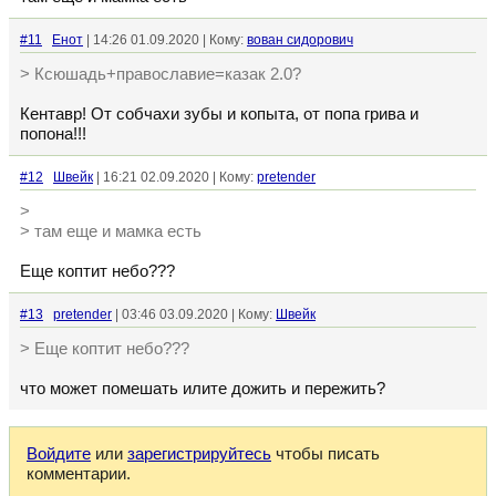
#11
Енот
| 14:26 01.09.2020 | Кому:
вован сидорович
> Ксюшадь+православие=казак 2.0?
Кентавр! От собчахи зубы и копыта, от попа грива и
попона!!!
#12
Швейк
| 16:21 02.09.2020 | Кому:
pretender
>
> там еще и мамка есть
Еще коптит небо???
#13
pretender
| 03:46 03.09.2020 | Кому:
Швейк
> Еще коптит небо???
что может помешать илите дожить и пережить?
Войдите
или
зарегистрируйтесь
чтобы писать
комментарии.