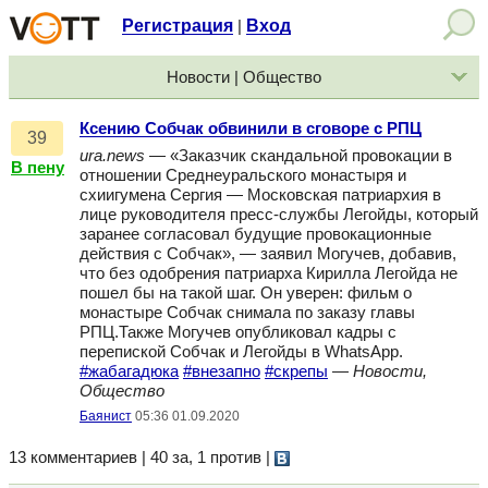
Регистрация
Вход
|
Новости | Общество
Ксению Собчак обвинили в сговоре с РПЦ
39
ura.news
— «Заказчик скандальной провокации в
В пену
отношении Среднеуральского монастыря и
схиигумена Сергия — Московская патриархия в
лице руководителя пресс-службы Легойды, который
заранее согласовал будущие провокационные
действия с Собчак», — заявил Могучев, добавив,
что без одобрения патриарха Кирилла Легойда не
пошел бы на такой шаг. Он уверен: фильм о
монастыре Собчак снимала по заказу главы
РПЦ.Также Могучев опубликовал кадры с
перепиской Собчак и Легойды в WhatsApp.
#жабагадюка
#внезапно
#скрепы
—
Новости,
Общество
Баянист
05:36 01.09.2020
13 комментариев | 40 за, 1 против
|