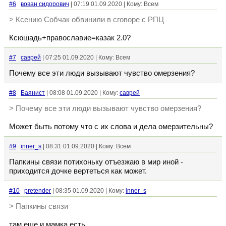
#6
вован сидорович
| 07:19 01.09.2020 | Кому: Всем
> Ксению Собчак обвинили в сговоре с РПЦ
Ксюшадь+православие=казак 2.0?
#7
саврей
| 07:25 01.09.2020 | Кому: Всем
Почему все эти люди вызывают чувство омерзения?
#8
Баянист
| 08:08 01.09.2020 | Кому:
саврей
> Почему все эти люди вызывают чувство омерзения?
Может быть потому что с их слова и дела омерзительны?
#9
inner_s
| 08:31 01.09.2020 | Кому: Всем
Папкины связи потихоньку отъезжаю в мир иной -
приходится дочке вертеться как может.
#10
pretender
| 08:35 01.09.2020 | Кому:
inner_s
> Папкины связи
там еще и мамка есть