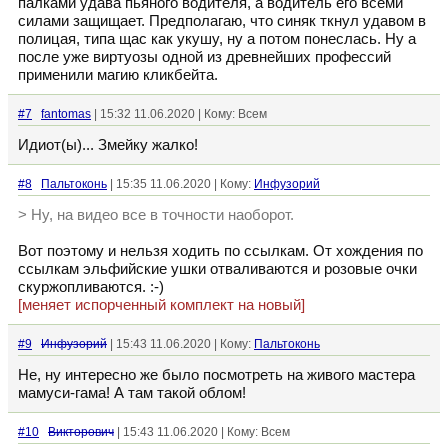
палками удава пьяного водителя, а водитель его всеми
силами защищает. Предполагаю, что синяк ткнул удавом в
полицая, типа щас как укушу, ну а потом понеслась. Ну а
после уже виртуозы одной из древнейших профессий
применили магию кликбейта.
#7
fantomas
| 15:32 11.06.2020 | Кому: Всем
Идиот(ы)... Змейку жалко!
#8
Пальтоконь
| 15:35 11.06.2020 | Кому:
Инфузорий
> Ну, на видео все в точности наоборот.
Вот поэтому и нельзя ходить по ссылкам. От хождения по
ссылкам эльфийские ушки отваливаются и розовые очки
скуржопливаются. :-)
[меняет испорченный комплект на новый]
#9
Инфузорий
| 15:43 11.06.2020 | Кому:
Пальтоконь
Не, ну интересно же было посмотреть на живого мастера
мамуси-гама! А там такой облом!
#10
Викторович
| 15:43 11.06.2020 | Кому: Всем