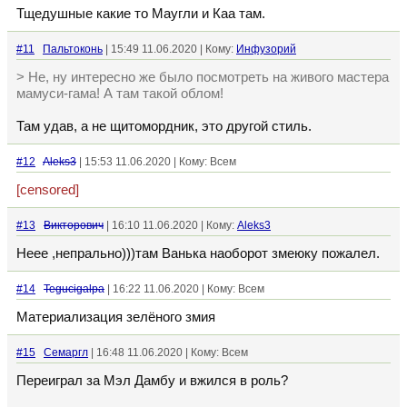
Тщедушные какие то Маугли и Каа там.
#11
Пальтоконь
| 15:49 11.06.2020 | Кому:
Инфузорий
> Не, ну интересно же было посмотреть на живого мастера
мамуси-гама! А там такой облом!
Там удав, а не щитомордник, это другой стиль.
#12
Aleks3
| 15:53 11.06.2020 | Кому: Всем
[censored]
#13
Викторович
| 16:10 11.06.2020 | Кому:
Aleks3
Неее ,непрально)))там Ванька наоборот змеюку пожалел.
#14
Tegucigalpa
| 16:22 11.06.2020 | Кому: Всем
Материализация зелёного змия
#15
Семаргл
| 16:48 11.06.2020 | Кому: Всем
Переиграл за Мэл Дамбу и вжился в роль?