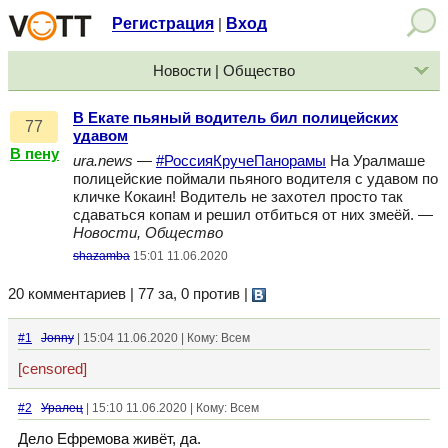
Регистрация
Вход
|
Новости | Общество
В Екате пьяный водитель бил полицейских
77
удавом
В пену
ura.news
—
#РоссияКручеПанорамы
На Уралмаше
полицейские поймали пьяного водителя с удавом по
кличке Кокаин! Водитель не захотел просто так
сдаваться копам и решил отбиться от них змеёй. —
Новости, Общество
shazamba
15:01 11.06.2020
20 комментариев | 77 за, 0 против
|
#1
Jonny
| 15:04 11.06.2020 | Кому: Всем
[censored]
#2
Уралец
| 15:10 11.06.2020 | Кому: Всем
Дело Ефремова живёт, да.