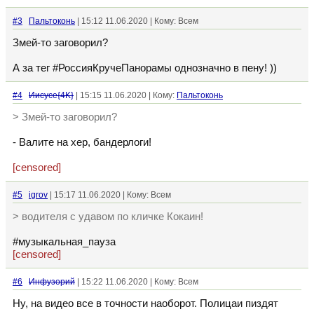
#3
Пальтоконь
| 15:12 11.06.2020 | Кому: Всем
Змей-то заговорил?
А за тег #РоссияКручеПанорамы однозначно в пену! ))
#4
Иисусе{4K}
| 15:15 11.06.2020 | Кому:
Пальтоконь
> Змей-то заговорил?
- Валите на хер, бандерлоги!
[censored]
#5
igrov
| 15:17 11.06.2020 | Кому: Всем
> водителя с удавом по кличке Кокаин!
#музыкальная_пауза
[censored]
#6
Инфузорий
| 15:22 11.06.2020 | Кому: Всем
Ну, на видео все в точности наоборот. Полицаи пиздят