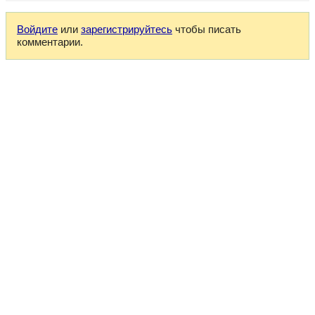
Войдите
или
зарегистрируйтесь
чтобы писать
комментарии.