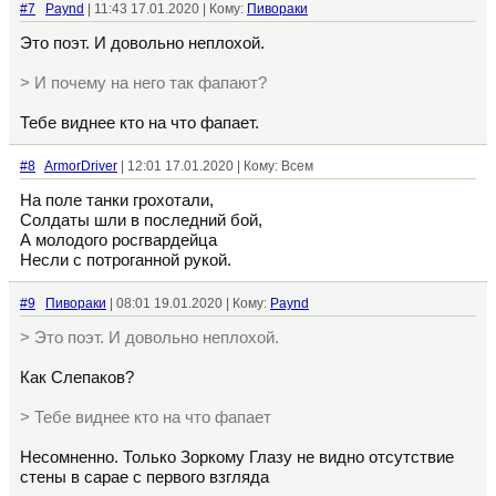
#7
Paynd
| 11:43 17.01.2020 | Кому:
Пивораки
Это поэт. И довольно неплохой.
> И почему на него так фапают?
Тебе виднее кто на что фапает.
#8
ArmorDriver
| 12:01 17.01.2020 | Кому: Всем
На поле танки грохотали,
Солдаты шли в последний бой,
А молодого росгвардейца
Несли с потроганной рукой.
#9
Пивораки
| 08:01 19.01.2020 | Кому:
Paynd
> Это поэт. И довольно неплохой.
Как Слепаков?
> Тебе виднее кто на что фапает
Несомненно. Только Зоркому Глазу не видно отсутствие
стены в сарае с первого взгляда