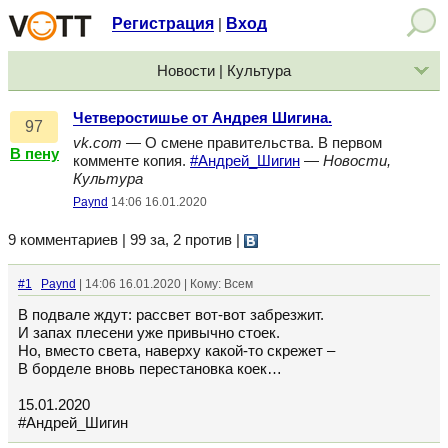
Регистрация
Вход
|
Новости | Культура
Четверостишье от Андрея Шигина.
97
vk.com
— О смене правительства. В первом
В пену
комменте копия.
#Андрей_Шигин
—
Новости,
Культура
Paynd
14:06 16.01.2020
9 комментариев | 99 за, 2 против
|
#1
Paynd
| 14:06 16.01.2020 | Кому: Всем
В подвале ждут: рассвет вот-вот забрезжит.
И запах плесени уже привычно стоек.
Но, вместо света, наверху какой-то скрежет –
В борделе вновь перестановка коек…
15.01.2020
#Андрей_Шигин