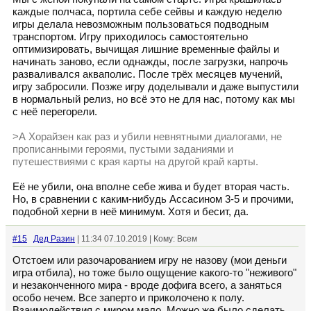
каждые полчаса, портила себе сейвы и каждую неделю
игры делала невозможным пользоваться подводным
транспортом. Игру приходилось самостоятельно
оптимизировать, вычищая лишние временные файлы и
начинать заново, если однажды, после загрузки, напрочь
разваливался акваполис. После трёх месяцев мучений,
игру забросили. Позже игру доделывали и даже выпустили
в нормальный релиз, но всё это не для нас, потому как мы
с неё перегорели.
>А Хорайзен как раз и убили невнятными диалогами, не
прописанными героями, пустыми заданиями и
путешествиями с края карты на другой край карты.
Её не убили, она вполне себе жива и будет вторая часть.
Но, в сравнении с каким-нибудь Ассасином 3-5 и прочими,
подобной херни в неё минимум. Хотя и бесит, да.
#15
Дед Разин
| 11:34 07.10.2019 | Кому: Всем
Отстоем или разочарованием игру не назову (мои деньги
игра отбила), но тоже было ощущение какого-то "неживого"
и незаконченного мира - вроде дофига всего, а заняться
особо нечем. Все заперто и приколочено к полу.
Взаимодействия с миром мало. Можно же было сделать,