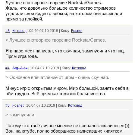
Лучшее снотворное творение RockstarGames.
Жаль, что довольно большое количество стримеров
удалили свои видео с вебкой, на котором они засыпали
прямо за плойкой.
#3
Котовод
| 09:40 07.10.2019 | Кому:
Fosnet
> Лучшее снотворное творение RockstarGames.
Я в паре мест написал, что скучная, заминусили что ппц.
Прям игра года.
#4
Srg_Alex
| 10:04 07.10.2019 | Кому:
Котовод
> Основное впечатление от игры - очень скучная.
Минус игр с открытым миром. Мир большой, занять себя в
нём трудно. Всё прям как в жизни большинства.
#5
Fosnet
| 10:04 07.10.2019 | Кому:
Котовод
> заминусили
Потому что твоё личное мнение не совпало с их личным )))
Вон, на ютубе, полно обзорщиков написавших кипятком.