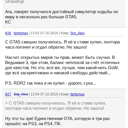
Stranding!
Ага, говорят получился достойный симулятор ходьбы по
миру в несколько раз больше GTA5.
КС
#26
fantomas
| 13:02 07.10.2019 | Кому:
Srg_Alex
С GTA5 смешно получилось. Я её в стиме купил, полтора
часа погонял и отдал обратно. Не зашло!
Насчет открытых миров ты прав, может быть скучно. В
Ведьмаке 3, при этом, баланс неплохой за счёт отличных
доп квестов. Но это, всё же, лучше, чем какой-нить GoW,
где всё заскриптовано и никакой свободы действий...
P.S. RDR2 так пока и не купил - дорого, сука...
#27
Srg_Alex
| 13:04 07.10.2019 | Кому:
fantomas
> С GTA5 смешно получилось. Я её в стиме купил,
полтора часа погонял и отдал обратно. Не зашло!
Ну это ты зря! Единственная GTA, которую я три раз
прошёл: на PS3, на PS4, ПК.