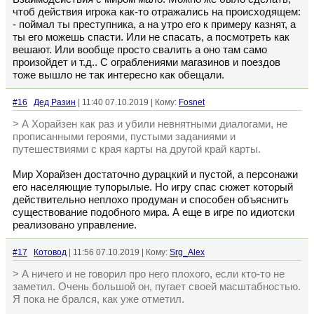
чтоб действия игрока как-то отражались на происходящем:
- поймал ты преступника, а на утро его к примеру казнят, а
ты его можешь спасти. Или не спасать, а посмотреть как
вешают. Или вообще просто свалить а оно там само
произойдет и т.д.. С ограблениями магазинов и поездов
тоже вышло не так интересно как обещали.
#16
Дед Разин
| 11:40 07.10.2019 | Кому:
Fosnet
> А Хорайзен как раз и убили невнятными диалогами, не
прописанными героями, пустыми заданиями и
путешествиями с края карты на другой край карты.
Мир Хорайзен достаточно дурацкий и пустой, а персонажи
его населяющие тупорылые. Но игру спас сюжет который
действительно неплохо продуман и способен объяснить
существование подобного мира. А еще в игре по идиотски
реализовано управление.
#17
Котовод
| 11:56 07.10.2019 | Кому:
Srg_Alex
> А ничего и не говорил про него плохого, если кто-то не
заметил. Очень большой он, пугает своей масштабностью.
Я пока не брался, как уже отметил.