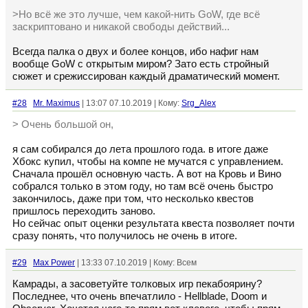
>Но всё же это лучше, чем какой-нить GoW, где всё
заскриптовано и никакой свободы действий...
Всегда палка о двух и более концов, ибо нафиг нам
вообще GoW с открытым миром? Зато есть стройный
сюжет и срежиссирован каждый драматический момент.
#28
Mr. Maximus
| 13:07 07.10.2019 | Кому:
Srg_Alex
> Очень большой он,
я сам собирался до лета прошлого года. в итоге даже
Хбокс купил, чтобы на компе не мучатся с управлением.
Сначала прошёл основную часть. А вот на Кровь и Вино
собрался только в этом году, но там всё очень быстро
закончилось, даже при том, что несколько квестов
пришлось переходить заново.
Но сейчас опыт оценки результата квеста позволяет почти
сразу понять, что получилось не очень в итоге.
#29
Max Power
| 13:33 07.10.2019 | Кому: Всем
Камрады, а засоветуйте толковых игр пекабоярину?
Последнее, что очень впечатлило - Hellblade, Doom и