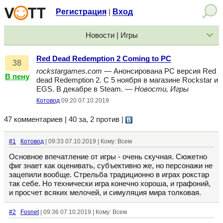
Регистрация
Вход
|
Новости | Игры
Red Dead Redemption 2 Coming to PC
38
rockstargames.com
— Анонсирована PC версия Red
В пену
dead Redemption 2. C 5 ноября в магазине Rockstar и
EGS. В декабре в Steam. —
Новости, Игры
Котовод
09:20 07.10.2019
47 комментариев | 40 за, 2 против
|
#1
Котовод
| 09:33 07.10.2019 | Кому: Всем
Основное впечатление от игры - очень скучная. Сюжетно
фиг знает как оценивать, субъективно же, но персонажи не
зацепили вообще. Стрельба традиционно в играх рокстар
так себе. Но технически игра конечно хороша, и графоний,
и просчет всяких мелочей, и симуляция мира толковая.
#2
Fosnet
| 09:36 07.10.2019 | Кому: Всем