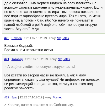
да с обязательным червём нидуса на всех планетах), с
ворохом хлама в кармане и истуканами-напарниками. Если
не отклонятся от сюжета, то игра - выше всех похвал, но
всё портит однообразие пустого мира. Так ты что, на меня
крик-визг, а потом и бан, ибо "он ничего не понимает в
нашей любимой игре! А ещё он любит попсовую вторую
часть! Ату его!". Мдя.
#20
Ummon
| 12:14 07.10.2019 | Кому:
Srg_Alex
Возьмак бодрый.
Время в нём незаметно летит.
#21
Котовод
| 12:16 07.10.2019 | Кому:
Srg_Alex
> А ещё он любит попсовую вторую часть!
Вот кстати во второй части не понял, а как я могу
определить какая пушка лучше? Ни циферок, ни полосок,
ни рекомендаций специалистов, если уж хочется под
реализм закосить.
#22
Ерш
| 12:32 07.10.2019 | Кому:
Fosnet
> Короче, ничего похожего на Сабнавтику.