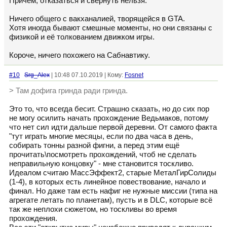
Причём, отказаться и свернуть нельзя.
Ничего общего с вакханалией, творящейся в GTA.
Хотя иногда бывают смешные моменты, но они связаны с
физикой и её толкованием движком игры.
Короче, ничего похожего на Сабнавтику.
#10
Srg_Alex
| 10:48 07.10.2019 | Кому:
Fosnet
> Там дофига гринда ради гринда.
Это то, что всегда бесит. Страшно сказать, но до сих пор
не могу осилить начать прохождение Ведьмаков, потому
что нет сил идти дальше первой деревни. От самого факта
"тут играть многие месяцы, если по два часа в день,
собирать тонны разной фигни, а перед этим ещё
прочитать\посмотреть прохождений, чтоб не сделать
неправильную концовку" - мне становится тоскливо.
Идеалом считаю МассЭффект2, старые МеталГирСолиды
(1-4), в которых есть линейное повествование, начало и
финал. Но даже там есть нафиг не нужные миссии (типа на
агрегате летать по планетам), пусть и в DLC, которые всё
так же неплохи сюжетом, но тоскливы во время
прохождения.