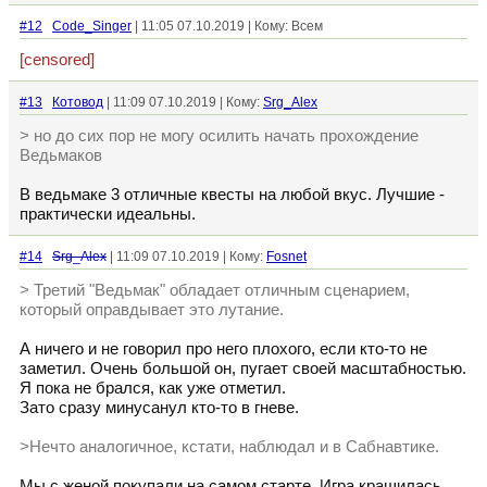
#12
Code_Singer
| 11:05 07.10.2019 | Кому: Всем
[censored]
#13
Котовод
| 11:09 07.10.2019 | Кому:
Srg_Alex
> но до сих пор не могу осилить начать прохождение
Ведьмаков
В ведьмаке 3 отличные квесты на любой вкус. Лучшие -
практически идеальны.
#14
Srg_Alex
| 11:09 07.10.2019 | Кому:
Fosnet
> Третий "Ведьмак" обладает отличным сценарием,
который оправдывает это лутание.
А ничего и не говорил про него плохого, если кто-то не
заметил. Очень большой он, пугает своей масштабностью.
Я пока не брался, как уже отметил.
Зато сразу минусанул кто-то в гневе.
>Нечто аналогичное, кстати, наблюдал и в Сабнавтике.
Мы с женой покупали на самом старте. Игра крашилась