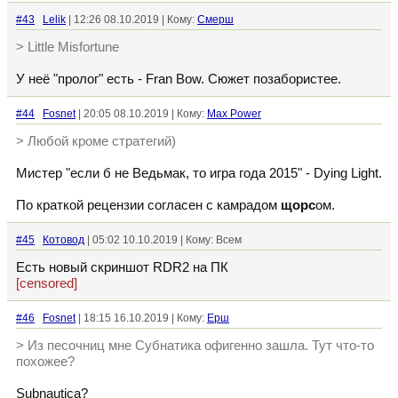
#43
Lelik
| 12:26 08.10.2019 | Кому:
Смерш
> Little Misfortune
У неё "пролог" есть - Fran Bow. Сюжет позабористее.
#44
Fosnet
| 20:05 08.10.2019 | Кому:
Max Power
> Любой кроме стратегий)
Мистер "если б не Ведьмак, то игра года 2015" - Dying Light.
По краткой рецензии согласен с камрадом
щорс
ом.
#45
Котовод
| 05:02 10.10.2019 | Кому: Всем
Есть новый скриншот RDR2 на ПК
[censored]
#46
Fosnet
| 18:15 16.10.2019 | Кому:
Ерш
> Из песочниц мне Субнатика офигенно зашла. Тут что-то
похожее?
Subnautica?