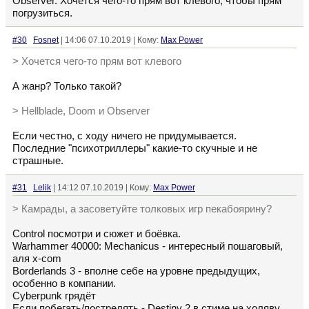
Observer. Хочется чего-то прям вот клевого, чтобы прям
погрузиться.
#30
Fosnet
| 14:06 07.10.2019 | Кому:
Max Power
> Хочется чего-то прям вот клевого
А жанр? Только такой?
> Hellblade, Doom и Observer
Если честно, с ходу ничего не придумывается.
Последние "психотриллеры" какие-то скучные и не
страшные.
#31
Lelik
| 14:12 07.10.2019 | Кому:
Max Power
> Камрады, а засоветуйте толковых игр пекабоярину?
Control посмотри и сюжет и боёвка.
Warhammer 40000: Mechanicus - интересный пошаговый,
аля x-com
Borderlands 3 - вполне себе на уровне предыдущих,
особенно в компании.
Cyberpunk грядёт
Если побегать/пострелять - Destiny 2 в стиме на холяву