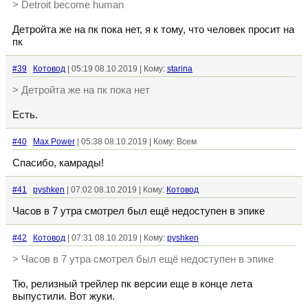
> Detroit become human
Детройта же на пк пока нет, я к тому, что человек просит на
пк
#39
Котовод
| 05:19 08.10.2019 | Кому:
starina
> Детройта же на пк пока нет
Есть.
#40
Max Power
| 05:38 08.10.2019 | Кому: Всем
Спасибо, камрады!
#41
pyshken
| 07:02 08.10.2019 | Кому:
Котовод
Часов в 7 утра смотрел был ещё недоступен в эпике
#42
Котовод
| 07:31 08.10.2019 | Кому:
pyshken
> Часов в 7 утра смотрел был ещё недоступен в эпике
Тю, релизный трейлер пк версии еще в конце лета
выпустили. Вот жуки.