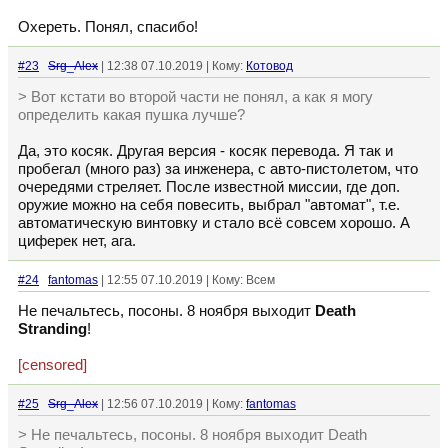
Охереть. Понял, спасибо!
#23
Srg_Alex
| 12:38 07.10.2019 | Кому:
Котовод
> Вот кстати во второй части не понял, а как я могу
определить какая пушка лучше?
Да, это косяк. Другая версия - косяк перевода. Я так и
пробегал (много раз) за инженера, с авто-пистолетом, что
очередями стреляет. После известной миссии, где доп.
оружие можно на себя повесить, выбрал "автомат", т.е.
автоматическую винтовку и стало всё совсем хорошо. А
циферек нет, ага.
#24
fantomas
| 12:55 07.10.2019 | Кому: Всем
Не печальтесь, посоны. 8 ноября выходит
Death
Stranding
!
[censored]
#25
Srg_Alex
| 12:56 07.10.2019 | Кому:
fantomas
> Не печальтесь, посоны. 8 ноября выходит Death