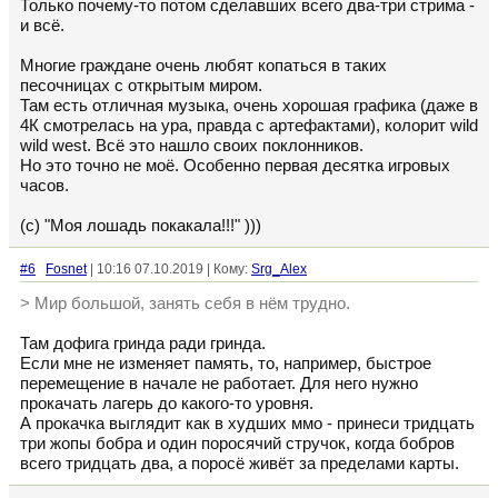
Только почему-то потом сделавших всего два-три стрима -
и всё.
Многие граждане очень любят копаться в таких
песочницах с открытым миром.
Там есть отличная музыка, очень хорошая графика (даже в
4К смотрелась на ура, правда с артефактами), колорит wild
wild west. Всё это нашло своих поклонников.
Но это точно не моё. Особенно первая десятка игровых
часов.
(с) "Моя лошадь покакала!!!" )))
#6
Fosnet
| 10:16 07.10.2019 | Кому:
Srg_Alex
> Мир большой, занять себя в нём трудно.
Там дофига гринда ради гринда.
Если мне не изменяет память, то, например, быстрое
перемещение в начале не работает. Для него нужно
прокачать лагерь до какого-то уровня.
А прокачка выглядит как в худших ммо - принеси тридцать
три жопы бобра и один поросячий стручок, когда бобров
всего тридцать два, а поросё живёт за пределами карты.