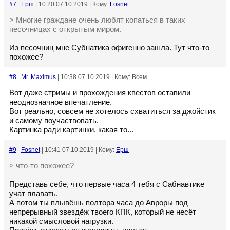
#7
Ерш
| 10:20 07.10.2019 | Кому:
Fosnet
> Многие граждане очень любят копаться в таких
песочницах с открытым миром.
Из песочниц мне Субнатика офигенно зашла. Тут что-то
похожее?
#8
Mr. Maximus
| 10:38 07.10.2019 | Кому: Всем
Вот даже стримы и прохождения квестов оставили
неоднозначное впечатление.
Вот реально, совсем не хотелось схватиться за джойстик
и самому поучаствовать.
Картинка ради картинки, какая то...
#9
Fosnet
| 10:41 07.10.2019 | Кому:
Ерш
> что-то похожее?
Представь себе, что первые часа 4 тебя с Сабнавтике
учат плавать.
А потом ты плывёшь полтора часа до Авроры под
непрерывный звездёж твоего КПК, который не несёт
никакой смысловой нагрузки.