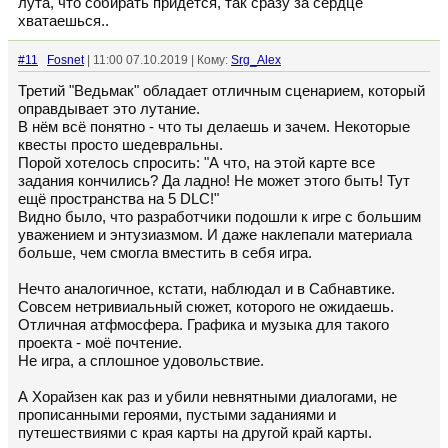
лута, что собирать придётся, так сразу за сердце
хватаешься..
#11
Fosnet
| 11:00 07.10.2019 | Кому:
Srg_Alex
Третий "Ведьмак" обладает отличным сценарием, который
оправдывает это лутание.
В нём всё понятно - что ты делаешь и зачем. Некоторые
квесты просто шедевральны.
Порой хотелось спросить: "А что, на этой карте все
задания кончились? Да ладно! Не может этого быть! Тут
ещё пространства на 5 DLC!"
Видно было, что разработчики подошли к игре с большим
уважением и энтузиазмом. И даже наклепали материала
больше, чем смогла вместить в себя игра.
Нечто аналогичное, кстати, наблюдал и в Сабнавтике.
Совсем нетривиальный сюжет, которого не ожидаешь.
Отличная атфмосфера. Графика и музыка для такого
проекта - моё почтение.
Не игра, а сплошное удовольствие.
А Хорайзен как раз и убили невнятными диалогами, не
прописанными героями, пустыми заданиями и
путешествиями с края карты на другой край карты.