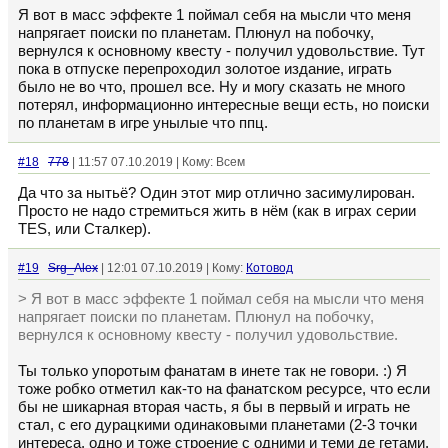
Я вот в масс эффекте 1 поймал себя на мысли что меня
напрягает поиски по планетам. Плюнул на побочку,
вернулся к основному квесту - получил удовольствие. Тут
пока в отпуске перепроходил золотое издание, играть
было не во что, прошел все. Ну и могу сказать не много
потерял, информационно интересные вещи есть, но поиски
по планетам в игре унылые что ппц.
#18
778
| 11:57 07.10.2019 | Кому: Всем
Да что за нытьё? Один этот мир отлично засимулирован.
Просто не надо стремиться жить в нём (как в играх серии
TES, или Сталкер).
#19
Srg_Alex
| 12:01 07.10.2019 | Кому:
Котовод
> Я вот в масс эффекте 1 поймал себя на мысли что меня
напрягает поиски по планетам. Плюнул на побочку,
вернулся к основному квесту - получил удовольствие.
Ты только упоротым фанатам в инете так не говори. :) Я
тоже робко отметил как-то на фанатском ресурсе, что если
бы не шикарная вторая часть, я бы в первый и играть не
стал, с его дурацкими одинаковыми планетами (2-3 точки
интереса, одно и тоже строение с одними и теми де гетами,