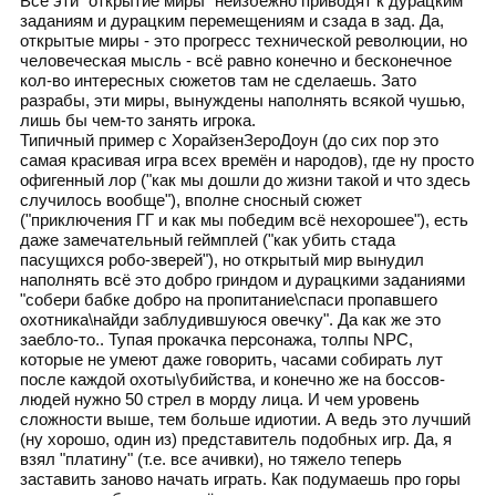
Все эти "открытие миры" неизбежно приводят к дурацким
заданиям и дурацким перемещениям и сзада в зад. Да,
открытые миры - это прогресс технической революции, но
человеческая мысль - всё равно конечно и бесконечное
кол-во интересных сюжетов там не сделаешь. Зато
разрабы, эти миры, вынуждены наполнять всякой чушью,
лишь бы чем-то занять игрока.
Типичный пример с ХорайзенЗероДоун (до сих пор это
самая красивая игра всех времён и народов), где ну просто
офигенный лор ("как мы дошли до жизни такой и что здесь
случилось вообще"), вполне сносный сюжет
("приключения ГГ и как мы победим всё нехорошее"), есть
даже замечательный геймплей ("как убить стада
пасущихся робо-зверей"), но открытый мир вынудил
наполнять всё это добро гриндом и дурацкими заданиями
"собери бабке добро на пропитание\спаси пропавшего
охотника\найди заблудившуюся овечку". Да как же это
заебло-то.. Тупая прокачка персонажа, толпы NPC,
которые не умеют даже говорить, часами собирать лут
после каждой охоты\убийства, и конечно же на боссов-
людей нужно 50 стрел в морду лица. И чем уровень
сложности выше, тем больше идиотии. А ведь это лучший
(ну хорошо, один из) представитель подобных игр. Да, я
взял "платину" (т.е. все ачивки), но тяжело теперь
заставить заново начать играть. Как подумаешь про горы