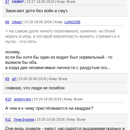
#7
CEBEP
| 15:27 18.06.2018 | Кому: Всем
Закисают дети без войн и смут.
#8
Utgart
| 15:28 18.06.2018 | Кому:
Light1508
> на самом деле ничего позитивного, конечно. но блин!
играть в игру, в которой вероятность выжить стремится к
нулю - это пять.
почему.
если бы хотя бы один из водил был нормальный - то
выжили бы оба.
а когда две независимые личности с раздутым эго...
#9
alf
| 15:28 18.06.2018 | Кому: Всем
главное, что люди не погибли
#10
andrey-big
| 15:29 18.06.2018 | Кому: Всем
А чем и к чему пристёгиваются на квадрах?
#11
Ухум Бухеев
| 15:29 18.06.2018 | Кому: Всем
Они ведь думали - умрут, насладятся рыданиями родных и