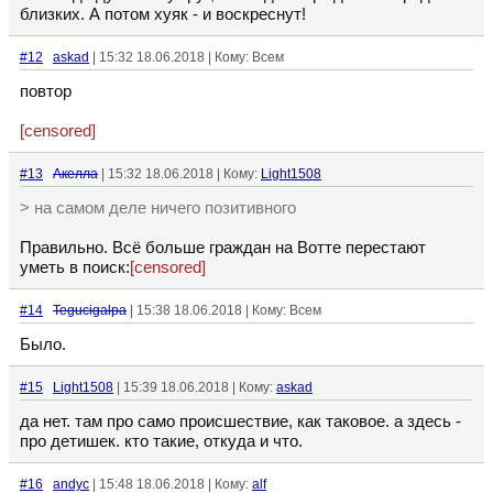
близких. А потом хуяк - и воскреснут!
#12
askad
| 15:32 18.06.2018 | Кому: Всем
повтор
[censored]
#13
Акелла
| 15:32 18.06.2018 | Кому:
Light1508
> на самом деле ничего позитивного
Правильно. Всё больше граждан на Вотте перестают
уметь в поиск:
[censored]
#14
Tegucigalpa
| 15:38 18.06.2018 | Кому: Всем
Было.
#15
Light1508
| 15:39 18.06.2018 | Кому:
askad
да нет. там про само происшествие, как таковое. а здесь -
про детишек. кто такие, откуда и что.
#16
andyc
| 15:48 18.06.2018 | Кому:
alf