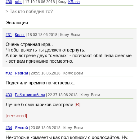
#30
rahs
| 17:19 18.06.2018 | Кому:
KRash
> Так кто победил то?
Эволюция
#31
Кельт
| 18:03 18.06.2018 | Кому: Всем
Очень странная игра..
Чтобы выжить ты должен отвернуть.
А при встрече двух "смелых" - погибают оба! Типа смелые
- вот вам признание посмертно.
#32
RedRat
| 20:55 18.06.2018 | Кому: Всем
Поделили премию на четверых...
#33
Работник кабеля
| 22:37 18.06.2018 | Кому: Всем
Лучше б смешариков смотрели
[R]
[censored]
#34
Ямской
| 23:08 18.06.2018 | Кому: Всем
Некоторые комменты как под копирку с хохлосайтов. Ну,