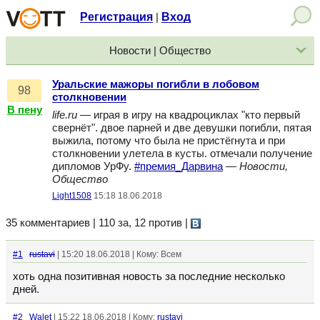
Регистрация
Вход
|
Новости | Общество
Уральские мажоры погибли в лобовом
98
столкновении
В пену
life.ru
— играя в игру на квадроциклах "кто первый
свернёт". двое парней и две девушки погибли, пятая
выжила, потому что была не пристёгнута и при
столкновении улетела в кусты. отмечали получение
дипломов УрФу.
#премия_Дарвина
—
Новости,
Общество
Light1508
15:18 18.06.2018
35 комментариев | 110 за, 12 против
|
#1
rustavi
| 15:20 18.06.2018 | Кому: Всем
хоть одна позитивная новость за последние несколько
дней.
#2
Walet
| 15:22 18.06.2018 | Кому:
rustavi