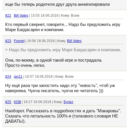
еще бы теперь родители друг друга аннигилировали
#22
Bill Vates
| 15:55 18.06.2018 | Кому: Всем
Кто первый свернет, говорите... Надо бы предложить игру
Маре Багдасарян и компании.
#23
Fosnet
| 16:06 18.06.2018 | Кому:
Bill Vates
> Надо бы предложить игру Маре Багдасарян и компании.
Она, по-моему, в одной такой игре и пострадала.
Просто очень легко.
#24
jan11
| 16:07 18.06.2018 | Кому: Всем
Ну ещё раза три запостить надо эту "новость", чтоб уж
наверняка. Чукча писатель, чукча не читатель )))
#25
KGB
| 16:27 18.06.2018 | Кому:
Булат
Наоборот. Рассказать в подробностях и дать "Макаровы".
Сказать что летальность 100%-я (толкового словаря НЕ
ДАВАТЬ!).